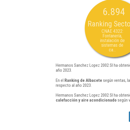
6.894
Ranking Secto
CNAE 4322:
Fontanería,
instalación de
sistemas de
ca...
Hermanos Sanchez Lopez 2002 Sl ha obtenid
año 2023.
En el
Ranking de Albacete
según ventas, l
respecto al año 2023.
Hermanos Sanchez Lopez 2002 Sl ha obtenido
calefacción y aire acondicionado
según v