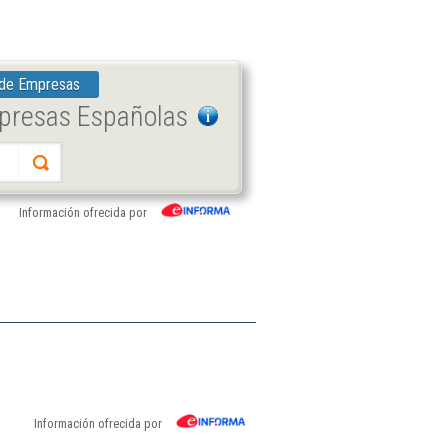
 de Empresas
mpresas Españolas
Información ofrecida por
Información ofrecida por