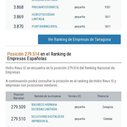
3.868
PNEUMATICS ENRIC SL
pequeña
9531
HUBIOT SOCIEDAD
3.869
pequeña
5611
LIMITADA.
3.870
PUNT BARRAQUER SL
pequeña
5611
Ver Ranking de Empresas de Tarragona
Posición 279.514
en el Ranking de
Empresas Españolas
Hidro Reus Sl se encuentra en la posición 279.514 del Ranking Nacional de
Empresas.
A continuación podrá consultar la posición en el ranking de Hidro Reus Sl y
empresas con posiciones similares:
Posición
Nombre de la empresa
Ventas (€)
Provincia
Nacional
SEKURECO HISPANIA
279.509
pequeña
Zaragoza
SOCIEDAD LIMITADA.
SOLUCIONES DIGITALES DE
279.510
pequeña
Córdoba
IMPRESION SL.