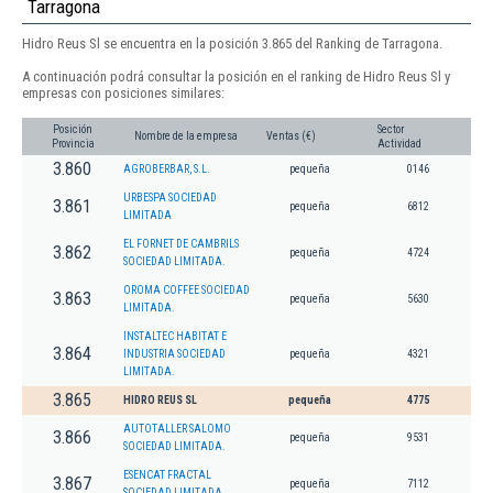
Tarragona
Hidro Reus Sl se encuentra en la posición 3.865 del Ranking de Tarragona.
A continuación podrá consultar la posición en el ranking de Hidro Reus Sl y
empresas con posiciones similares:
Posición
Sector
Nombre de la empresa
Ventas (€)
Provincia
Actividad
3.860
AGROBERBAR, S.L.
pequeña
0146
URBESPA SOCIEDAD
3.861
pequeña
6812
LIMITADA
EL FORNET DE CAMBRILS
3.862
pequeña
4724
SOCIEDAD LIMITADA.
OROMA COFFEE SOCIEDAD
3.863
pequeña
5630
LIMITADA.
INSTALTEC HABITAT E
3.864
INDUSTRIA SOCIEDAD
pequeña
4321
LIMITADA.
3.865
HIDRO REUS SL
pequeña
4775
AUTOTALLER SALOMO
3.866
pequeña
9531
SOCIEDAD LIMITADA.
ESENCAT FRACTAL
3.867
pequeña
7112
SOCIEDAD LIMITADA.