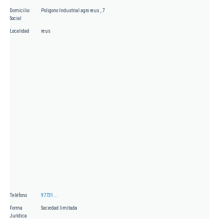
Domicilio
Poligono Industrial agro reus , 7
Social
Localidad
reus
Teléfono
97731...
Forma
Sociedad limitada
Jurídica