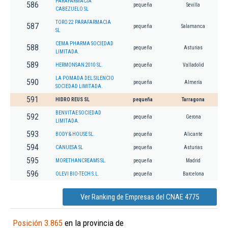
PARAFARMACIA
586
pequeña
Sevilla
CABEZUELO SL
TORO 22 PARAFARMACIA
587
pequeña
Salamanca
SL
CEMA PHARMA SOCIEDAD
588
pequeña
Asturias
LIMITADA.
589
HERMONSAN 2010 SL.
pequeña
Valladolid
LA POMADA DEL SILENCIO
590
pequeña
Almería
SOCIEDAD LIMITADA.
591
HIDRO REUS SL
pequeña
Tarragona
BENVITAE SOCIEDAD
592
pequeña
Gerona
LIMITADA.
593
BODY & HOUSE SL.
pequeña
Alicante
594
CANUESA SL
pequeña
Asturias
595
MORETHANCREAMS SL.
pequeña
Madrid
596
OLEVI BIO-TECH S.L.
pequeña
Barcelona
Ver Ranking de Empresas del CNAE 4775
Posición 3.865
en la provincia de