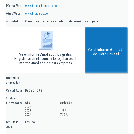
Página Web
www.tienda.hidroreus.com
Otras Webs
www.hidroreus.com
Actividad
Comercio al por menor de productos de cosmética e higiene
Ver el Informe Ampliado
de Hidro Reus Sl
Ve el Informe Ampliado. ¡Es gratis!
Regístrese en eInforma y le regalamos el
Informe Ampliado de esta empresa
Número de
empleados
Capital Social
De 0 a 3.100 €
Ventas
Año
Variación
últimos años
2022
2023
1,43 %
2024
-7,39 %
Resultado
Positivo
2024