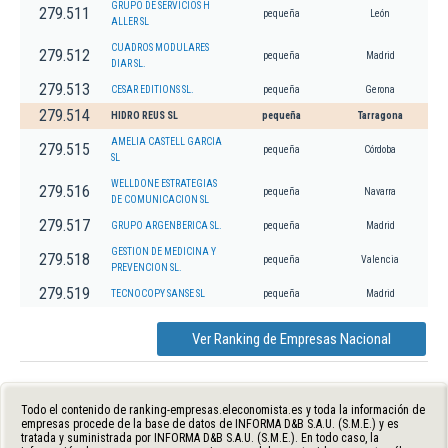
GRUPO DE SERVICIOS H
279.511
pequeña
León
ALLER SL
CUADROS MODULARES
279.512
pequeña
Madrid
DIAR SL.
279.513
CESAR EDITIONS SL.
pequeña
Gerona
279.514
HIDRO REUS SL
pequeña
Tarragona
AMELIA CASTELL GARCIA
279.515
pequeña
Córdoba
SL
WELLDONE ESTRATEGIAS
279.516
pequeña
Navarra
DE COMUNICACION SL
279.517
GRUPO ARGENBERICA SL.
pequeña
Madrid
GESTION DE MEDICINA Y
279.518
pequeña
Valencia
PREVENCION SL.
279.519
TECNOCOPY SANSE SL
pequeña
Madrid
Ver Ranking de Empresas Nacional
Todo el contenido de ranking-empresas.eleconomista.es y toda la información de
empresas procede de la base de datos de INFORMA D&B S.A.U. (S.M.E.) y es
tratada y suministrada por INFORMA D&B S.A.U. (S.M.E.). En todo caso, la