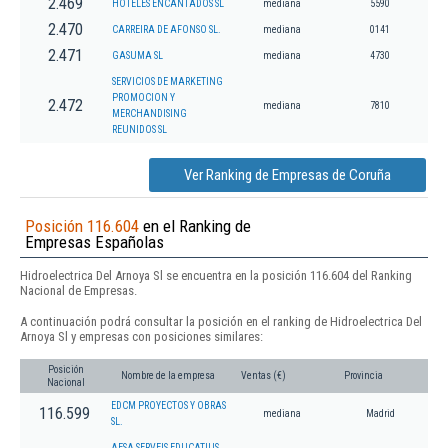
2.469
HOTELES ENCANTADOS SL
mediana
5590
2.470
CARREIRA DE AFONSO SL.
mediana
0141
2.471
GASUMA SL
mediana
4730
SERVICIOS DE MARKETING
PROMOCION Y
2.472
mediana
7810
MERCHANDISING
REUNIDOS SL
Ver Ranking de Empresas de Coruña
Posición 116.604
en el Ranking de
Empresas Españolas
Hidroelectrica Del Arnoya Sl se encuentra en la posición 116.604 del Ranking
Nacional de Empresas.
A continuación podrá consultar la posición en el ranking de Hidroelectrica Del
Arnoya Sl y empresas con posiciones similares:
Posición
Nombre de la empresa
Ventas (€)
Provincia
Nacional
EDCM PROYECTOS Y OBRAS
116.599
mediana
Madrid
SL.
AESA SERVEIS EDUCATIUS