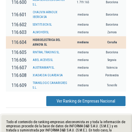
116.600
1.719.165
Barcelona
S.L.
CHAUVIN ARNOUX
116.601
mediana
Barcelona
IBERICA SA
116.602
SENTITS BCN SL
mediana
Barcelona
116.603
ALMOHER SL
mediana
Zamora
HIDROELECTRICA DEL
116.604
mediana
Coruña
ARNOYA SL
116.605
RINTRAL TRADING SL.
mediana
Barcelona
116.606
ABEL ACEVES SL
mediana
Segovia
116.607
AUSTRIAMAPI SL.
mediana
Valencia
116.608
XIADAS DA GUARDA SA
mediana
Pontevedra
TRANSLOGIC CANARIGREG
116.609
mediana
Tenerife
S.L.
Ver Ranking de Empresas Nacional
Todo el contenido de ranking-empresas.eleconomista.es y toda la información de
empresas procede de la base de datos de INFORMA D&B S.A.U. (S.M.E.) y es
tratada y suministrada por INFORMA D&B S.A.U. (S.M.E.). En todo caso, la