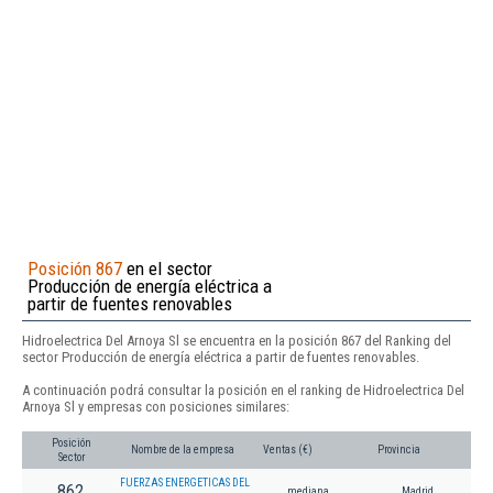
Posición 867
en el sector
Producción de energía eléctrica a
partir de fuentes renovables
Hidroelectrica Del Arnoya Sl se encuentra en la posición 867 del Ranking del
sector Producción de energía eléctrica a partir de fuentes renovables.
A continuación podrá consultar la posición en el ranking de Hidroelectrica Del
Arnoya Sl y empresas con posiciones similares:
Posición
Nombre de la empresa
Ventas (€)
Provincia
Sector
FUERZAS ENERGETICAS DEL
862
mediana
Madrid