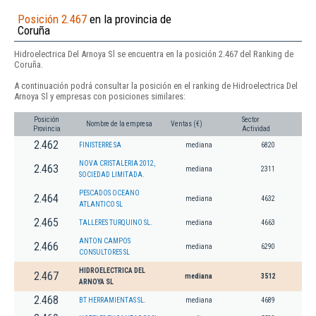
Posición 2.467
en la provincia de
Coruña
Hidroelectrica Del Arnoya Sl se encuentra en la posición 2.467 del Ranking de
Coruña.
A continuación podrá consultar la posición en el ranking de Hidroelectrica Del
Arnoya Sl y empresas con posiciones similares:
Posición
Sector
Nombre de la empresa
Ventas (€)
Provincia
Actividad
2.462
FINISTERRE SA
mediana
6820
NOVA CRISTALERIA 2012,
2.463
mediana
2311
SOCIEDAD LIMITADA.
PESCADOS OCEANO
2.464
mediana
4632
ATLANTICO SL
2.465
TALLERES TURQUINO SL.
mediana
4663
ANTON CAMPOS
2.466
mediana
6290
CONSULTORES SL
HIDROELECTRICA DEL
2.467
mediana
3512
ARNOYA SL
2.468
BT HERRAMIENTAS SL.
mediana
4689