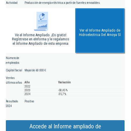
Actividad
Producción de energía eléctrica a partir de fuentes renovables
Ver el Informe Ampliado de
Hidroelectrica Del Arnoya Sl
Ve el Informe Ampliado. ¡Es gratis!
Regístrese en eInforma y le regalamos
el Informe Ampliado de esta empresa
Número de
empleados
Capital Social
Mayor de 60.000 €
Ventas
Año
Variación
últimos años
2022
2023
-58,45 %
2024
-35,7 %
Resultado
Positivo
2024
Accede al Informe ampliado de