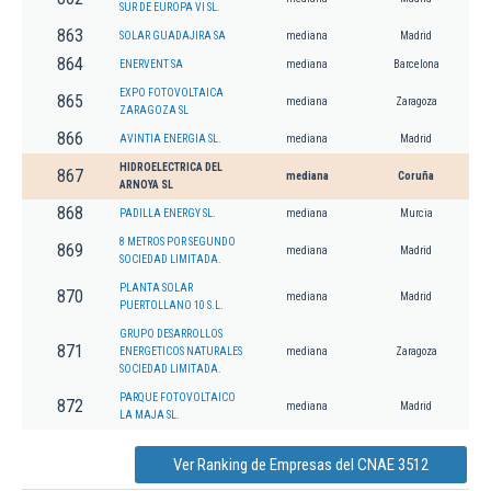
SUR DE EUROPA VI SL.
863
SOLAR GUADAJIRA SA
mediana
Madrid
864
ENERVENT SA
mediana
Barcelona
EXPO FOTOVOLTAICA
865
mediana
Zaragoza
ZARAGOZA SL
866
AVINTIA ENERGIA SL.
mediana
Madrid
HIDROELECTRICA DEL
867
mediana
Coruña
ARNOYA SL
868
PADILLA ENERGY SL.
mediana
Murcia
8 METROS POR SEGUNDO
869
mediana
Madrid
SOCIEDAD LIMITADA.
PLANTA SOLAR
870
mediana
Madrid
PUERTOLLANO 10 S.L.
GRUPO DESARROLLOS
871
ENERGETICOS NATURALES
mediana
Zaragoza
SOCIEDAD LIMITADA.
PARQUE FOTOVOLTAICO
872
mediana
Madrid
LA MAJA SL.
Ver Ranking de Empresas del CNAE 3512