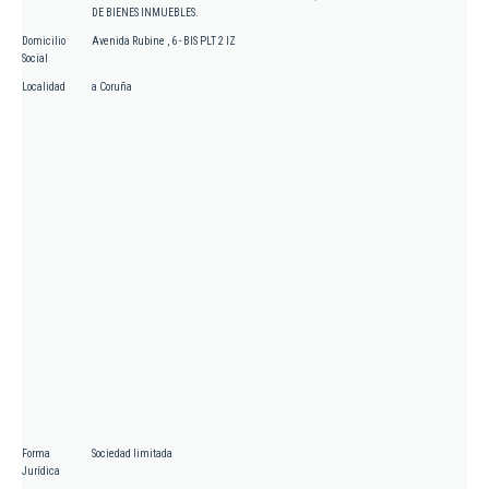
DE BIENES INMUEBLES.
Domicilio
Avenida Rubine , 6 - BIS PLT 2 IZ
Social
Localidad
a Coruña
Forma
Sociedad limitada
Jurídica