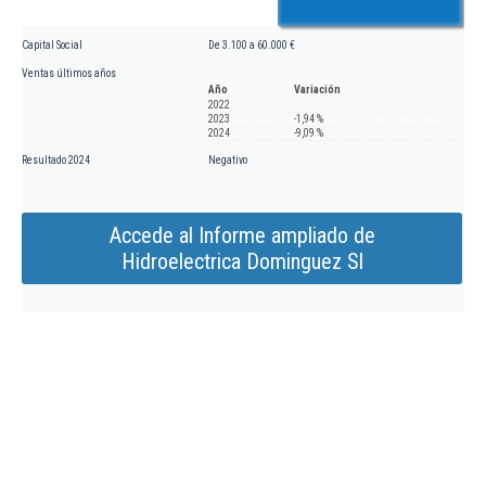
Capital Social
De 3.100 a 60.000 €
Ventas últimos años
Año
Variación
2022
2023
-1,94 %
2024
-9,09 %
Resultado 2024
Negativo
Accede al Informe ampliado de
Hidroelectrica Dominguez Sl