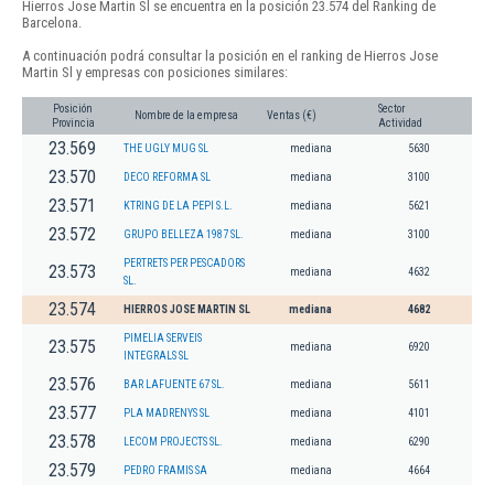
Hierros Jose Martin Sl se encuentra en la posición 23.574 del Ranking de
Barcelona.
A continuación podrá consultar la posición en el ranking de Hierros Jose
Martin Sl y empresas con posiciones similares:
Posición
Sector
Nombre de la empresa
Ventas (€)
Provincia
Actividad
23.569
THE UGLY MUG SL
mediana
5630
23.570
DECO REFORMA SL
mediana
3100
23.571
KTRING DE LA PEPI S.L.
mediana
5621
23.572
GRUPO BELLEZA 1987 SL.
mediana
3100
PERTRETS PER PESCADORS
23.573
mediana
4632
SL.
23.574
HIERROS JOSE MARTIN SL
mediana
4682
PIMELIA SERVEIS
23.575
mediana
6920
INTEGRALS SL
23.576
BAR LAFUENTE 67 SL.
mediana
5611
23.577
PLA MADRENYS SL
mediana
4101
23.578
LECOM PROJECTS SL.
mediana
6290
23.579
PEDRO FRAMIS SA
mediana
4664