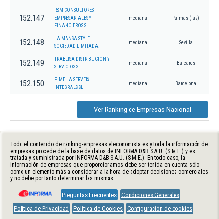
R&M CONSULTORES
152.147
EMPRESARIALES Y
mediana
Palmas (las)
FINANCIEROS SL
LA MANSA STYLE
152.148
mediana
Sevilla
SOCIEDAD LIMITADA.
TRABLISA DISTRIBUCION Y
152.149
mediana
Baleares
SERVICIOS SL
PIMELIA SERVEIS
152.150
mediana
Barcelona
INTEGRALS SL
Ver Ranking de Empresas Nacional
Todo el contenido de ranking-empresas.eleconomista.es y toda la información de
empresas procede de la base de datos de INFORMA D&B S.A.U. (S.M.E.) y es
tratada y suministrada por INFORMA D&B S.A.U. (S.M.E.). En todo caso, la
información de empresas que proporcionamos debe ser tenida en cuenta sólo
como un elemento más a considerar a la hora de adoptar decisiones comerciales
y no debe por tanto determinar las mismas.
Preguntas Frecuentes
Condiciones Generales
Política de Privacidad
Política de Cookies
Configuración de cookies