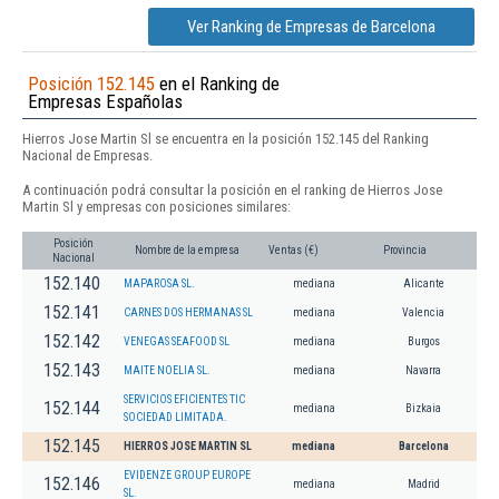
Ver Ranking de Empresas de Barcelona
Posición 152.145
en el Ranking de
Empresas Españolas
Hierros Jose Martin Sl se encuentra en la posición 152.145 del Ranking
Nacional de Empresas.
A continuación podrá consultar la posición en el ranking de Hierros Jose
Martin Sl y empresas con posiciones similares:
Posición
Nombre de la empresa
Ventas (€)
Provincia
Nacional
152.140
MAPAROSA SL.
mediana
Alicante
152.141
CARNES DOS HERMANAS SL
mediana
Valencia
152.142
VENEGAS SEAFOOD SL
mediana
Burgos
152.143
MAITE NOELIA SL.
mediana
Navarra
SERVICIOS EFICIENTES TIC
152.144
mediana
Bizkaia
SOCIEDAD LIMITADA.
152.145
HIERROS JOSE MARTIN SL
mediana
Barcelona
EVIDENZE GROUP EUROPE
152.146
mediana
Madrid
SL.