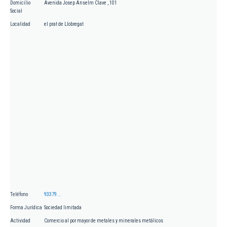
Domicilio
Avenida Josep Anselm Clave , 101
Social
Localidad
el prat de Llobregat
Teléfono
93379...
Forma Jurídica
Sociedad limitada
Actividad
Comercio al por mayor de metales y minerales metálicos