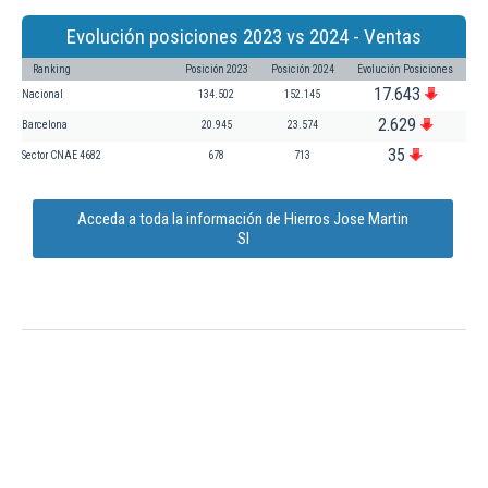
Evolución posiciones 2023 vs 2024 - Ventas
Ranking
Posición 2023
Posición 2024
Evolución Posiciones
17.643
Nacional
134.502
152.145
2.629
Barcelona
20.945
23.574
35
Sector CNAE 4682
678
713
Acceda a toda la información de Hierros Jose Martin
Sl