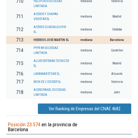
710
HELIPORTS SOCIEDAD
mediana
Valencia
LIMITADA.
ACEROS Y CHAPAS
711
mediana
Madrid
VISOSTAR SL
ACEROS GUADALQUIVIR
712
mediana
Córdoba
SL.
713
HIERROS JOSE MARTIN SL
mediana
Barcelona
PYPE 88 SOCIEDAD
714
mediana
Castellon
LIMITADA.
ALUES SISTEMAS TECNICOS
715
mediana
Madrid
SL.
716
LARAMAR STONE SL.
mediana
Alicante
717
MON DE L'OR 2009 SL
mediana
Valencia
ACEROPANEL SOCIEDAD
718
mediana
Jaén
LIMITADA.
Ver Ranking de Empresas del CNAE 4682
Posición 23.574
en la provincia de
Barcelona