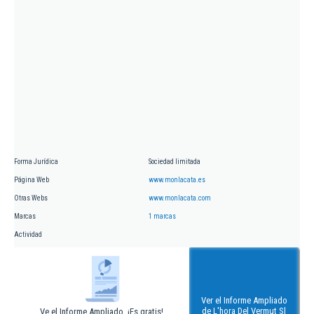
Forma Jurídica
Sociedad limitada
Página Web
www.monlacata.es
Otras Webs
www.monlacata.com
Marcas
1 marcas
Actividad
Ver el Informe Ampliado
de L'hora Del Vermut Sl
Ve el Informe Ampliado. ¡Es gratis!