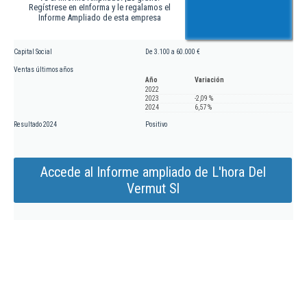
Regístrese en eInforma y le regalamos el
Informe Ampliado de esta empresa
Capital Social
De 3.100 a 60.000 €
Ventas últimos años
Año
Variación
2022
2023
-2,09 %
2024
6,57 %
Resultado 2024
Positivo
Accede al Informe ampliado de L'hora Del
Vermut Sl