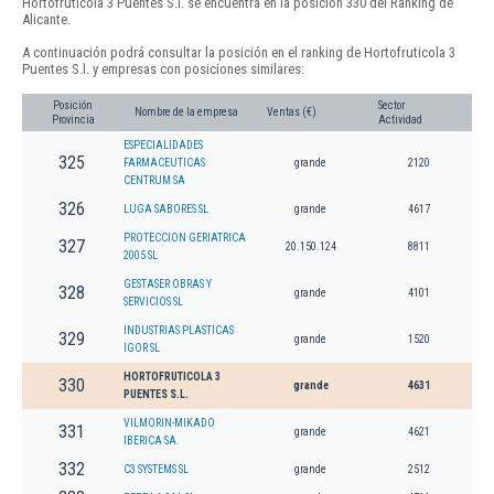
Hortofruticola 3 Puentes S.l. se encuentra en la posición 330 del Ranking de
Alicante.
A continuación podrá consultar la posición en el ranking de Hortofruticola 3
Puentes S.l. y empresas con posiciones similares:
Posición
Sector
Nombre de la empresa
Ventas (€)
Provincia
Actividad
ESPECIALIDADES
325
FARMACEUTICAS
grande
2120
CENTRUM SA
326
LUGA SABORES SL
grande
4617
PROTECCION GERIATRICA
327
20.150.124
8811
2005 SL
GESTASER OBRAS Y
328
grande
4101
SERVICIOS SL
INDUSTRIAS PLASTICAS
329
grande
1520
IGOR SL
HORTOFRUTICOLA 3
330
grande
4631
PUENTES S.L.
VILMORIN-MIKADO
331
grande
4621
IBERICA SA.
332
C3 SYSTEMS SL
grande
2512