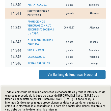
14.340
HESTIA PALAU SL.
grande
Barcelona
HORTOFRUTICOLA 3
14.341
grande
Alicante
PUENTES S.L.
PROMOCION DE
VEHICULOS CON ALTO
14.342
20.035.271
Albacete
RENDIMIENTO SOCIEDAD
LIMITADA.
A FELICIANO SOCIEDAD
14.343
grande
Tenerife
ANONIMA
14.344
SPIGA IMPEX SL.
grande
Barcelona
14.345
CASTA SALUD SL
grande
Valencia
14.346
IBERIAN CARE 2016 SL.
grande
Málaga
Ver Ranking de Empresas Nacional
Todo el contenido de ranking-empresas.eleconomista.es y toda la información de
empresas procede de la base de datos de INFORMA D&B S.A.U. (S.M.E.) y es
tratada y suministrada por INFORMA D&B S.A.U. (S.M.E.). En todo caso, la
información de empresas que proporcionamos debe ser tenida en cuenta sólo
como un elemento más a considerar a la hora de adoptar decisiones comerciales
y no debe por tanto determinar las mismas.