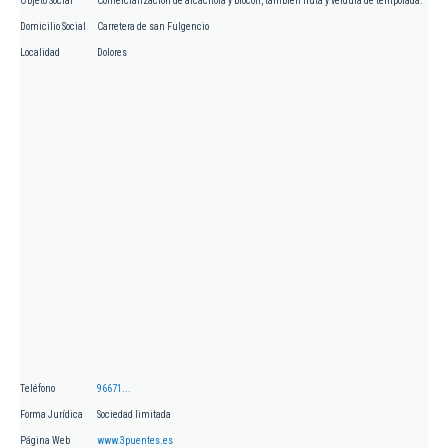
Objeto Social
Comercialización de alcachofa y brócoli, también fruta y verdura de temporada.
Domicilio Social
Carretera de san Fulgencio
Localidad
Dolores
Teléfono
96671...
Forma Jurídica
Sociedad limitada
Página Web
www.3puentes.es