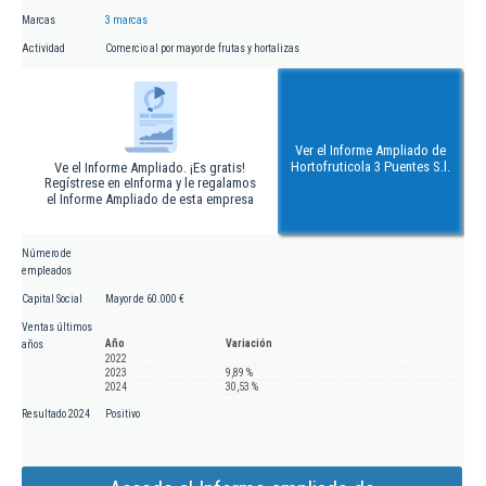
Marcas
3 marcas
Actividad
Comercio al por mayor de frutas y hortalizas
Ver el Informe Ampliado de
Hortofruticola 3 Puentes S.l.
Ve el Informe Ampliado. ¡Es gratis!
Regístrese en eInforma y le regalamos
el Informe Ampliado de esta empresa
Número de
empleados
Capital Social
Mayor de 60.000 €
Ventas últimos
Año
Variación
años
2022
2023
9,89 %
2024
30,53 %
Resultado 2024
Positivo