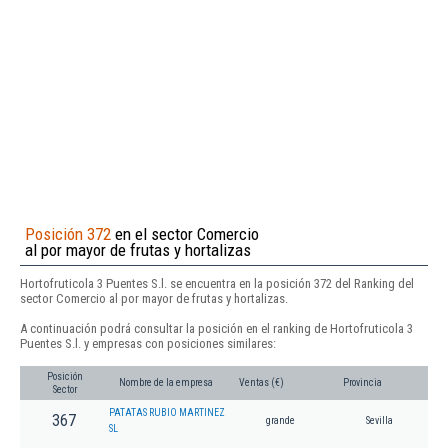
Posición 372
en el sector Comercio
al por mayor de frutas y hortalizas
Hortofruticola 3 Puentes S.l. se encuentra en la posición 372 del Ranking del
sector Comercio al por mayor de frutas y hortalizas.
A continuación podrá consultar la posición en el ranking de Hortofruticola 3
Puentes S.l. y empresas con posiciones similares:
Posición
Nombre de la empresa
Ventas (€)
Provincia
Sector
PATATAS RUBIO MARTINEZ
367
grande
Sevilla
SL