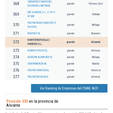
CANAFRUIT SANCHEZ,
368
grande
Palmas (las)
SOCIEDAD LIMITADA.
SAT GUADEX, S.L., O.P.F.H.
369
grande
Córdoba
Nº 538
FRUTAS RUBIO SANCHEZ E
370
grande
Málaga
HIJOS SL.
371
BIBIFRUT SL
grande
Baleares
HORTOFRUTICOLA 3
372
grande
Alicante
PUENTES S.L.
373
SIIIMPLY VEGGY SL.
grande
Almería
374
AGRUPA ALMAYATE SL
grande
Málaga
375
CENTRIMERCA SA
grande
Madrid
376
FRUTAS GRAGON SL
grande
Valencia
377
FRUTAS ESCODIA SL
grande
Almería
Ver Ranking de Empresas del CNAE 4631
Posición 330
en la provincia de
Alicante