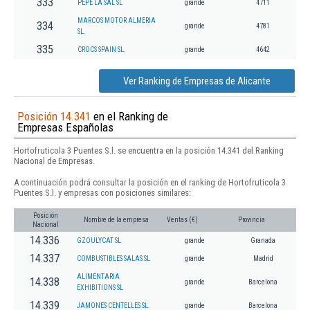
333
PEPE LA SAL SL
grande
4711
MARCOS MOTOR ALMERIA
334
grande
4781
SL.
335
CROCS SPAIN SL.
grande
4642
Ver Ranking de Empresas de Alicante
Posición 14.341
en el Ranking de
Empresas Españolas
Hortofruticola 3 Puentes S.l. se encuentra en la posición 14.341 del Ranking
Nacional de Empresas.
A continuación podrá consultar la posición en el ranking de Hortofruticola 3
Puentes S.l. y empresas con posiciones similares:
Posición
Nombre de la empresa
Ventas (€)
Provincia
Nacional
14.336
GZOULYCAT SL
grande
Granada
14.337
COMBUSTIBLES SALAS SL
grande
Madrid
ALIMENTARIA
14.338
grande
Barcelona
EXHIBITIONS SL
14.339
JAMONES CENTELLES SL.
grande
Barcelona