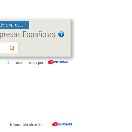
 de Empresas
mpresas Españolas
Información ofrecida por
Información ofrecida por