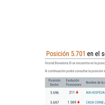
Posición 5.701
en el s
Hostal Bonaterra Sl se encuentra en la posic
A continuación podrá consultar la posición 
Posición
Evolución
Nombre de la
Sector
Posiciones
211
5.696
AIA HOSPEDAJ
1.069
5.697
CASA CORNEJ