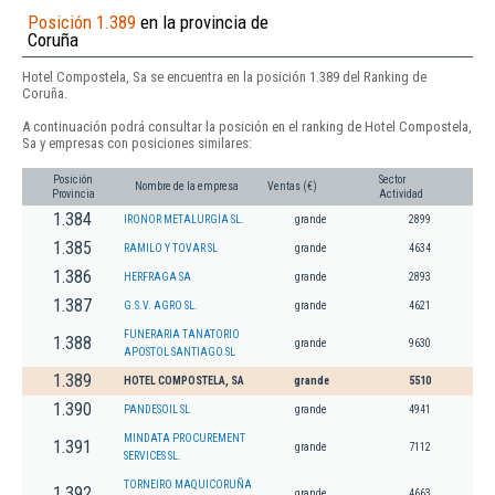
Posición 1.389
en la provincia de
Coruña
Hotel Compostela, Sa se encuentra en la posición 1.389 del Ranking de
Coruña.
A continuación podrá consultar la posición en el ranking de Hotel Compostela,
Sa y empresas con posiciones similares:
Posición
Sector
Nombre de la empresa
Ventas (€)
Provincia
Actividad
1.384
IRONOR METALURGIA SL.
grande
2899
1.385
RAMILO Y TOVAR SL
grande
4634
1.386
HERFRAGA SA
grande
2893
1.387
G.S.V. AGRO SL.
grande
4621
FUNERARIA TANATORIO
1.388
grande
9630
APOSTOL SANTIAGO SL
1.389
HOTEL COMPOSTELA, SA
grande
5510
1.390
PANDESOIL SL
grande
4941
MINDATA PROCUREMENT
1.391
grande
7112
SERVICES SL.
TORNEIRO MAQUICORUÑA
1.392
grande
4663