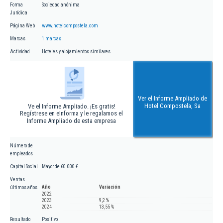
Forma
Sociedad anónima
Jurídica
Página Web
www.hotelcompostela.com
Marcas
1 marcas
Actividad
Hoteles y alojamientos similares
Ver el Informe Ampliado de
Hotel Compostela, Sa
Ve el Informe Ampliado. ¡Es gratis!
Regístrese en eInforma y le regalamos el
Informe Ampliado de esta empresa
Número de
empleados
Capital Social
Mayor de 60.000 €
Ventas
Año
Variación
últimos años
2022
2023
9,2 %
2024
13,55 %
Resultado
Positivo