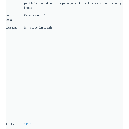
podrá la Sociedad adquirir en propiedad, arriendo o cualquiera otra forma terrenos y
fincas.
Domicilio
Calle do Franco , 1
Social
Localidad
Santiago de Compostela
Teléfono
98158...