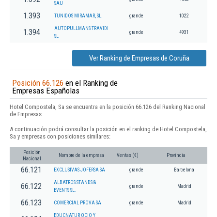
SAU
1.393
TUNIDOS MIRAMAR, SL.
grande
1022
AUTOPULLMANS TRAVIDI
1.394
grande
4931
SL
Ver Ranking de Empresas de Coruña
Posición 66.126
en el Ranking de
Empresas Españolas
Hotel Compostela, Sa se encuentra en la posición 66.126 del Ranking Nacional
de Empresas.
A continuación podrá consultar la posición en el ranking de Hotel Compostela,
Sa y empresas con posiciones similares:
Posición
Nombre de la empresa
Ventas (€)
Provincia
Nacional
66.121
EXCLUSIVAS JOFERSA SA
grande
Barcelona
ALBATROS STANDS &
66.122
grande
Madrid
EVENTS SL.
66.123
COMERCIAL PROVA SA
grande
Madrid
EDUCNATUR OCIO Y