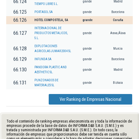
66.124
grande
Madrid
TIEMPO LIBRE S.L.
66.125
PORTASOL SA
grande
Barcelona
66.126
HOTEL COMPOSTELA, SA
grande
Coruña
INTERNACIONAL DE
66.127
PRODUCTOS METALICOS,
grande
Arava,Álava
S.L.
EXPLOTACIONES
66.128
grande
Murcia
AGRICOLAS JUMAR 2004 SL
66.129
INFUNDA SA
grande
Barcelona
PANDORA PLASTIC AND
66.130
grande
Madrid
AESTHETIC SL.
PUNZONADOS DE
66.131
grande
Bizkaia
MATERIALES SL
Ver Ranking de Empresas Nacional
Todo el contenido de ranking-empresas.eleconomista.es y toda la información de
empresas procede de la base de datos de INFORMA D&B S.A.U. (S.M.E.) y es
tratada y suministrada por INFORMA D&B S.A.U. (S.M.E.). En todo caso, la
información de empresas que proporcionamos debe ser tenida en cuenta sólo
como un elemento más a considerar a la hora de adoptar decisiones comerciales