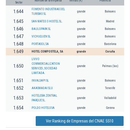
Nombre de la empresa
Ventas (€)
Provincia
Sector
FOMENTO INDUSTRIAS DEL
1.644
grande
Baleares
TURISMO SL
1.645
SAN MATEO 3 HOSTEL SL.
grande
Madrid
1.646
BAULOPARK SL
grande
Baleares
1.647
VICHUQUEN SL
grande
Baleares
1.648
PORTASOL SA
grande
Barcelona
1.649
HOTEL COMPOSTELA, SA
grande
Coruña
LIVVO
COMMERCIALIZATION
1.650
grande
Palmas (las)
SERVICES , SOCIEDAD
LIMITADA.
1.651
INVALSAPI SL
grande
Baleares
1.652
AKASMADAI SLU
grande
Tenerife
HOTELERA ZENTRAL
1.653
grande
Valladolid
PARQUE SL.
1.654
POLDO HOTELS SA
grande
Gerona
Ver Ranking de Empresas del CNAE 5510