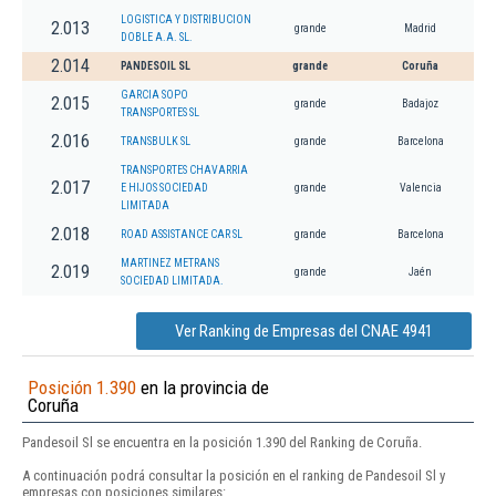
LOGISTICA Y DISTRIBUCION
2.013
grande
Madrid
DOBLE A.A. SL.
2.014
PANDESOIL SL
grande
Coruña
GARCIA SOPO
2.015
grande
Badajoz
TRANSPORTES SL
2.016
TRANSBULK SL
grande
Barcelona
TRANSPORTES CHAVARRIA
2.017
E HIJOS SOCIEDAD
grande
Valencia
LIMITADA
2.018
ROAD ASSISTANCE CAR SL
grande
Barcelona
MARTINEZ METRANS
2.019
grande
Jaén
SOCIEDAD LIMITADA.
Ver Ranking de Empresas del CNAE 4941
Posición 1.390
en la provincia de
Coruña
Pandesoil Sl se encuentra en la posición 1.390 del Ranking de Coruña.
A continuación podrá consultar la posición en el ranking de Pandesoil Sl y
empresas con posiciones similares: