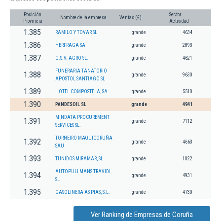
Posición
Sector
Nombre de la empresa
Ventas (€)
Provincia
Actividad
1.385
RAMILO Y TOVAR SL
grande
4634
1.386
HERFRAGA SA
grande
2893
1.387
G.S.V. AGRO SL.
grande
4621
FUNERARIA TANATORIO
1.388
grande
9630
APOSTOL SANTIAGO SL
1.389
HOTEL COMPOSTELA, SA
grande
5510
1.390
PANDESOIL SL
grande
4941
MINDATA PROCUREMENT
1.391
grande
7112
SERVICES SL.
TORNEIRO MAQUICORUÑA
1.392
grande
4663
SAU
1.393
TUNIDOS MIRAMAR, SL.
grande
1022
AUTOPULLMANS TRAVIDI
1.394
grande
4931
SL
1.395
GASOLINERA AS PIAS, S.L.
grande
4730
Ver Ranking de Empresas de Coruña