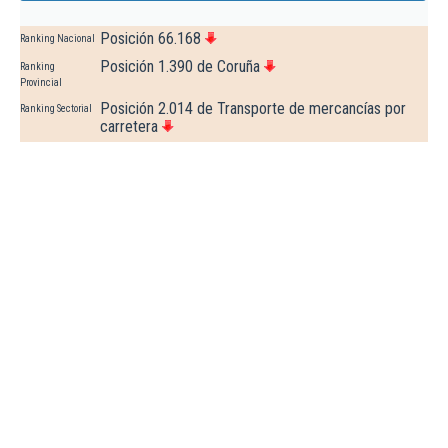
Posición 66.168
Ranking Nacional
Posición 1.390 de Coruña
Ranking
Provincial
Posición 2.014 de Transporte de mercancías por
Ranking Sectorial
carretera