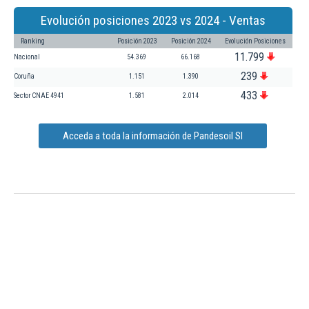
Evolución posiciones 2023 vs 2024 - Ventas
Ranking
Posición 2023
Posición 2024
Evolución Posiciones
11.799
Nacional
54.369
66.168
239
Coruña
1.151
1.390
433
Sector CNAE 4941
1.581
2.014
Acceda a toda la información de Pandesoil Sl