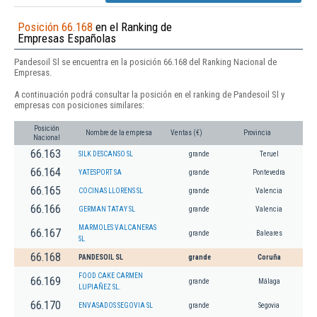
Posición 66.168
en el Ranking de
Empresas Españolas
Pandesoil Sl se encuentra en la posición 66.168 del Ranking Nacional de
Empresas.
A continuación podrá consultar la posición en el ranking de Pandesoil Sl y
empresas con posiciones similares:
Posición
Nombre de la empresa
Ventas (€)
Provincia
Nacional
66.163
SILK DESCANSO SL
grande
Teruel
66.164
YATESPORT SA
grande
Pontevedra
66.165
COCINAS LLORENS SL
grande
Valencia
66.166
GERMAN TATAY SL
grande
Valencia
MARMOLES VALCANERAS
66.167
grande
Baleares
SL
66.168
PANDESOIL SL
grande
Coruña
FOOD CAKE CARMEN
66.169
grande
Málaga
LUPIAÑEZ SL.
66.170
ENVASADOS SEGOVIA SL
grande
Segovia