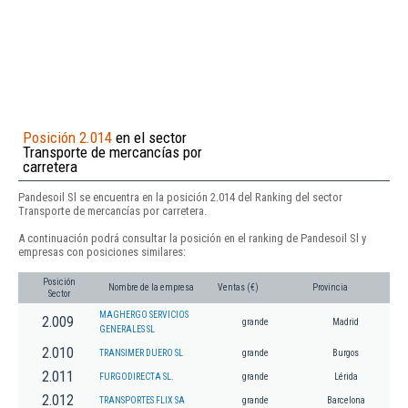
Posición 2.014
en el sector
Transporte de mercancías por
carretera
Pandesoil Sl se encuentra en la posición 2.014 del Ranking del sector
Transporte de mercancías por carretera.
A continuación podrá consultar la posición en el ranking de Pandesoil Sl y
empresas con posiciones similares:
Posición
Nombre de la empresa
Ventas (€)
Provincia
Sector
MAGHERGO SERVICIOS
2.009
grande
Madrid
GENERALES SL
2.010
TRANSIMER DUERO SL
grande
Burgos
2.011
FURGODIRECTA SL.
grande
Lérida
2.012
TRANSPORTES FLIX SA
grande
Barcelona