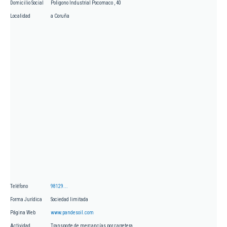
Domicilio Social
Poligono Industrial Pocomaco , 40
Localidad
a Coruña
Teléfono
98129...
Forma Jurídica
Sociedad limitada
Página Web
www.pandesoil.com
Actividad
Transporte de mercancías por carretera