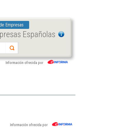
 de Empresas
mpresas Españolas
Información ofrecida por
Información ofrecida por