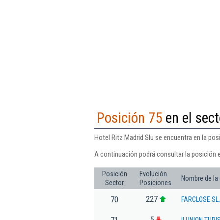
Posición 75
en el sect
Hotel Ritz Madrid Slu se encuentra en la pos
A continuación podrá consultar la posición e
Posición
Evolución
Nombre de la
Sector
Posiciones
227
70
FARCLOSE SL.
5
71
ILUNION TUR