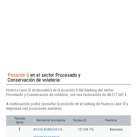
Posición 6
en el sector Procesado y
Conservación de volatería
Huevos Leon Sl se encuentra en la posición 6 del Ranking del sector
Procesado y Conservación de volatería, con una facturación de 48.217.347 €.
A continuación podrá consultar la posición en el ranking de Huevos Leon Sl y
empresas con posiciones similares:
Posición
Nombre de la empresa
Ventas (€)
Provincia
Sector
1
AVICOLA SANCHEZ SL
157.254.716
Barcelona