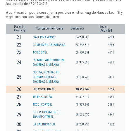
facturación de 48.217.347 €.
A continuación podrá consultar la posición en el ranking de Huevos Leon Sl y
empresas con posiciones similares:
Posición
Sector
Nombre de la empresa
Ventas (€)
Provincia
Actividad
21
GATE PIZARRAS SL
54.290.308
4683
22
COMERCIAL OBLANCA SA
53.542.814
4639
23
TORIODIS SL
50.720.851
4711
ESLAUTO AUTOMOCION
24
50.377.398
4781
SOCIEDAD LIMITADA
GEOXA, GENERAL DE
25
CONSTRUCCIONES,
50.100.732
4101
SOCIEDAD LIMITADA
26
HUEVOS LEON SL
48.217.347
1012
27
TELENAUTO SA
44.307.010
4781
28
TECOI CORTE SL
40.383.668
2891
R. O. R. OPERADOR DE
29
38.525.436
4941
TRANSPORTES SL.
30
LA BALINESA SLU
38.288.933
1022