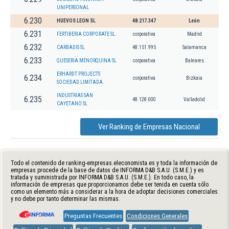
UNIPERSONAL
6.230
HUEVOS LEON SL
48.217.347
León
6.231
FERTIBERIA CORPORATE SL.
corporativa
Madrid
6.232
CARBADIS SL
48.151.995
Salamanca
6.233
QUESERIA MENORQUINA SL
corporativa
Baleares
ERHARDT PROJECTS
6.234
corporativa
Bizkaia
SOCIEDAD LIMITADA.
INDUSTRIAS SAN
6.235
48.128.000
Valladolid
CAYETANO SL
Ver Ranking de Empresas Nacional
Todo el contenido de ranking-empresas.eleconomista.es y toda la información de
empresas procede de la base de datos de INFORMA D&B S.A.U. (S.M.E.) y es
tratada y suministrada por INFORMA D&B S.A.U. (S.M.E.). En todo caso, la
información de empresas que proporcionamos debe ser tenida en cuenta sólo
como un elemento más a considerar a la hora de adoptar decisiones comerciales
y no debe por tanto determinar las mismas.
Preguntas Frecuentes
Condiciones Generales