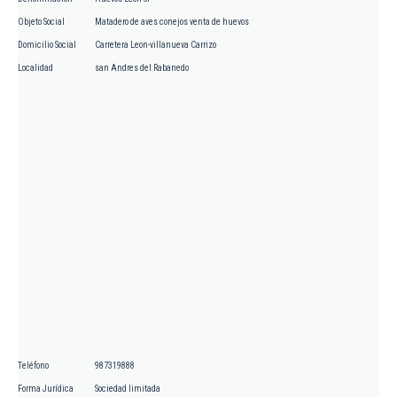
Objeto Social
Matadero de aves conejos venta de huevos
Domicilio Social
Carretera Leon-villanueva Carrizo
Localidad
san Andres del Rabanedo
Teléfono
987319888
Forma Jurídica
Sociedad limitada