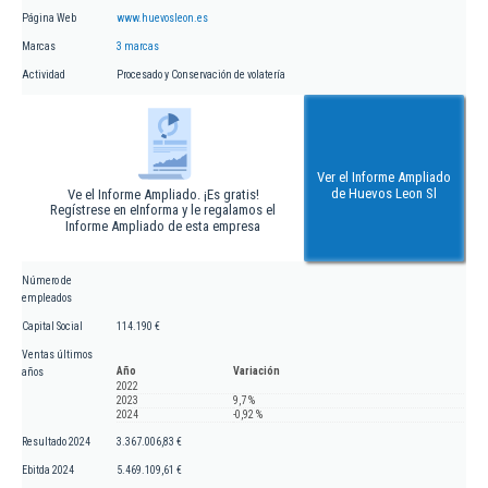
Página Web
www.huevosleon.es
Marcas
3 marcas
Actividad
Procesado y Conservación de volatería
Ver el Informe Ampliado
de Huevos Leon Sl
Ve el Informe Ampliado. ¡Es gratis!
Regístrese en eInforma y le regalamos el
Informe Ampliado de esta empresa
Número de
empleados
Capital Social
114.190 €
Ventas últimos
Año
Variación
años
2022
2023
9,7 %
2024
-0,92 %
Resultado 2024
3.367.006,83 €
Ebitda 2024
5.469.109,61 €