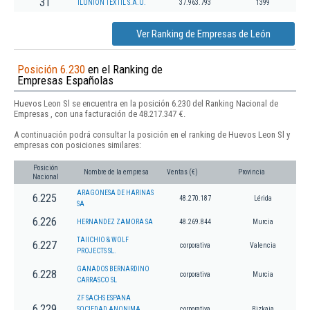
31
ILUNION TEXTIL S.A.U.
37.963.793
1399
Ver Ranking de Empresas de León
Posición 6.230
en el Ranking de
Empresas Españolas
Huevos Leon Sl se encuentra en la posición 6.230 del Ranking Nacional de
Empresas , con una facturación de 48.217.347 €.
A continuación podrá consultar la posición en el ranking de Huevos Leon Sl y
empresas con posiciones similares:
Posición
Nombre de la empresa
Ventas (€)
Provincia
Nacional
ARAGONESA DE HARINAS
6.225
48.270.187
Lérida
SA
6.226
HERNANDEZ ZAMORA SA
48.269.844
Murcia
TAIICHIO & WOLF
6.227
corporativa
Valencia
PROJECTS SL.
GANADOS BERNARDINO
6.228
corporativa
Murcia
CARRASCO SL
ZF SACHS ESPANA
6.229
SOCIEDAD ANONIMA
corporativa
Bizkaia