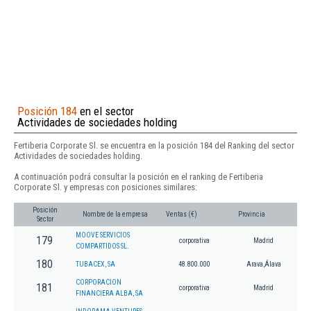
Posición 184
en el sector
Actividades de sociedades holding
Fertiberia Corporate Sl. se encuentra en la posición 184 del Ranking del sector
Actividades de sociedades holding.
A continuación podrá consultar la posición en el ranking de Fertiberia
Corporate Sl. y empresas con posiciones similares:
Posición
Nombre de la empresa
Ventas (€)
Provincia
Sector
MOOVE SERVICIOS
179
corporativa
Madrid
COMPARTIDOS SL.
180
TUBACEX, SA
48.800.000
Arava,Álava
CORPORACION
181
corporativa
Madrid
FINANCIERA ALBA, SA