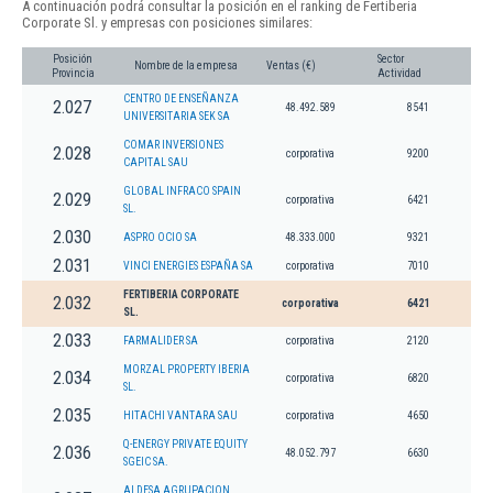
A continuación podrá consultar la posición en el ranking de Fertiberia
Corporate Sl. y empresas con posiciones similares:
Posición
Sector
Nombre de la empresa
Ventas (€)
Provincia
Actividad
CENTRO DE ENSEÑANZA
2.027
48.492.589
8541
UNIVERSITARIA SEK SA
COMAR INVERSIONES
2.028
corporativa
9200
CAPITAL SAU
GLOBAL INFRACO SPAIN
2.029
corporativa
6421
SL.
2.030
ASPRO OCIO SA
48.333.000
9321
2.031
VINCI ENERGIES ESPAÑA SA
corporativa
7010
FERTIBERIA CORPORATE
2.032
corporativa
6421
SL.
2.033
FARMALIDER SA
corporativa
2120
MORZAL PROPERTY IBERIA
2.034
corporativa
6820
SL.
2.035
HITACHI VANTARA SAU
corporativa
4650
Q-ENERGY PRIVATE EQUITY
2.036
48.052.797
6630
SGEIC SA.
ALDESA AGRUPACION