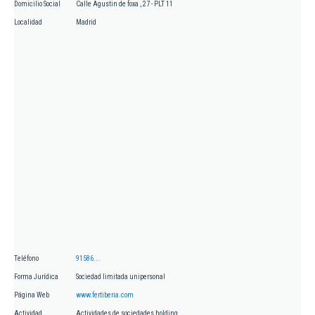
Domicilio Social
Calle Agustin de foxa , 27 - PLT 11
Localidad
Madrid
Teléfono
91586...
Forma Jurídica
Sociedad limitada unipersonal
Página Web
www.fertiberia.com
Actividad
Actividades de sociedades holding