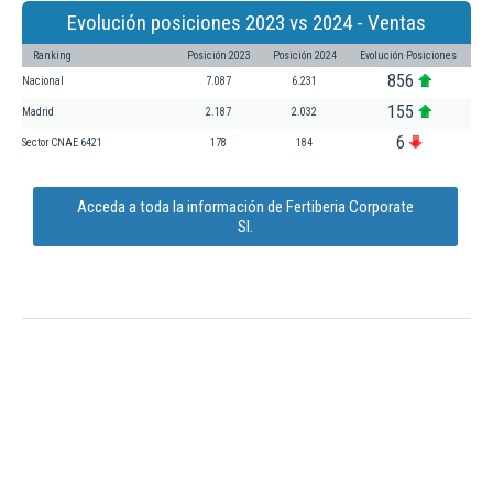
Evolución posiciones 2023 vs 2024 - Ventas
Ranking
Posición 2023
Posición 2024
Evolución Posiciones
856
Nacional
7.087
6.231
155
Madrid
2.187
2.032
6
Sector CNAE 6421
178
184
Acceda a toda la información de Fertiberia Corporate
Sl.