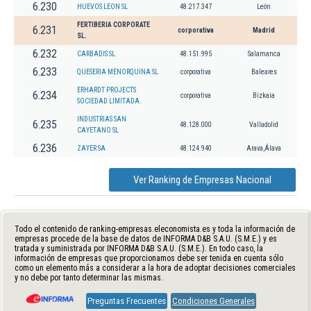
6.230
HUEVOS LEON SL
48.217.347
León
FERTIBERIA CORPORATE
6.231
corporativa
Madrid
SL.
6.232
CARBADIS SL
48.151.995
Salamanca
6.233
QUESERIA MENORQUINA SL
corporativa
Baleares
ERHARDT PROJECTS
6.234
corporativa
Bizkaia
SOCIEDAD LIMITADA.
INDUSTRIAS SAN
6.235
48.128.000
Valladolid
CAYETANO SL
6.236
ZAYER SA
48.124.940
Arava,Álava
Ver Ranking de Empresas Nacional
Todo el contenido de ranking-empresas.eleconomista.es y toda la información de
empresas procede de la base de datos de INFORMA D&B S.A.U. (S.M.E.) y es
tratada y suministrada por INFORMA D&B S.A.U. (S.M.E.). En todo caso, la
información de empresas que proporcionamos debe ser tenida en cuenta sólo
como un elemento más a considerar a la hora de adoptar decisiones comerciales
y no debe por tanto determinar las mismas.
Preguntas Frecuentes
Condiciones Generales