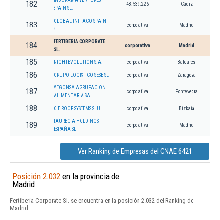
INDORAMA VENTURES
182
48.539.226
Cádiz
SPAIN SL.
GLOBAL INFRACO SPAIN
183
corporativa
Madrid
SL.
FERTIBERIA CORPORATE
184
corporativa
Madrid
SL.
185
NIGHTEVOLUTION S.A.
corporativa
Baleares
186
GRUPO LOGISTICO SESE SL
corporativa
Zaragoza
VEGONSA AGRUPACION
187
corporativa
Pontevedra
ALIMENTARIA SA
188
CIE ROOF SYSTEMS SLU
corporativa
Bizkaia
FAURECIA HOLDINGS
189
corporativa
Madrid
ESPAÑA SL
Ver Ranking de Empresas del CNAE 6421
Posición 2.032
en la provincia de
Madrid
Fertiberia Corporate Sl. se encuentra en la posición 2.032 del Ranking de
Madrid.