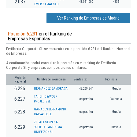
2.037
48.021.000
4335
EMPRESARIAL SAU
Ver Ranking de Empresas de Madrid
Posición 6.231
en el Ranking de
Empresas Españolas
Fertiberia Corporate Sl. se encuentra en la posición 6.231 del Ranking Nacional
de Empresas.
A continuación podrá consultar la posición en el ranking de Fertiberia
Corporate Sl. y empresas con posiciones similares:
Posición
Nombre de la empresa
Ventas (€)
Provincia
Nacional
6.226
HERNANDEZ ZAMORA SA
48.269.844
Murcia
TAIICHIO & WOLF
6.227
corporativa
Valencia
PROJECTS SL.
GANADOS BERNARDINO
6.228
corporativa
Murcia
CARRASCO SL
ZF SACHS ESPANA
6.229
SOCIEDAD ANONIMA
corporativa
Bizkaia
UNIPERSONAL