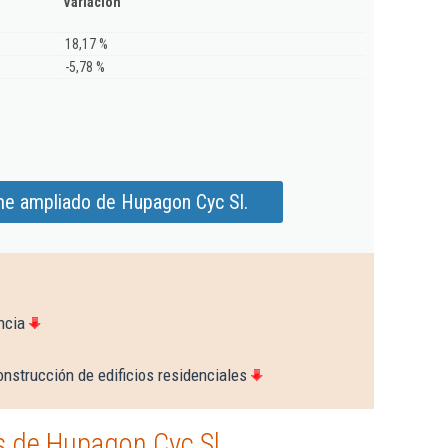
Variación
18,17 %
-5,78 %
me ampliado de Hupagon Cyc Sl.
ncia
nstrucción de edificios residenciales
 de Hupagon Cyc Sl.