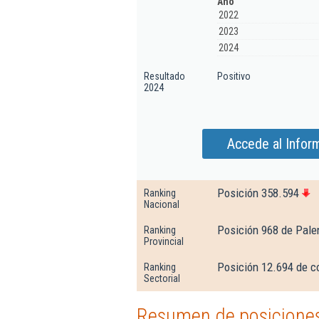
Año
2022
2023
2024
Resultado
Positivo
2024
Accede al Infor
Posición 358.594
Ranking
Nacional
Posición 968 de Pale
Ranking
Provincial
Posición 12.694 de co
Ranking
Sectorial
Resumen de posiciones