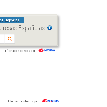
 de Empresas
mpresas Españolas
Información ofrecida por
Información ofrecida por