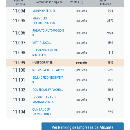
Posición
Sector
Nombre de la empresa
Ventas (€)
Provincia
Actividad
11.094
MONPROYTECO SL
pequeña
6421
MARMOLES
11.095
pequeña
2370
TRADICIONALES SL.
JOSAUTO AUTOMOCION
11.096
pequeña
9531
SL
11.097
VERTIALFAZ SL.
pequeña
4399
HERMANOS SEGURA
11.098
pequeña
1813
SEMPERE SL
11.099
HURPOGRAF SL
pequeña
1812
11.100
SCORPORA TECNO APP SL
pequeña
6290
BELLHORIZONTE INVEST
11.101
pequeña
5520
SL.
11.102
COMERCIAL PAPACHI SL
pequeña
4683
IMPROVE LEVANTE
11.103
pequeña
7111
MANAGEMENT SL.
QUM LAUDEM
11.104
pequeña
7499
PREVENCION SL
Ver Ranking de Empresas de Alicante