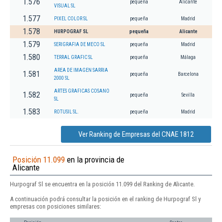
1.576
pequeña
Alicante
VISUAL SL
1.577
PIXEL COLOR SL
pequeña
Madrid
1.578
HURPOGRAF SL
pequeña
Alicante
1.579
SERIGRAFIA DE MECO SL
pequeña
Madrid
1.580
TERRAL GRAFIC SL
pequeña
Málaga
AREA DE IMAGEN SARRIA
1.581
pequeña
Barcelona
2000 SL
ARTES GRAFICAS COSANO
1.582
pequeña
Sevilla
SL
1.583
ROTUSIL SL.
pequeña
Madrid
Ver Ranking de Empresas del CNAE 1812
Posición 11.099
en la provincia de
Alicante
Hurpograf Sl se encuentra en la posición 11.099 del Ranking de Alicante.
A continuación podrá consultar la posición en el ranking de Hurpograf Sl y
empresas con posiciones similares: