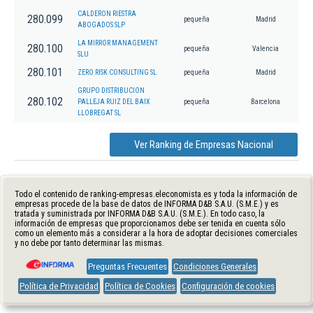
CALDERON RIESTRA
280.099
pequeña
Madrid
ABOGADOS SLP
LA MIRROR MANAGEMENT
280.100
pequeña
Valencia
SLU
280.101
ZERO RISK CONSULTING SL
pequeña
Madrid
GRUPO DISTRIBUCION
280.102
PALLEJA RUIZ DEL BAIX
pequeña
Barcelona
LLOBREGAT SL
Ver Ranking de Empresas Nacional
Todo el contenido de ranking-empresas.eleconomista.es y toda la información de
empresas procede de la base de datos de INFORMA D&B S.A.U. (S.M.E.) y es
tratada y suministrada por INFORMA D&B S.A.U. (S.M.E.). En todo caso, la
información de empresas que proporcionamos debe ser tenida en cuenta sólo
como un elemento más a considerar a la hora de adoptar decisiones comerciales
y no debe por tanto determinar las mismas.
Preguntas Frecuentes
Condiciones Generales
Política de Privacidad
Política de Cookies
Configuración de cookies