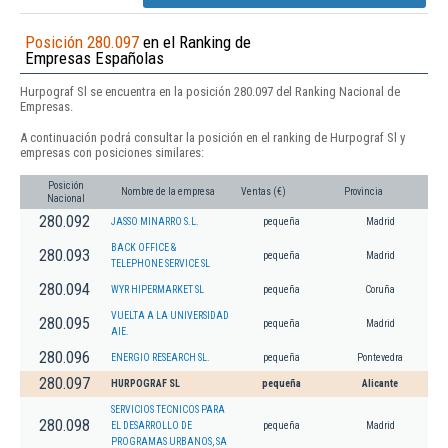
Posición 280.097
en el Ranking de
Empresas Españolas
Hurpograf Sl se encuentra en la posición 280.097 del Ranking Nacional de
Empresas.
A continuación podrá consultar la posición en el ranking de Hurpograf Sl y
empresas con posiciones similares:
Posición
Nombre de la empresa
Ventas (€)
Provincia
Nacional
280.092
JASSO MINARRO S.L.
pequeña
Madrid
BACK OFFICE &
280.093
pequeña
Madrid
TELEPHONE SERVICE SL
280.094
WYR HIPERMARKET SL
pequeña
Coruña
VUELTA A LA UNIVERSIDAD
280.095
pequeña
Madrid
AIE.
280.096
ENERGIO RESEARCH SL.
pequeña
Pontevedra
280.097
HURPOGRAF SL
pequeña
Alicante
SERVICIOS TECNICOS PARA
280.098
EL DESARROLLO DE
pequeña
Madrid
PROGRAMAS URBANOS, SA