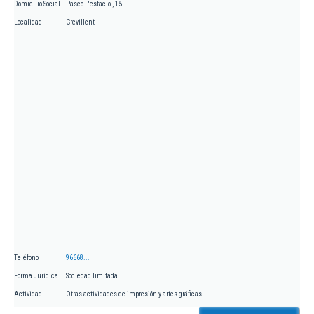
Domicilio Social
Paseo L'estacio , 15
Localidad
Crevillent
Teléfono
96668...
Forma Jurídica
Sociedad limitada
Actividad
Otras actividades de impresión y artes gráficas