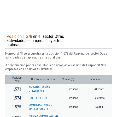
Posición 1.578
en el sector Otras
actividades de impresión y artes
gráficas
Hurpograf Sl se encuentra en la posición 1.578 del Ranking del sector Otras
actividades de impresión y artes gráficas.
A continuación podrá consultar la posición en el ranking de Hurpograf Sl y
empresas con posiciones similares:
Posición
Nombre de la empresa
Ventas (€)
Provincia
Sector
AMR ANAGRAMAS
1.573
pequeña
Alicante
METALICOS SL.
1.574
HALLER PRINT SL.
pequeña
Barcelona
COMERCIAL THERMO
1.575
pequeña
Madrid
BINDER SYSTEM SL
ARROVA COMUNICACION