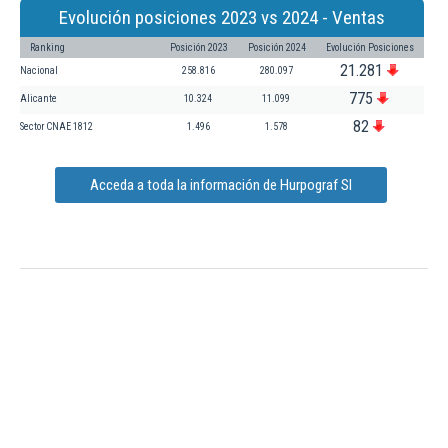
Evolución posiciones 2023 vs 2024 - Ventas
Ranking
Posición 2023
Posición 2024
Evolución Posiciones
21.281
Nacional
258.816
280.097
775
Alicante
10.324
11.099
82
Sector CNAE 1812
1.496
1.578
Acceda a toda la información de Hurpograf Sl