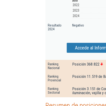
Año
2022
2023
2024
Resultado
Negativo
2024
Accede al Infor
Posición 368.822
Ranking
Nacional
Posición 11.519 de B
Ranking
Provincial
Posición 3.151 de Co
Ranking
iluminación, vajilla y
Sectorial
Resumen de posiciones