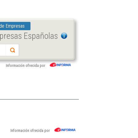
 de Empresas
mpresas Españolas
Información ofrecida por
Información ofrecida por