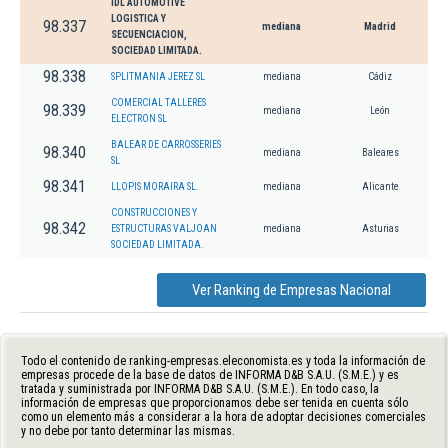
IDL AUTOMOTIVE
LOGISTICA Y
98.337
mediana
Madrid
SECUENCIACION,
SOCIEDAD LIMITADA.
98.338
SPLITMANIA JEREZ SL
mediana
Cádiz
COMERCIAL TALLERES
98.339
mediana
León
ELECTRON SL
BALEAR DE CARROSSERIES
98.340
mediana
Baleares
SL
98.341
LLOPIS MORAIRA SL.
mediana
Alicante
CONSTRUCCIONES Y
98.342
ESTRUCTURAS VALJOAN
mediana
Asturias
SOCIEDAD LIMITADA.
Ver Ranking de Empresas Nacional
Todo el contenido de ranking-empresas.eleconomista.es y toda la información de
empresas procede de la base de datos de INFORMA D&B S.A.U. (S.M.E.) y es
tratada y suministrada por INFORMA D&B S.A.U. (S.M.E.). En todo caso, la
información de empresas que proporcionamos debe ser tenida en cuenta sólo
como un elemento más a considerar a la hora de adoptar decisiones comerciales
y no debe por tanto determinar las mismas.