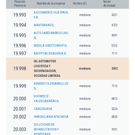
Posición
Sector
Nombre de la empresa
Ventas (€)
Provincia
Actividad
K-ECOMMERCE HUB SPAIN,
19.993
mediana
5221
S.A.
19.994
MANTSARIAS SL.
mediana
4722
AUTOCARES MARBUS UNO
19.995
mediana
4931
SL
19.996
MESOLA DIRECTORSHIP SL.
mediana
3512
19.997
ARCHYTAS IDEAGENIA SL
mediana
7111
IDL AUTOMOTIVE
LOGISTICA Y
19.998
mediana
2932
SECUENCIACION,
SOCIEDAD LIMITADA.
KENERGY F6 DESARROLLOS
19.999
mediana
7112
SL.
QHOMES 22
20.000
mediana
6812
VALDECABAÑAS SL.
20.001
CARGOSUR SA
mediana
5226
20.002
INMOBILIARIA ATAZAR SA
mediana
6820
SOLUCIONES EN
20.003
REHABILITACION Y
mediana
4101
BIENESTAR SL.