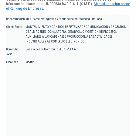
información financiera de INFORMA D&B S.A.U. (S.M.E.).
Más información sobre
el Ranking de Empresas.
Denominación
Idl Automotive Logistica Y Secuenciacion, Sociedad Limitada.
Objeto Social
MANTENIMIENTO Y CONTROL DE SISTEMAS DE COMUNICACION Y DE GESTION
DE ALMACENES. CONSULTORIA, DESARROLLO Y GESTION DE PROCESOS
AUXILIARES A LAS CADENASDE PRODUCCION, A LAS ACTIVIDADES
INDUSTRIALES Y AL COMERCIO ELECTRONICO..
Domicilio
Calle Federico Mompou , 5 - ED 1, PLTA 6
Social
Localidad
Madrid