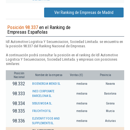
Ver Ranking de Empresas de Madrid
Posición 98.337
en el Ranking de
Empresas Españolas
Idl Automotive Logistica Y Secuenciacion, Sociedad Limitada. se encuentra en
la posición 98.337 del Ranking Nacional de Empresas.
A continuación podrá consultar la posición en el ranking de Idl Automotive
Logistica Y Secuenciacion, Sociedad Limitada. y empresas con posiciones
similares:
Posición
Nombre de la empresa
Ventas (€)
Provincia
Nacional
98.332
BIOENERGIA MENDI SL
mediana
Navarra
INEO CORPORATE
98.333
mediana
Barcelona
BARCELONA SL.
98.334
SISSUS MODA SL.
mediana
Gerona
98.335
FRUCHTHOF SL
mediana
Murcia
ELEVENFIT FOOD AND
98.336
mediana
Asturias
SUPPLEMENTS SL.