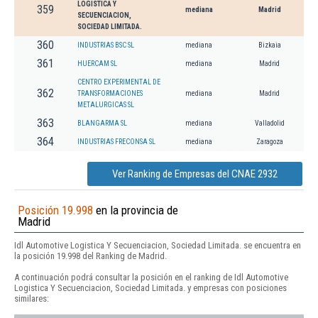
LOGISTICA Y
359
mediana
Madrid
SECUENCIACION,
SOCIEDAD LIMITADA.
360
INDUSTRIAS BSC SL
mediana
Bizkaia
361
HUERCAM SL
mediana
Madrid
CENTRO EXPERIMENTAL DE
362
TRANSFORMACIONES
mediana
Madrid
METALURGICAS SL
363
BLANGARMA SL
mediana
Valladolid
364
INDUSTRIAS FRECONSA SL
mediana
Zaragoza
Ver Ranking de Empresas del CNAE 2932
Posición 19.998
en la provincia de
Madrid
Idl Automotive Logistica Y Secuenciacion, Sociedad Limitada. se encuentra en
la posición 19.998 del Ranking de Madrid.
A continuación podrá consultar la posición en el ranking de Idl Automotive
Logistica Y Secuenciacion, Sociedad Limitada. y empresas con posiciones
similares: