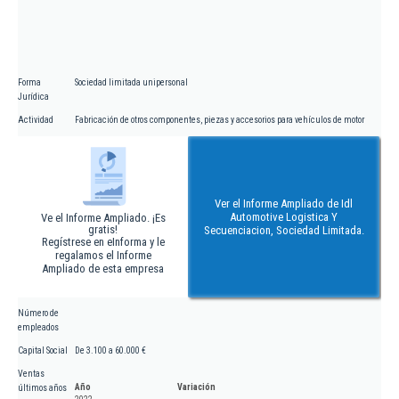
Forma
Sociedad limitada unipersonal
Jurídica
Actividad
Fabricación de otros componentes, piezas y accesorios para vehículos de motor
Ver el Informe Ampliado de Idl
Automotive Logistica Y
Ve el Informe Ampliado. ¡Es
gratis!
Secuenciacion, Sociedad Limitada.
Regístrese en eInforma y le
regalamos el Informe
Ampliado de esta empresa
Número de
empleados
Capital Social
De 3.100 a 60.000 €
Ventas
Año
Variación
últimos años