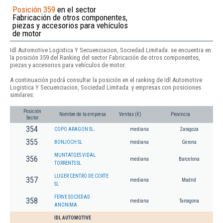
Posición 359
en el sector
Fabricación de otros componentes,
piezas y accesorios para vehículos
de motor
Idl Automotive Logistica Y Secuenciacion, Sociedad Limitada. se encuentra en
la posición 359 del Ranking del sector Fabricación de otros componentes,
piezas y accesorios para vehículos de motor.
A continuación podrá consultar la posición en el ranking de Idl Automotive
Logistica Y Secuenciacion, Sociedad Limitada. y empresas con posiciones
similares:
Posición
Nombre de la empresa
Ventas (€)
Provincia
Sector
354
COPO ARAGON SL.
mediana
Zaragoza
355
BONJOCH SL
mediana
Gerona
MUNTATGES VIDAL
356
mediana
Barcelona
TORRENTS SL
LUGER CENTRO DE CORTE
357
mediana
Madrid
SL
FERVE SOCIEDAD
358
mediana
Tarragona
ANONIMA
IDL AUTOMOTIVE