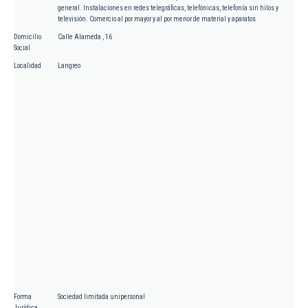
general. Instalaciones en redes telegráficas, telefónicas, telefonía sin hilos y
televisión. Comercio al por mayor y al por menor de material y aparatos
Domicilio
Calle Alameda , 16
Social
Localidad
Langreo
Forma
Sociedad limitada unipersonal
Jurídica