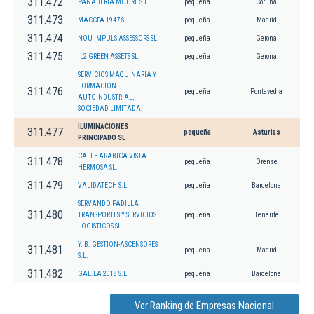
311.472
PANADERIA MOURE S.L.
pequeña
Coruña
311.473
MACCFA 1947 SL.
pequeña
Madrid
311.474
NOU IMPULS ASSESSORS SL.
pequeña
Gerona
311.475
IL2 GREEN ASSETS SL.
pequeña
Gerona
SERVICIOS MAQUINARIA Y
FORMACION
311.476
pequeña
Pontevedra
AUTOINDUSTRIAL,
SOCIEDAD LIMITADA.
ILUMINACIONES
311.477
pequeña
Asturias
PRINCIPADO SL
CAFFE ARABICA VISTA
311.478
pequeña
Orense
HERMOSA SL.
311.479
VALIDATECH S.L.
pequeña
Barcelona
SERVANDO PADILLA
311.480
TRANSPORTES Y SERVICIOS
pequeña
Tenerife
LOGISTICOS SL
Y. B. GESTION-ASCENSORES
311.481
pequeña
Madrid
S.L.
311.482
GAL.LA 2018 S.L.
pequeña
Barcelona
Ver Ranking de Empresas Nacional