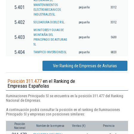
ASTURIANA DE
MANTENIMIENTOS
5.401
pequeña
3312
ELECTROMECANICOS
INDUSTRIALES SL.
5.402
SOLDADURA DOBLE R SL.
pequeña
3312
MONITORES Y GUIAS DE
MONTAÑA DEL
5.403
pequeña
5630
PRINCIPADO DE ASTURIAS
SL
5.404
TAMPICO INVERSIONES SL
pequeña
6820
Ver Ranking de Empresas de Asturias
Posición 311.477
en el Ranking de
Empresas Españolas
Iluminaciones Principado Sl se encuentra en la posición 311.477 del Ranking
Nacional de Empresas.
A continuación podrá consultar la posición en el ranking de Iluminaciones
Principado Sl y empresas con posiciones similares:
Posición
Nombre de la empresa
Ventas (€)
Provincia
Nacional