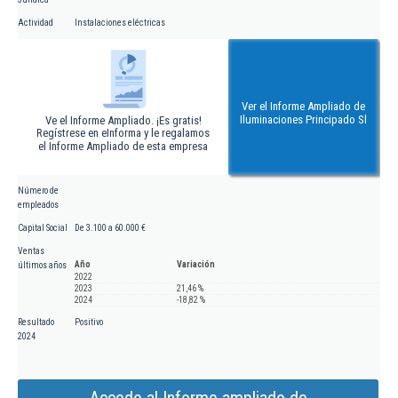
Actividad
Instalaciones eléctricas
Ver el Informe Ampliado de
Iluminaciones Principado Sl
Ve el Informe Ampliado. ¡Es gratis!
Regístrese en eInforma y le regalamos
el Informe Ampliado de esta empresa
Número de
empleados
Capital Social
De 3.100 a 60.000 €
Ventas
Año
Variación
últimos años
2022
2023
21,46 %
2024
-18,82 %
Resultado
Positivo
2024