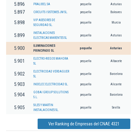
5.896
PRALIBEL SA
pequeña
Asturias
5.897
CIRCUITS I SISTEMES JM SL.
pequeña
Baleares
VIP ASESORES DE
5.898
pequeña
Murcia
SEGURIDAD SL.
INSTALACIONES
5.899
pequeña
Asturias
ELECTRICAS MARENTES SL
ILUMINACIONES
5.900
pequeña
Asturias
PRINCIPADO SL
ELECTRO-RIEGOS MAHORA
5.901
pequeña
Albacete
SL
ELECTRICIDAD VERDAGUER
5.902
pequeña
Barcelona
SL
5.903
INDELEC ELECTRICIDAD SL.
pequeña
Alicante
GOBAI GROUP SOLUTIONS
5.904
pequeña
Barcelona
S.L.
SILES Y MARTIN
5.905
pequeña
Sevilla
INSTALACIONES SL.
Ver Ranking de Empresas del CNAE 4321