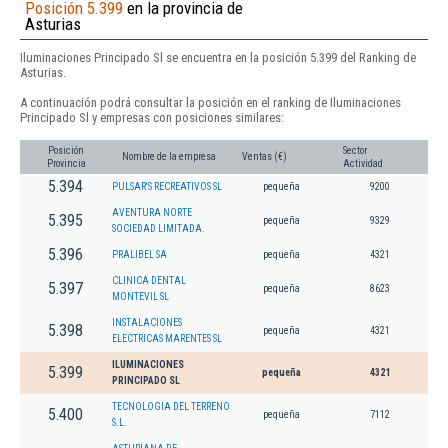
Posición 5.399
en la provincia de
Asturias
Iluminaciones Principado Sl se encuentra en la posición 5.399 del Ranking de
Asturias.
A continuación podrá consultar la posición en el ranking de Iluminaciones
Principado Sl y empresas con posiciones similares:
Posición
Sector
Nombre de la empresa
Ventas (€)
Provincia
Actividad
5.394
PULSAR'S RECREATIVOS SL
pequeña
9200
AVENTURA NORTE
5.395
pequeña
9329
SOCIEDAD LIMITADA.
5.396
PRALIBEL SA
pequeña
4321
CLINICA DENTAL
5.397
pequeña
8623
MONTEVIL SL
INSTALACIONES
5.398
pequeña
4321
ELECTRICAS MARENTES SL
ILUMINACIONES
5.399
pequeña
4321
PRINCIPADO SL
TECNOLOGIA DEL TERRENO
5.400
pequeña
7112
S.L.