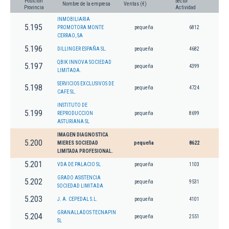
Posición
Sector
Nombre de la empresa
Ventas (€)
Provincia
Actividad
INMOBILIARIA
5.195
PROMOTORA MONTE
pequeña
6812
CERRAO, SA
5.196
DILLINGER ESPAÑA SL.
pequeña
4682
QBIK INNOVA SOCIEDAD
5.197
pequeña
4399
LIMITADA.
SERVICIOS EXCLUSIVOS DE
5.198
pequeña
4724
CAFE SL.
INSTITUTO DE
5.199
REPRODUCCION
pequeña
8699
ASTURIANA SL
IMAGEN DIAGNOSTICA
5.200
MIERES SOCIEDAD
pequeña
8622
LIMITADA PROFESIONAL.
5.201
VDA DE PALACIO SL
pequeña
1103
GRADO ASISTENCIA
5.202
pequeña
9531
SOCIEDAD LIMITADA
5.203
J. A. CEPEDAL S.L.
pequeña
4101
GRANALLADOS TECNAPIN
5.204
pequeña
2551
SL