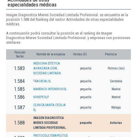
especialidades médicas
Imagen Diagnostica Mieres Sociedad Limitada Profesional. se encuentra en la
posición 1.588 del Ranking del sector Actividades de otras especialidades
médicas.
A continuación podrá consultar la posición en el ranking de Imagen
Diagnostica Mieres Sociedad Limitada Profesional. y empresas con posiciones
similares:
Posición
Nombre de la empresa
Ventas (€)
Provincia
Sector
MEDICINA ESTETICA
1.583
AVANZADA GGM,
pequeña
Palmas (las)
SOCIEDAD LIMITADA.
1.584
TRAORCAL SL
pequeña
Cantabria
1.585
MARENCO INTENSIVOS SL.
pequeña
Madrid
1.586
SONEPE SLP
pequeña
Madrid
CLINICA SANTA CECILIA
1.587
pequeña
Málaga
SL.
IMAGEN DIAGNOSTICA
1.588
MIERES SOCIEDAD
pequeña
Asturias
LIMITADA PROFESIONAL.
PROTOCOLS TERAPEUTICS