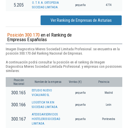
O. T. R. A. ORTOPEDIA
5.205
pequeña
4774
SOCIEDAD LIMITADA.
Ver Ranking de Empresas de Asturias
Posición 300.170
en el Ranking de
Empresas Españolas
Imagen Diagnostica Mieres Sociedad Limitada Profesional. se encuentra en la
posición 300.170 del Ranking Nacional de Empresas.
A continuación podrá consultar la posición en el ranking de Imagen
Diagnostica Mieres Sociedad Limitada Profesional. y empresas con posiciones
similares:
Posición
Nombre de la empresa
Ventas (€)
Provincia
Nacional
ESTUDIO NUEVO
300.165
pequeña
Madrid
VICALVARO SL
LOGISTICA YA XIN
300.166
pequeña
León
SOCIEDAD LIMITADA.
ATEDEGAR SERVICIOS
300.167
HOSTELEROS SOCIEDAD
pequeña
Pontevedra
LIMITADA.