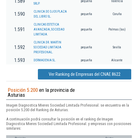
1.589
pequeña
Valencia
SRLP.
CLINICA DE OJOS PLAZA
1.590
pequeña
Coruña
DEL LIBRO SL.
CLINICAS ESTETICA
1.591
AVANZADA, SOCIEDAD
pequeña
Palmas (las)
LIMITADA.
CLINICA DR. MARTIN
1.592
SOCIEDAD LIMITADA
pequeña
Sevilla
PROFESIONAL.
1.593
DERMADENIA SL.
pequeña
Alicante
Ver Ranking de Empresas del CNAE 8622
Posición 5.200
en la provincia de
Asturias
Imagen Diagnostica Mieres Sociedad Limitada Profesional. se encuentra en la
posición 5.200 del Ranking de Asturias.
A continuación podrá consultar la posición en el ranking de Imagen
Diagnostica Mieres Sociedad Limitada Profesional. y empresas con posiciones
similares: