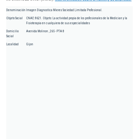
Denominación
Imagen Diagnostica Mieres Sociedad Limitada Profesional.
Objeto Social
CNAE: 8621. Objeto: La actividad propia de los profesionales de la Medician y la
Fisioterapia en cualquiera de sus especialidades
Domicilio
Avenida Molinon , 265 - PTA 8
Social
Localidad
Gijon