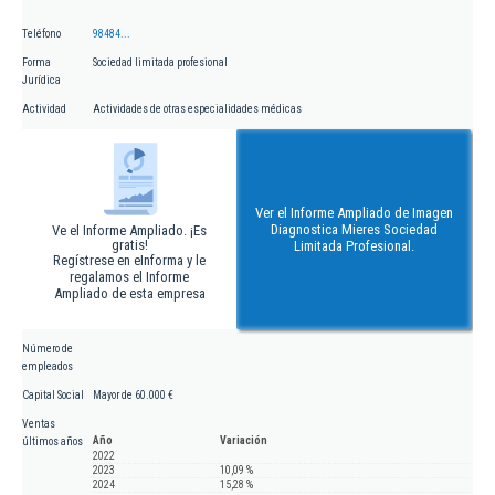
Teléfono
98484...
Forma
Sociedad limitada profesional
Jurídica
Actividad
Actividades de otras especialidades médicas
Ver el Informe Ampliado de Imagen
Diagnostica Mieres Sociedad
Ve el Informe Ampliado. ¡Es
gratis!
Limitada Profesional.
Regístrese en eInforma y le
regalamos el Informe
Ampliado de esta empresa
Número de
empleados
Capital Social
Mayor de 60.000 €
Ventas
Año
Variación
últimos años
2022
2023
10,09 %
2024
15,28 %