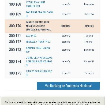
CYCLING NO LIMIT
300.168
pequeña
Barcelona
CARDEDEU S.L.
PANIFICADORA GOIZ ARGI
300.169
pequeña
Gipuzkoa
SL
IMAGEN DIAGNOSTICA
300.170
MIERES SOCIEDAD
pequeña
Asturias
LIMITADA PROFESIONAL.
300.171
LAGIPI SL.
pequeña
Málaga
300.172
FRUTAS LA TINAJITA SL.
pequeña
Huelva
KARMEN HARUTUNIAN
300.173
pequeña
Barcelona
SLP
J MINGUEZ Y ASOCIADOS
300.174
CORREDURIA DE SEGUROS
pequeña
Valladolid
SL
CIEN POR CIEN SUNSHINE
300.175
pequeña
Baleares
SL
Ver Ranking de Empresas Nacional
Todo el contenido de ranking-empresas.eleconomista.es y toda la información de