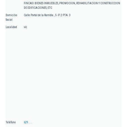
FINCAS I BIENES INMUEBLES, PROMOCION, REHABILITACION Y CONSTRUCCION
DE EDIFICACIONES, ETC
Domicilio
Calle Portal de la Rambla , 5 - P. 2 PTA. 3
Social
Localidad
vic
Teléfono
629.....