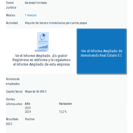
Forma
Sociedad limitada
Jurídica
Marcas
1 marcas
Actividad
Alquiler de bienes inmobiliarios por cuenta propia
Ver el Informe Ampliado de
Immotrends Real Estate S.l.
Ve el Informe Ampliado. ¡Es gratis!
Regístrese en eInforma y le regalamos
el Informe Ampliado de esta empresa
Número de
empleados
Capital Social
Mayor de 60.000 €
Ventas
Año
Variación
últimos años
2023
2024
13,2 %
Resultado
Positivo
2025