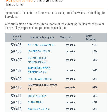
Posición 59.410
en la provincia de
Barcelona
Immotrends Real Estate S.l. se encuentra en la posición 59.410 del Ranking de
Barcelona.
A continuación podrá consultar la posición en el ranking de Immotrends Real
Estate S.l. y empresas con posiciones similares:
Posición
Sector
Nombre de la empresa
Ventas (€)
Provincia
Actividad
59.405
AUTO MOTOR NADAL SL
pequeña
9531
59.406
IBA OPTICAL 2014 SL.
pequeña
4686
URBAN PROJECT
59.407
pequeña
6832
MANAGEMENT S.L.
PARTNERS EN GESTIO
59.408
pequeña
6920
DIFERENCIADA SL
59.409
INDUBIO ASSESSORS SL
pequeña
6920
IMMOTRENDS REAL ESTATE
59.410
pequeña
6820
S.L.
59.411
JCB SERVICIOS SA
pequeña
6820
59.412
QUIPALUP S.L.
pequeña
4619
59.413
ASSESSORIA ORBA SL
pequeña
6920