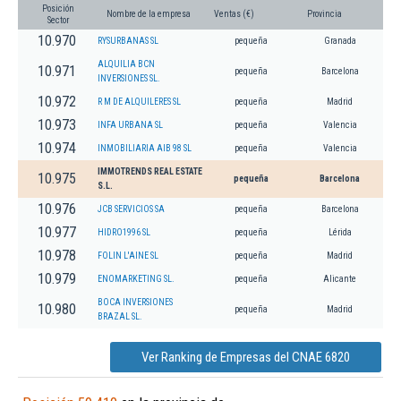
Posición
Nombre de la empresa
Ventas (€)
Provincia
Sector
10.970
RYSURBANAS SL
pequeña
Granada
ALQUILIA BCN
10.971
pequeña
Barcelona
INVERSIONES SL.
10.972
R M DE ALQUILERES SL
pequeña
Madrid
10.973
INFA URBANA SL
pequeña
Valencia
10.974
INMOBILIARIA AIB 98 SL
pequeña
Valencia
IMMOTRENDS REAL ESTATE
10.975
pequeña
Barcelona
S.L.
10.976
JCB SERVICIOS SA
pequeña
Barcelona
10.977
HIDRO1996 SL
pequeña
Lérida
10.978
FOLIN L'AINE SL
pequeña
Madrid
10.979
ENOMARKETING SL.
pequeña
Alicante
BOCA INVERSIONES
10.980
pequeña
Madrid
BRAZAL SL.
Ver Ranking de Empresas del CNAE 6820