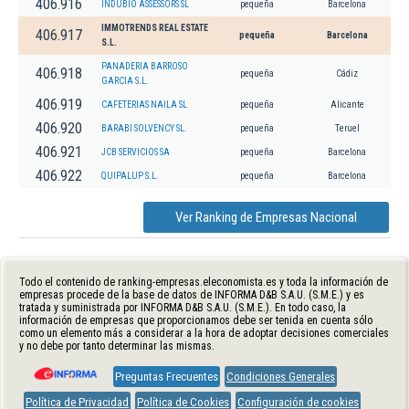
406.916
INDUBIO ASSESSORS SL
pequeña
Barcelona
IMMOTRENDS REAL ESTATE
406.917
pequeña
Barcelona
S.L.
PANADERIA BARROSO
406.918
pequeña
Cádiz
GARCIA S.L.
406.919
CAFETERIAS NAILA SL
pequeña
Alicante
406.920
BARABI SOLVENCY SL.
pequeña
Teruel
406.921
JCB SERVICIOS SA
pequeña
Barcelona
406.922
QUIPALUP S.L.
pequeña
Barcelona
Ver Ranking de Empresas Nacional
Todo el contenido de ranking-empresas.eleconomista.es y toda la información de
empresas procede de la base de datos de INFORMA D&B S.A.U. (S.M.E.) y es
tratada y suministrada por INFORMA D&B S.A.U. (S.M.E.). En todo caso, la
información de empresas que proporcionamos debe ser tenida en cuenta sólo
como un elemento más a considerar a la hora de adoptar decisiones comerciales
y no debe por tanto determinar las mismas.
Preguntas Frecuentes
Condiciones Generales
Política de Privacidad
Política de Cookies
Configuración de cookies