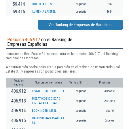
59.414
DOLLUS AZUL S.L.
pequeña
6832
59.415
LUMENIA LASER SL.
pequeña
4664
Ver Ranking de Empresas de Barcelona
Posición 406.917
en el Ranking de
Empresas Españolas
Immotrends Real Estate S.l. se encuentra en la posición 406.917 del Ranking
Nacional de Empresas.
A continuación podrá consultar la posición en el ranking de Immotrends Real
Estate S.l. y empresas con posiciones similares:
Posición
Nombre de la empresa
Ventas (€)
Provincia
Nacional
406.912
VISTAL TORMED GROUP SL.
pequeña
Alicante
MEZATYCOS SOCIEDAD
406.913
pequeña
Asturias
LIMITADA LABORAL.
406.914
BOOKING SMILES SL.
pequeña
Madrid
CARPINTERIA SERRADILLA
406.915
pequeña
Cáceres
S.L.