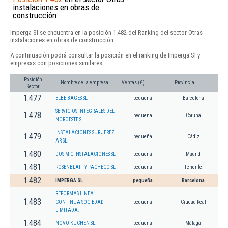
instalaciones en obras de
construcción
Imperga Sl se encuentra en la posición 1.482 del Ranking del sector Otras
instalaciones en obras de construcción.
A continuación podrá consultar la posición en el ranking de Imperga Sl y
empresas con posiciones similares:
Posición
Nombre de la empresa
Ventas (€)
Provincia
Sector
1.477
ELBE BAGES SL
pequeña
Barcelona
SERVICIOS INTEGRALES DEL
1.478
pequeña
Coruña
NOROESTE SL
INSTALACIONES SUR JEREZ
1.479
pequeña
Cádiz
AR SL.
1.480
DOS M C INSTALACIONES SL
pequeña
Madrid
1.481
ROSENBLATT Y PACHECO SL
pequeña
Tenerife
1.482
IMPERGA SL
pequeña
Barcelona
REFORMAS LINEA
1.483
CONTINUA SOCIEDAD
pequeña
Ciudad Real
LIMITADA.
1.484
NOVO KUCHEN SL.
pequeña
Málaga