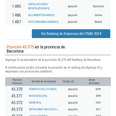
INSTALACIONES Y
1.485
pequeña
Barcelona
MONTAJES ENIA SL.
1.486
AILLAMENTS BLANES SL
pequeña
Gerona
1.487
NOGUERA MAQUINARIA SL
pequeña
Madrid
Ver Ranking de Empresas del CNAE 4324
Posición 45.375
en la provincia de
Barcelona
Imperga Sl se encuentra en la posición 45.375 del Ranking de Barcelona.
A continuación podrá consultar la posición en el ranking de Imperga Sl y
empresas con posiciones similares:
Posición
Sector
Nombre de la empresa
Ventas (€)
Provincia
Actividad
45.370
STRATEGIC SOLUTIONS SL
pequeña
8299
45.371
MUNICS SILOS SL
pequeña
4399
45.372
RIERA 98 SL
pequeña
9531
45.373
RESTAURANT SAO BCN S.L.
pequeña
5611