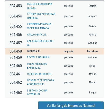
HIJO DE DIEGO MOLINA
304.453
pequeña
Córdoba
REYES SL
EZESERVEIS 2021 SOCIEDAD
304.454
pequeña
Tarragona
LIMITADA.
CAYSER SERVICIOS 2013
304.455
pequeña
Bizkaia
SOCIEDAD LIMITADA.
304.456
ARILLO DENTAL SL.
pequeña
Navarra
VALDESAUTOS SIGLO XXI
304.457
pequeña
Asturias
SL.
304.458
IMPERGA SL
pequeña
Barcelona
304.459
DENTAL DINDURRA SL.
pequeña
Asturias
OBRAS Y SERVICIOS
304.460
pequeña
Lérida
BARREIRO SL.
304.461
T-SHIRT WORK GROUP SL
pequeña
Madrid
GONZALEZ DE MENDOZA
304.462
pequeña
Madrid
ABOGADOS SLP
DISEÑO EN COCINA
304.463
pequeña
Burgos
INTEGRAL SL
Ver Ranking de Empresas Nacional