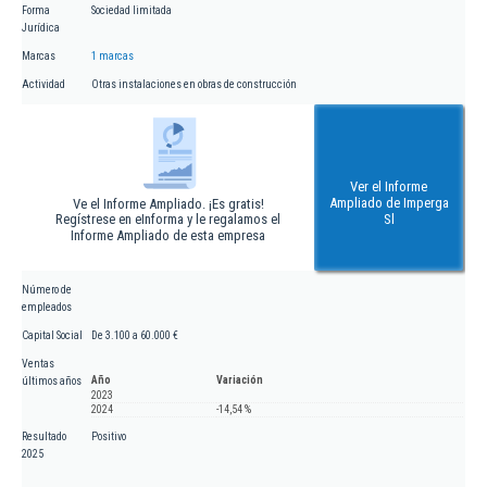
Forma
Sociedad limitada
Jurídica
Marcas
1 marcas
Actividad
Otras instalaciones en obras de construcción
Ver el Informe
Ampliado de Imperga
Ve el Informe Ampliado. ¡Es gratis!
Regístrese en eInforma y le regalamos el
Sl
Informe Ampliado de esta empresa
Número de
empleados
Capital Social
De 3.100 a 60.000 €
Ventas
Año
Variación
últimos años
2023
2024
-14,54 %
Resultado
Positivo
2025