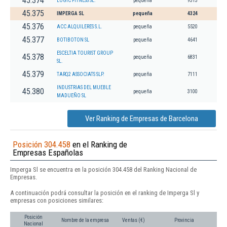
45.374
LOGIC FITNESS SL.
pequeña
9313
45.375
IMPERGA SL
pequeña
4324
45.376
ACC ALQUILERES S.L.
pequeña
5520
45.377
BOTIBOTON SL
pequeña
4641
ESCELTIA TOURIST GROUP
45.378
pequeña
6831
SL.
45.379
TARQ2 ASSOCIATS SLP.
pequeña
7111
INDUSTRIAS DEL MUEBLE
45.380
pequeña
3100
MADUEÑO SL
Ver Ranking de Empresas de Barcelona
Posición 304.458
en el Ranking de
Empresas Españolas
Imperga Sl se encuentra en la posición 304.458 del Ranking Nacional de
Empresas.
A continuación podrá consultar la posición en el ranking de Imperga Sl y
empresas con posiciones similares:
Posición
Nombre de la empresa
Ventas (€)
Provincia
Nacional