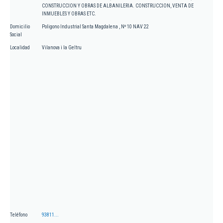
CONSTRUCCION Y OBRAS DE ALBANILERIA. CONSTRUCCION, VENTA DE
INMUEBLES Y OBRAS ETC.
Domicilio
Poligono Industrial Santa Magdalena , Nº 10 NAV 22
Social
Localidad
Vilanova i la Geltru
Teléfono
93811...