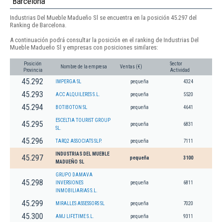
Barcelona
Industrias Del Mueble Madueño Sl se encuentra en la posición 45.297 del
Ranking de Barcelona.
A continuación podrá consultar la posición en el ranking de Industrias Del
Mueble Madueño Sl y empresas con posiciones similares:
Posición
Sector
Nombre de la empresa
Ventas (€)
Provincia
Actividad
45.292
IMPERGA SL
pequeña
4324
45.293
ACC ALQUILERES S.L.
pequeña
5520
45.294
BOTIBOTON SL
pequeña
4641
ESCELTIA TOURIST GROUP
45.295
pequeña
6831
SL.
45.296
TARQ2 ASSOCIATS SLP.
pequeña
7111
INDUSTRIAS DEL MUEBLE
45.297
pequeña
3100
MADUEÑO SL
GRUPO DAMAVA
45.298
INVERSIONES
pequeña
6811
INMOBILIARIAS S.L.
45.299
MIRALLES ASSESSORS SL
pequeña
7020
45.300
AMJ LIFETIME S.L.
pequeña
9311