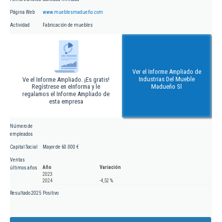
Página Web
www.mueblesmadueño.com
Actividad
Fabricación de muebles
Ver el Informe Ampliado de
Industrias Del Mueble
Ve el Informe Ampliado. ¡Es gratis!
Regístrese en eInforma y le
Madueño Sl
regalamos el Informe Ampliado de
esta empresa
Número de
empleados
Capital Social
Mayor de 60.000 €
Ventas
Año
Variación
últimos años
2023
2024
-4,52 %
Resultado 2025
Positivo