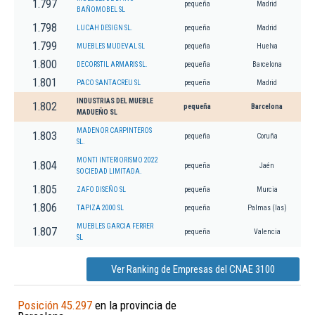
1.797
pequeña
Madrid
BAÑOMOBEL SL
1.798
LUCAH DESIGN SL.
pequeña
Madrid
1.799
MUEBLES MUDEVAL SL
pequeña
Huelva
1.800
DECORSTIL ARMARIS SL.
pequeña
Barcelona
1.801
PACO SANTACREU SL
pequeña
Madrid
INDUSTRIAS DEL MUEBLE
1.802
pequeña
Barcelona
MADUEÑO SL
MADENOR CARPINTEROS
1.803
pequeña
Coruña
SL.
MONTI INTERIORISMO 2022
1.804
pequeña
Jaén
SOCIEDAD LIMITADA.
1.805
ZAFO DISEÑO SL
pequeña
Murcia
1.806
TAPIZA 2000 SL
pequeña
Palmas (las)
MUEBLES GARCIA FERRER
1.807
pequeña
Valencia
SL
Ver Ranking de Empresas del CNAE 3100
Posición 45.297
en la provincia de