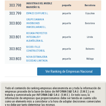
INDUSTRIAS DEL MUEBLE
303.798
pequeña
Barcelona
MADUEÑO SL
303.799
ESPACE COIFFURE S.L.
pequeña
Gipuzkoa
GRUPO DAMAVA
303.800
INVERSIONES
pequeña
Barcelona
INMOBILIARIAS S.L.
ROCASA PROYECTOS
303.801
INTEGRALES Y
pequeña
Lérida
ALBAÑILERIA SL.
SOCIES I FILLS
303.802
pequeña
Baleares
CONSTRUCTORS SL
NOVA EXTRANJERIA
303.803
pequeña
Málaga
SOCIEDAD LIMITADA.
Ver Ranking de Empresas Nacional
Todo el contenido de ranking-empresas.eleconomista.es y toda la información de
empresas procede de la base de datos de INFORMA D&B S.A.U. (S.M.E.) y es
tratada y suministrada por INFORMA D&B S.A.U. (S.M.E.). En todo caso, la
información de empresas que proporcionamos debe ser tenida en cuenta sólo
como un elemento más a considerar a la hora de adoptar decisiones comerciales
y no debe por tanto determinar las mismas.