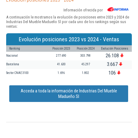
Información ofrecida por
A continuación le mostramos la evolución de posiciones entre 2023 y 2024 de
Industrias Del Mueble Madueño Sl por cada uno de los rankings según sus
ventas:
Evolución posiciones 2023 vs 2024 - Ventas
Ranking
Posición 2023
Posición 2024
Evolución Posiciones
26.108
Nacional
277.690
303.798
3.667
Barcelona
41.630
45.297
106
Sector CNAE 3100
1.696
1.802
Acceda a toda la información de Industrias Del Mueble
Madueño Sl