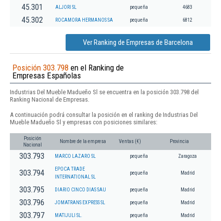
45.301
ALJORI SL
pequeña
4683
45.302
ROCAMORA HERMANOS SA
pequeña
6812
Ver Ranking de Empresas de Barcelona
Posición 303.798
en el Ranking de
Empresas Españolas
Industrias Del Mueble Madueño Sl se encuentra en la posición 303.798 del
Ranking Nacional de Empresas.
A continuación podrá consultar la posición en el ranking de Industrias Del
Mueble Madueño Sl y empresas con posiciones similares:
Posición
Nombre de la empresa
Ventas (€)
Provincia
Nacional
303.793
MARCO LAZARO SL
pequeña
Zaragoza
EPOCA TRADE
303.794
pequeña
Madrid
INTERNATIONAL SL
303.795
DIARIO CINCO DIAS SAU
pequeña
Madrid
303.796
JOMATRANS EXPRESS SL
pequeña
Madrid
303.797
MATIJULI SL.
pequeña
Madrid