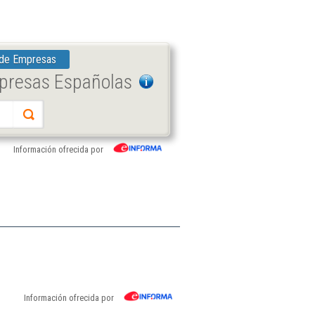
 de Empresas
mpresas Españolas
Información ofrecida por
Información ofrecida por