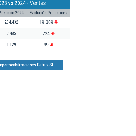
023 vs 2024 - Ventas
Posición 2024
Evolución Posiciones
19.309
234.432
724
7.485
99
1.129
mpermeabilizaciones Petrus Sl