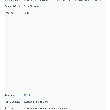
Objeto Social
CARPINTERIA METALICA Y FABRICACION DE ESTRUCTURAS EN ALUMINIO
Domicilio Social
Calle Cimadevila
Localidad
Boiro
Teléfono
98184...
Forma Jurídica
Sociedad limitada laboral
Actividad
Fabricación de puertas y ventanas de metal