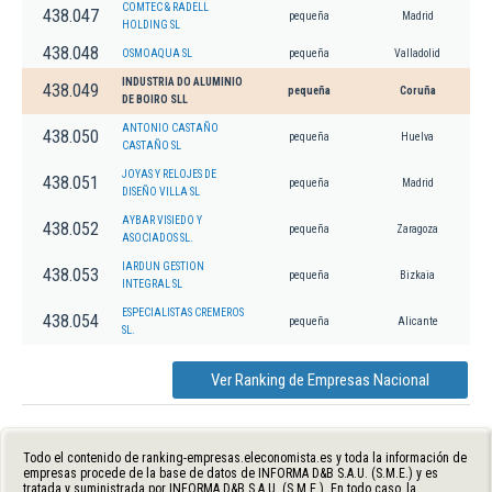
COMTEC & RADELL
438.047
pequeña
Madrid
HOLDING SL
438.048
OSMOAQUA SL
pequeña
Valladolid
INDUSTRIA DO ALUMINIO
438.049
pequeña
Coruña
DE BOIRO SLL
ANTONIO CASTAÑO
438.050
pequeña
Huelva
CASTAÑO SL
JOYAS Y RELOJES DE
438.051
pequeña
Madrid
DISEÑO VILLA SL
AYBAR VISIEDO Y
438.052
pequeña
Zaragoza
ASOCIADOS SL.
IARDUN GESTION
438.053
pequeña
Bizkaia
INTEGRAL SL
ESPECIALISTAS CREMEROS
438.054
pequeña
Alicante
SL.
Ver Ranking de Empresas Nacional
Todo el contenido de ranking-empresas.eleconomista.es y toda la información de
empresas procede de la base de datos de INFORMA D&B S.A.U. (S.M.E.) y es
tratada y suministrada por INFORMA D&B S.A.U. (S.M.E.). En todo caso, la