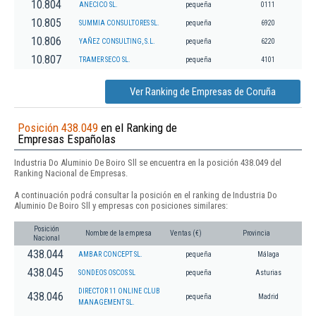
10.804
ANECICO SL.
pequeña
0111
10.805
SUMMIA CONSULTORES SL.
pequeña
6920
10.806
YAÑEZ CONSULTING, S.L.
pequeña
6220
10.807
TRAMER SECO SL.
pequeña
4101
Ver Ranking de Empresas de Coruña
Posición 438.049
en el Ranking de
Empresas Españolas
Industria Do Aluminio De Boiro Sll se encuentra en la posición 438.049 del
Ranking Nacional de Empresas.
A continuación podrá consultar la posición en el ranking de Industria Do
Aluminio De Boiro Sll y empresas con posiciones similares:
Posición
Nombre de la empresa
Ventas (€)
Provincia
Nacional
438.044
AMBAR CONCEPT SL.
pequeña
Málaga
438.045
SONDEOS OSCOS SL
pequeña
Asturias
DIRECTOR 11 ONLINE CLUB
438.046
pequeña
Madrid
MANAGEMENT SL.