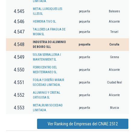
LIMITADA.
METAL LURGIQUES LES
4.545
pequeña
Baleares
ILLES SL
4.546
HERRERIA TIVO SL.
pequeña
Alicante
TALLERES LA FRAGUA DE
4.547
pequeña
Teruel
MORA SL
INDUSTRIA DO ALUMINIO
4.548
pequeña
Coruña
DE BOIRO SLL
SOLISA SERRALLERIA I
4.549
pequeña
Gerona
MANTENIMENT SL
FERROCENTRO DEL
4.550
pequeña
Alicante
MEDITERRANEO SL.
FORJA Y DISEÑO MIRAIR
4.551
pequeña
Ciudad Real
SOCIEDAD LIMITADA.
ALUMINIO Y CRISTAL
4.552
pequeña
Alicante
ORTIGOSA SL
METALRUMI SOCIEDAD
4.553
pequeña
Murcia
LIMITADA.
Ver Ranking de Empresas del CNAE 2512