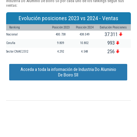
Industria Do Aluminio De Boiro Sll por cada uno de los rankings según sus
ventas:
Evolución posiciones 2023 vs 2024 - Ventas
Ranking
Posición 2023
Posición 2024
Evolución Posiciones
37.311
Nacional
400.738
438.049
993
Coruña
9.809
10.802
256
Sector CNAE 2512
4.292
4.548
Acceda a toda la información de Industria Do Aluminio
De Boiro Sll