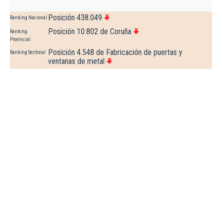
Posición 438.049
Ranking Nacional
Posición 10.802 de Coruña
Ranking
Provincial
Posición 4.548 de Fabricación de puertas y
Ranking Sectorial
ventanas de metal