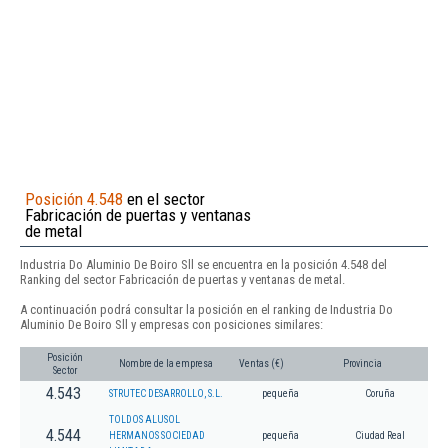
Posición 4.548
en el sector
Fabricación de puertas y ventanas
de metal
Industria Do Aluminio De Boiro Sll se encuentra en la posición 4.548 del
Ranking del sector Fabricación de puertas y ventanas de metal.
A continuación podrá consultar la posición en el ranking de Industria Do
Aluminio De Boiro Sll y empresas con posiciones similares:
Posición
Nombre de la empresa
Ventas (€)
Provincia
Sector
4.543
STRUTEC DESARROLLO, S.L.
pequeña
Coruña
TOLDOS ALUSOL
4.544
HERMANOS SOCIEDAD
pequeña
Ciudad Real