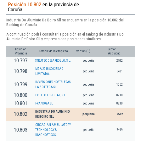
Posición 10.802
en la provincia de
Coruña
Industria Do Aluminio De Boiro Sll se encuentra en la posición 10.802 del
Ranking de Coruña.
A continuación podrá consultar la posición en el ranking de Industria Do
Aluminio De Boiro Sll y empresas con posiciones similares:
Posición
Sector
Nombre de la empresa
Ventas (€)
Provincia
Actividad
10.797
STRUTEC DESARROLLO, S.L.
pequeña
2512
MDA 2018 SOCIEDAD
10.798
pequeña
6421
LIMITADA.
INVERSIONES HOSTELERAS
10.799
pequeña
1052
LA BOTTEGA SL
10.800
COTELO FORESTAL, S.L.
pequeña
0210
10.801
FRANOGA SL
pequeña
8210
INDUSTRIA DO ALUMINIO
10.802
pequeña
2512
DE BOIRO SLL
CIRCADIAN AMBULATORY
10.803
TECHNOLOGY &
pequeña
7499
DIAGNOSTICS SL.