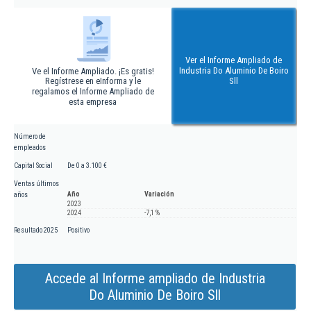
Ver el Informe Ampliado de
Industria Do Aluminio De Boiro
Ve el Informe Ampliado. ¡Es gratis!
Regístrese en eInforma y le
Sll
regalamos el Informe Ampliado de
esta empresa
Número de
empleados
Capital Social
De 0 a 3.100 €
Ventas últimos
Año
Variación
años
2023
2024
-7,1 %
Resultado 2025
Positivo
Accede al Informe ampliado de Industria
Do Aluminio De Boiro Sll