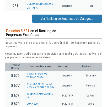
UNIQUA FRUIT SOCIEDAD
231
corporativa
4631
LIMITADA.
Ver Ranking de Empresas de Zaragoza
Posición 8.631
en el Ranking de
Empresas Españolas
Industrias Marjo Sl se encuentra en la posición 8.631 del Ranking Nacional de
Empresas.
A continuación podrá consultar la posición en el ranking de Industrias Marjo Sl
y empresas con posiciones similares:
Posición
Nombre de la empresa
Ventas (€)
Provincia
Nacional
MEDIOS Y SERVICIOS
8.626
corporativa
Barcelona
TELEMATICOS SA
DIFUSORA DE ARTICULOS
8.627
corporativa
Valencia
MECANICOS ESPECIALES SA
BODEGAS CAMPOAMENO
8.628
34.527.847
La Rioja
SA.
8.629
GUAW SLU
34.527.053
Madrid