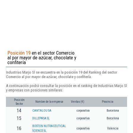
Posición 19
en el sector Comercio
al por mayor de azúcar, chocolate y
confitería
Industrias Marjo Sl se encuentra en la posición 19 del Ranking del sector
Comercio al por mayor de azúcar, chocolate y confitería.
A continuación podrá consultar la posición en el ranking de Industrias Marjo Sl
y empresas con posiciones similares:
Posición
Nombre de la empresa
Ventas (€)
Provincia
Sector
14
CANTALOU SA
corporativa
Barcelona
15
DILLEPASA SL
corporativa
Barcelona
BOSTON NUTRACEUTICAL
16
corporativa
Valencia
SCIENCE SL.