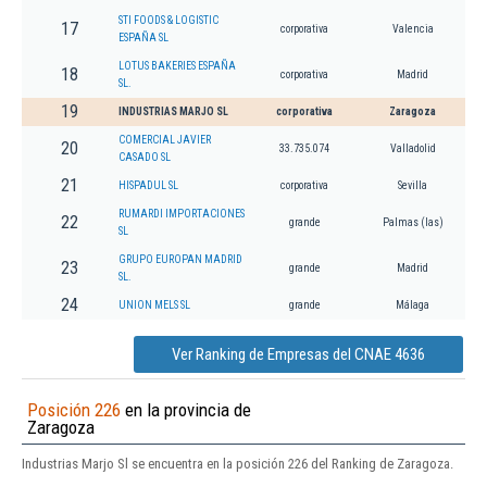
STI FOODS & LOGISTIC
17
corporativa
Valencia
ESPAÑA SL
LOTUS BAKERIES ESPAÑA
18
corporativa
Madrid
SL.
19
INDUSTRIAS MARJO SL
corporativa
Zaragoza
COMERCIAL JAVIER
20
33.735.074
Valladolid
CASADO SL
21
HISPADUL SL
corporativa
Sevilla
RUMARDI IMPORTACIONES
22
grande
Palmas (las)
SL
GRUPO EUROPAN MADRID
23
grande
Madrid
SL.
24
UNION MELS SL
grande
Málaga
Ver Ranking de Empresas del CNAE 4636
Posición 226
en la provincia de
Zaragoza
Industrias Marjo Sl se encuentra en la posición 226 del Ranking de Zaragoza.