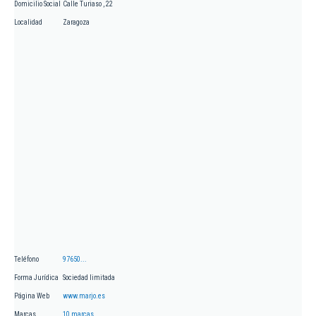
Domicilio Social
Calle Turiaso , 22
Localidad
Zaragoza
Teléfono
97650...
Forma Jurídica
Sociedad limitada
Página Web
www.marjo.es
Marcas
10 marcas