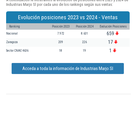
Industrias Marjo Sl por cada uno de los rankings según sus ventas:
Evolución posiciones 2023 vs 2024 - Ventas
Ranking
Posición 2023
Posición 2024
Evolución Posiciones
659
Nacional
7.972
8.631
17
Zaragoza
209
226
1
Sector CNAE 4636
18
19
Acceda a toda la información de Industrias Marjo Sl