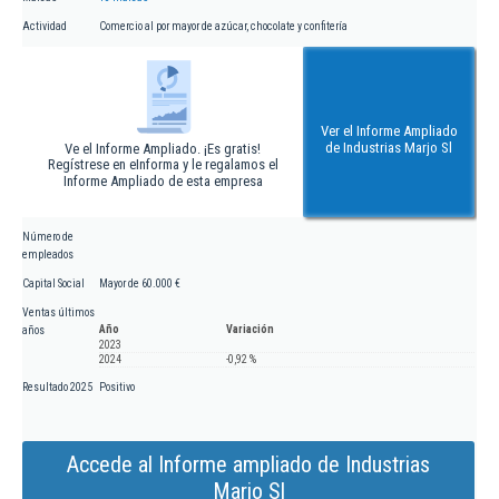
Actividad
Comercio al por mayor de azúcar, chocolate y confitería
Ver el Informe Ampliado
de Industrias Marjo Sl
Ve el Informe Ampliado. ¡Es gratis!
Regístrese en eInforma y le regalamos el
Informe Ampliado de esta empresa
Número de
empleados
Capital Social
Mayor de 60.000 €
Ventas últimos
Año
Variación
años
2023
2024
-0,92 %
Resultado 2025
Positivo
Accede al Informe ampliado de Industrias
Marjo Sl