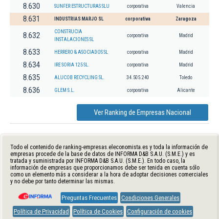
8.630
SUNFER ESTRUCTURAS SLU
corporativa
Valencia
8.631
INDUSTRIAS MARJO SL
corporativa
Zaragoza
CONSTRUCIA
8.632
corporativa
Madrid
INSTALACIONES SL
8.633
HERRERO & ASOCIADOS SL
corporativa
Madrid
8.634
IRE SORIA 125 SL.
corporativa
Madrid
8.635
ALUCOB RECYCLING SL.
34.505.240
Toledo
8.636
GLEM S.L.
corporativa
Alicante
Ver Ranking de Empresas Nacional
Todo el contenido de ranking-empresas.eleconomista.es y toda la información de
empresas procede de la base de datos de INFORMA D&B S.A.U. (S.M.E.) y es
tratada y suministrada por INFORMA D&B S.A.U. (S.M.E.). En todo caso, la
información de empresas que proporcionamos debe ser tenida en cuenta sólo
como un elemento más a considerar a la hora de adoptar decisiones comerciales
y no debe por tanto determinar las mismas.
Preguntas Frecuentes
Condiciones Generales
Política de Privacidad
Política de Cookies
Configuración de cookies