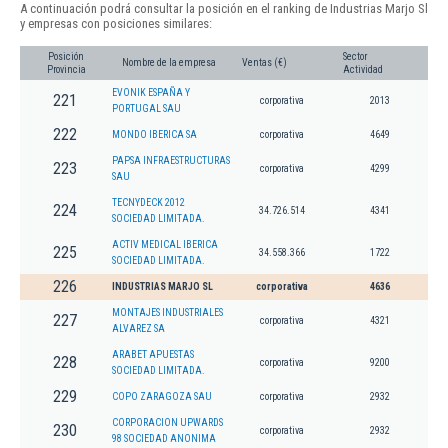
A continuación podrá consultar la posición en el ranking de Industrias Marjo Sl
y empresas con posiciones similares:
Posición
Sector
Nombre de la empresa
Ventas (€)
Provincia
Actividad
EVONIK ESPAÑA Y
221
corporativa
2013
PORTUGAL SAU
222
MONDO IBERICA SA
corporativa
4649
PAPSA INFRAESTRUCTURAS
223
corporativa
4299
SAU
TECNYDECK 2012
224
34.726.514
4341
SOCIEDAD LIMITADA.
ACTIV MEDICAL IBERICA
225
34.558.366
1722
SOCIEDAD LIMITADA.
226
INDUSTRIAS MARJO SL
corporativa
4636
MONTAJES INDUSTRIALES
227
corporativa
4321
ALVAREZ SA
ARABET APUESTAS
228
corporativa
9200
SOCIEDAD LIMITADA.
229
COPO ZARAGOZA SAU
corporativa
2932
CORPORACION UPWARDS
230
corporativa
2932
98 SOCIEDAD ANONIMA