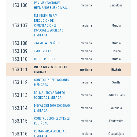
PAVIMENTACIONES
153.106
mediana
Barcelona
HERMANOS BUENO MA SL
FST INGENIERIA Y
EJECUCION DE
153.107
CIMENTACIONES
mediana
Murcia
ESPECIALES SOCIEDAD
LIMITADA.
153.108
ZAFRILLA DISEÑO SL.
mediana
Murcia
153.109
TRULL YLLA SL.
mediana
Gerona
153.110
BKF IBERICO, S.L.
mediana
Murcia
INES Y NIEVES SOCIEDAD
153.111
mediana
Bizkaia
LIMITADA
CONTROL Y PERITACIONES
153.112
mediana
Sevilla
MEDICAS SL
ROLNAUTIC VARADERO
153.113
mediana
Palmas (las)
SOCIEDAD LIMITADA.
DISVALDIET 2010 SOCIEDAD
153.114
mediana
Valencia
LIMITADA.
CONSTRUCCIONES ESTEVEZ
153.115
mediana
Pontevedra
RODIÑO SL
ROMANPIREA SOCIEDAD
153.116
mediana
Guadalajara
LIMITADA.