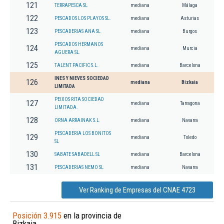
121
TERRAPESCA SL
mediana
Málaga
122
PESCADOS LOS PLAYOS SL.
mediana
Asturias
123
PESCADERIAS ANA SL
mediana
Burgos
PESCADOS HERMANOS
124
mediana
Murcia
AGUERA SL.
125
TALENT PACIFIC S.L.
mediana
Barcelona
INES Y NIEVES SOCIEDAD
126
mediana
Bizkaia
LIMITADA
PEIXOS RITA SOCIEDAD
127
mediana
Tarragona
LIMITADA.
128
ORNA ARRAINAK S.L.
mediana
Navarra
PESCADERIA LOS BONITOS
129
mediana
Toledo
SL
130
SABATE SABADELL SL
mediana
Barcelona
131
PESCADERIAS NEMO SL
mediana
Navarra
Ver Ranking de Empresas del CNAE 4723
Posición 3.915
en la provincia de
Bizkaia