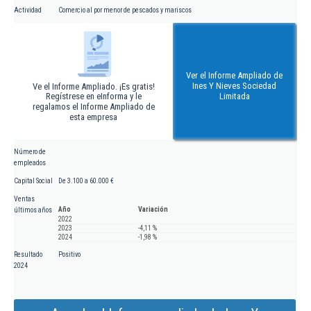
Actividad
Comercio al por menor de pescados y mariscos
Ver el Informe Ampliado de
Ines Y Nieves Sociedad
Ve el Informe Ampliado. ¡Es gratis!
Regístrese en eInforma y le
Limitada
regalamos el Informe Ampliado de
esta empresa
Número de
empleados
Capital Social
De 3.100 a 60.000 €
Ventas
Año
Variación
últimos años
2022
2023
-4,11 %
2024
-1,98 %
Resultado
Positivo
2024