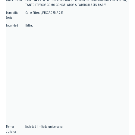
Objeto Social
COMPRA Y VENTA Y DISTRIBUCION DE TODOS LOS PRODUCTOS DE PESCADERIA,
TANTO FRESCOS COMO CONGELADOS A PARTICULARES, BARES.
Domicilio
Calle Ribera , PESCADERIA 249
Social
Localidad
Bilbao
Forma
Sociedad limitada unipersonal
Jurídica