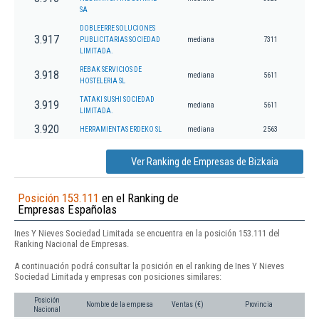
SA
DOBLEERRE SOLUCIONES
3.917
PUBLICITARIAS SOCIEDAD
mediana
7311
LIMITADA.
REBAK SERVICIOS DE
3.918
mediana
5611
HOSTELERIA SL
TATAKI SUSHI SOCIEDAD
3.919
mediana
5611
LIMITADA.
3.920
HERRAMIENTAS ERDEKO SL
mediana
2563
Ver Ranking de Empresas de Bizkaia
Posición 153.111
en el Ranking de
Empresas Españolas
Ines Y Nieves Sociedad Limitada se encuentra en la posición 153.111 del
Ranking Nacional de Empresas.
A continuación podrá consultar la posición en el ranking de Ines Y Nieves
Sociedad Limitada y empresas con posiciones similares:
Posición
Nombre de la empresa
Ventas (€)
Provincia
Nacional