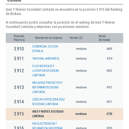
Ines Y Nieves Sociedad Limitada se encuentra en la posición 3.915 del Ranking
de Bizkaia.
A continuación podrá consultar la posición en el ranking de Ines Y Nieves
Sociedad Limitada y empresas con posiciones similares:
Posición
Sector
Nombre de la empresa
Ventas (€)
Provincia
Actividad
COMERCIAL GOZOKI
3.910
mediana
4639
ETXEA SL
3.911
TAHONA JARDINES SL
mediana
4724
FLOX MONTAJE Y
3.912
LOGISTICA SOCIEDAD
mediana
4332
LIMITADA.
PAU & ROD PROYECTOS Y
3.913
REFORMAS SOCIEDAD
mediana
4101
LIMITADA.
LERZURI HOSTELERIA 2022
3.914
mediana
5611
SOCIEDAD LIMITADA.
INES Y NIEVES SOCIEDAD
3.915
mediana
4723
LIMITADA
ENI ELECTRONICA Y
3.916
NEUMATICA INDUSTRIAL
mediana
3320