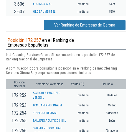
3.606
ECOINOX 92 SL
mediana
4399
3.607
GLOBAL MERIT SL
mediana
5510
Ver Ranking de Empresas de Gerona
Posición 172.257
en el Ranking de
Empresas Españolas
Inet Cleaning Services Girona Sl. se encuentra en la posición 172.257 del
Ranking Nacional de Empresas.
A continuación podrá consultar la posición en el ranking de Inet Cleaning
Services Girona Sl. y empresas con posiciones similares:
Posición
Nombre de la empresa
Ventas (€)
Provincia
Nacional
AGRICOLA PESQUERO
172.252
mediana
Badajoz
VERDE SL
172.253
TCM JAFER PISCINAS SL.
mediana
Madrid
172.254
2THELOO IBERIA SL.
mediana
Barcelona
172.255
TALLERES ACUSTICOS IR SL
mediana
León
OSO FUERTE SOCIEDAD
172.256
mediana
Tarragona