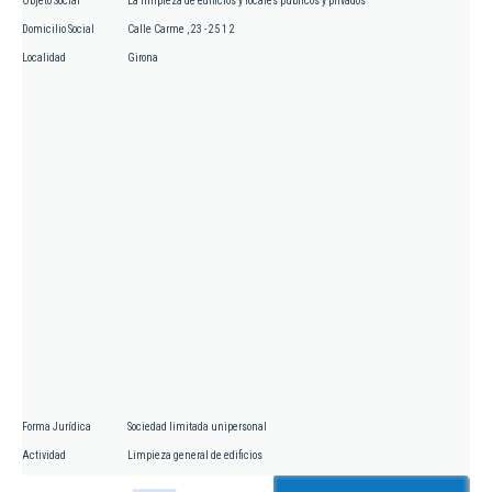
Objeto Social
La limpieza de edificios y locales públicos y privados
Domicilio Social
Calle Carme , 23 - 25 1 2
Localidad
Girona
Forma Jurídica
Sociedad limitada unipersonal
Actividad
Limpieza general de edificios