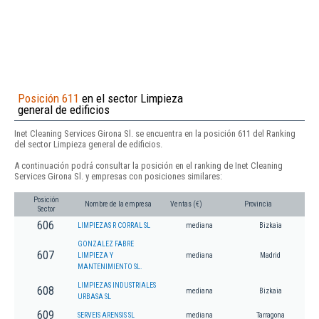
Posición 611
en el sector Limpieza
general de edificios
Inet Cleaning Services Girona Sl. se encuentra en la posición 611 del Ranking
del sector Limpieza general de edificios.
A continuación podrá consultar la posición en el ranking de Inet Cleaning
Services Girona Sl. y empresas con posiciones similares:
Posición
Nombre de la empresa
Ventas (€)
Provincia
Sector
606
LIMPIEZAS R CORRAL SL
mediana
Bizkaia
GONZALEZ FABRE
607
LIMPIEZA Y
mediana
Madrid
MANTENIMIENTO SL.
LIMPIEZAS INDUSTRIALES
608
mediana
Bizkaia
URBASA SL
609
SERVEIS ARENSIS SL
mediana
Tarragona