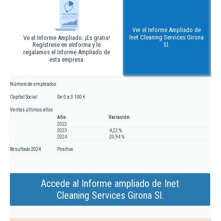
Ver el Informe Ampliado de
Inet Cleaning Services Girona
Ve el Informe Ampliado. ¡Es gratis!
Regístrese en eInforma y le
Sl.
regalamos el Informe Ampliado de
esta empresa
Número de empleados
Capital Social
De 0 a 3.100 €
Ventas últimos años
Año
Variación
2022
2023
-4,22 %
2024
-20,94 %
Resultado 2024
Positivo
Accede al Informe ampliado de Inet
Cleaning Services Girona Sl.