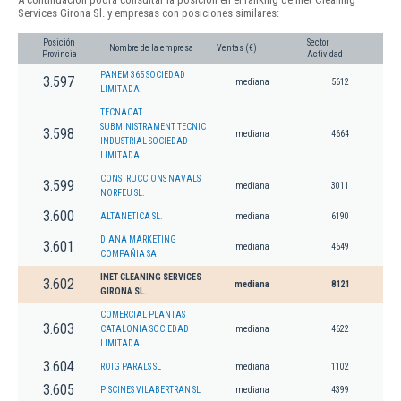
Services Girona Sl. y empresas con posiciones similares:
Posición
Sector
Nombre de la empresa
Ventas (€)
Provincia
Actividad
PANEM 365 SOCIEDAD
3.597
mediana
5612
LIMITADA.
TECNACAT
SUBMINISTRAMENT TECNIC
3.598
mediana
4664
INDUSTRIAL SOCIEDAD
LIMITADA.
CONSTRUCCIONS NAVALS
3.599
mediana
3011
NORFEU SL.
3.600
ALTANETICA SL.
mediana
6190
DIANA MARKETING
3.601
mediana
4649
COMPAÑIA SA
INET CLEANING SERVICES
3.602
mediana
8121
GIRONA SL.
COMERCIAL PLANTAS
3.603
CATALONIA SOCIEDAD
mediana
4622
LIMITADA.
3.604
ROIG PARALS SL
mediana
1102
3.605
PISCINES VILABERTRAN SL
mediana
4399