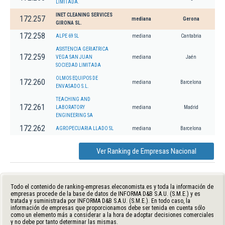
LIMITADA.
INET CLEANING SERVICES
172.257
mediana
Gerona
GIRONA SL.
172.258
ALPE 69 SL
mediana
Cantabria
ASISTENCIA GERIATRICA
172.259
VEGA SAN JUAN
mediana
Jaén
SOCIEDAD LIMITADA
OLMOS EQUIPOS DE
172.260
mediana
Barcelona
ENVASADO S.L.
TEACHING AND
172.261
LABORATORY
mediana
Madrid
ENGINEERING SA
172.262
AGROPECUARIA LLADO SL
mediana
Barcelona
Ver Ranking de Empresas Nacional
Todo el contenido de ranking-empresas.eleconomista.es y toda la información de
empresas procede de la base de datos de INFORMA D&B S.A.U. (S.M.E.) y es
tratada y suministrada por INFORMA D&B S.A.U. (S.M.E.). En todo caso, la
información de empresas que proporcionamos debe ser tenida en cuenta sólo
como un elemento más a considerar a la hora de adoptar decisiones comerciales
y no debe por tanto determinar las mismas.