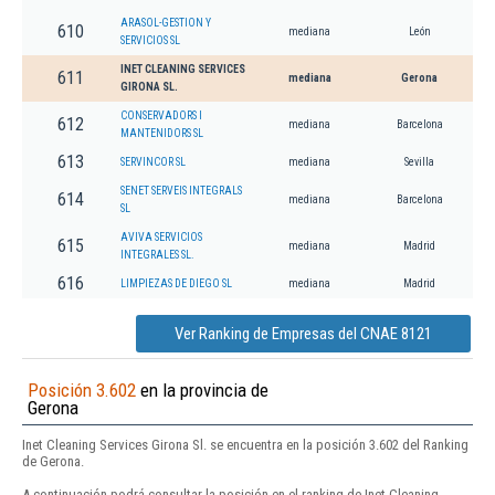
ARASOL-GESTION Y
610
mediana
León
SERVICIOS SL
INET CLEANING SERVICES
611
mediana
Gerona
GIRONA SL.
CONSERVADORS I
612
mediana
Barcelona
MANTENIDORS SL
613
SERVINCOR SL
mediana
Sevilla
SENET SERVEIS INTEGRALS
614
mediana
Barcelona
SL
AVIVA SERVICIOS
615
mediana
Madrid
INTEGRALES SL.
616
LIMPIEZAS DE DIEGO SL
mediana
Madrid
Ver Ranking de Empresas del CNAE 8121
Posición 3.602
en la provincia de
Gerona
Inet Cleaning Services Girona Sl. se encuentra en la posición 3.602 del Ranking
de Gerona.
A continuación podrá consultar la posición en el ranking de Inet Cleaning