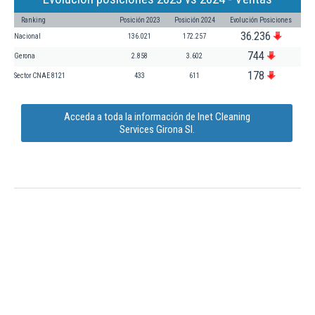
Ranking
Posición 2023
Posición 2024
Evolución Posiciones
36.236
Nacional
136.021
172.257
744
Gerona
2.858
3.602
178
Sector CNAE 8121
433
611
Acceda a toda la información de Inet Cleaning
Services Girona Sl.