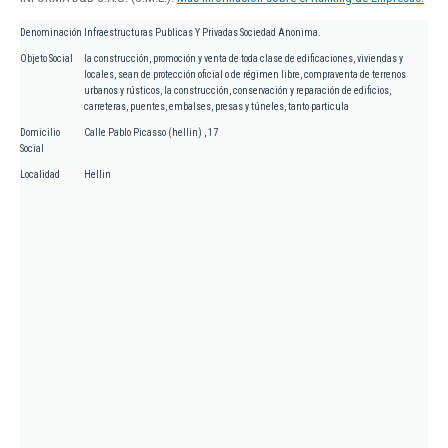
Denominación
Infraestructuras Publicas Y Privadas Sociedad Anonima.
Objeto Social
la construcción, promoción y venta de toda clase de edificaciones, viviendas y
locales, sean de protección oficial o de régimen libre, compraventa de terrenos
urbanos y rústicos, la construcción, conservación y reparación de edificios,
carreteras, puentes, embalses, presas y túneles, tanto particula
Domicilio
Calle Pablo Picasso (hellin) , 17
Social
Localidad
Hellin