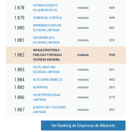
DISTRIBUCIONES FG
1.878
mediana
4639
VILLARROBLEDO SL
1.879
COMERCIAL CUESTA SL
mediana
4649
EMPARRADOS ARTURO
1.880
mediana
4661
SOCIEDAD LIMITADA.
EXPORPREX 2015
1.881
mediana
5210
SOCIEDAD LIMITADA.
INFRAESTRUCTURAS
1.882
PUBLICAS Y PRIVADAS
mediana
4102
SOCIEDAD ANONIMA.
HOTEL AROS 1984
1.883
mediana
5611
SOCIEDAD LIMITADA.
1.884
AUTOCARES CRISBEL SL
mediana
4933
1.885
RICARVIR SL
mediana
2813
HELSETPER SOCIEDAD
1.886
mediana
4774
LIMITADA.
ELEMTEC AB 17 SOCIEDAD
1.887
mediana
4321
LIMITADA.
Ver Ranking de Empresas de Albacete