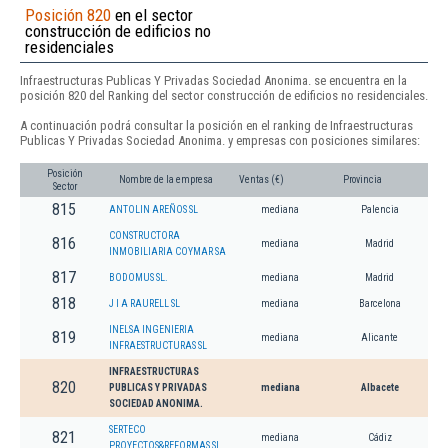
Posición 820
en el sector
construcción de edificios no
residenciales
Infraestructuras Publicas Y Privadas Sociedad Anonima. se encuentra en la
posición 820 del Ranking del sector construcción de edificios no residenciales.
A continuación podrá consultar la posición en el ranking de Infraestructuras
Publicas Y Privadas Sociedad Anonima. y empresas con posiciones similares:
Posición
Nombre de la empresa
Ventas (€)
Provincia
Sector
815
ANTOLIN AREÑOS SL
mediana
Palencia
CONSTRUCTORA
816
mediana
Madrid
INMOBILIARIA COYMAR SA
817
BODOMUS SL.
mediana
Madrid
818
J I A RAURELL SL
mediana
Barcelona
INELSA INGENIERIA
819
mediana
Alicante
INFRAESTRUCTURAS SL
INFRAESTRUCTURAS
820
PUBLICAS Y PRIVADAS
mediana
Albacete
SOCIEDAD ANONIMA.
SERTECO
821
mediana
Cádiz
PROYECTOS&REFORMAS SL.