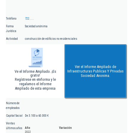
Teléfono
722.....
Forma
Sociedad anónima
Jurídica
Actividad
construcción de edificios no residenciales
Ver el Informe Ampliado de
Infraestructuras Publicas Y Privadas
Ve el Informe Ampliado. ¡Es
gratis!
Sociedad Anonima.
Regístrese en eInforma y le
regalamos el Informe
Ampliado de esta empresa
Número de
empleados
Capital Social
De 3.100 a 60.000 €
Ventas
Año
Variación
últimos años
2022