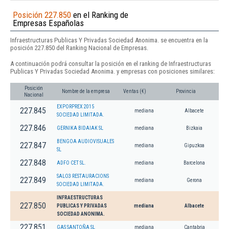
Posición 227.850
en el Ranking de
Empresas Españolas
Infraestructuras Publicas Y Privadas Sociedad Anonima. se encuentra en la
posición 227.850 del Ranking Nacional de Empresas.
A continuación podrá consultar la posición en el ranking de Infraestructuras
Publicas Y Privadas Sociedad Anonima. y empresas con posiciones similares:
Posición
Nombre de la empresa
Ventas (€)
Provincia
Nacional
EXPORPREX 2015
227.845
mediana
Albacete
SOCIEDAD LIMITADA.
227.846
GERNIKA BIDAIAK SL
mediana
Bizkaia
BENGOA AUDIOVISUALES
227.847
mediana
Gipuzkoa
SL
227.848
ADFO CET SL.
mediana
Barcelona
SALO3 RESTAURACIONS
227.849
mediana
Gerona
SOCIEDAD LIMITADA.
INFRAESTRUCTURAS
227.850
PUBLICAS Y PRIVADAS
mediana
Albacete
SOCIEDAD ANONIMA.
227.851
GAS SANTOÑA SL
mediana
Cantabria