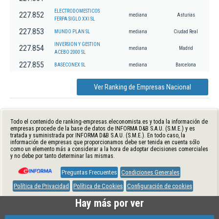
ELECTRODOMESTICOS
227.852
mediana
Asturias
FERPA SIGLO XXI SL
227.853
MUNDO PLAN SL
mediana
Ciudad Real
INVERSION Y GESTION
227.854
mediana
Madrid
ACEBO 2000 SL
227.855
BASECONEX SL
mediana
Barcelona
Ver Ranking de Empresas Nacional
Todo el contenido de ranking-empresas.eleconomista.es y toda la información de
empresas procede de la base de datos de INFORMA D&B S.A.U. (S.M.E.) y es
tratada y suministrada por INFORMA D&B S.A.U. (S.M.E.). En todo caso, la
información de empresas que proporcionamos debe ser tenida en cuenta sólo
como un elemento más a considerar a la hora de adoptar decisiones comerciales
y no debe por tanto determinar las mismas.
Preguntas Frecuentes
Condiciones Generales
Política de Privacidad
Política de Cookies
Configuración de cookies
Hay más por ver