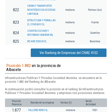
OBRAS Y TRANSPORTES
822
MONTESDEOCA SOCIEDAD
mediana
Palmas (las)
LIMITADA.
ESTRUCTURA Y FERRALLAS
823
mediana
Huelva
EL CONDADO SL.
CONSTRUCCIONES Y
824
mediana
Castellon
REFORMAS CAMARA SRL
825
WE ARE DESIGN SL.
mediana
Barcelona
Ver Ranking de Empresas del CNAE 4102
Posición 1.882
en la provincia de
Albacete
Infraestructuras Publicas Y Privadas Sociedad Anonima. se encuentra en la
posición 1.882 del Ranking de Albacete.
A continuación podrá consultar la posición en el ranking de Infraestructuras
Publicas Y Privadas Sociedad Anonima. y empresas con posiciones similares:
Posición
Sector
Nombre de la empresa
Ventas (€)
Provincia
Actividad
1.877
TALLERES REMO SL
mediana
9531