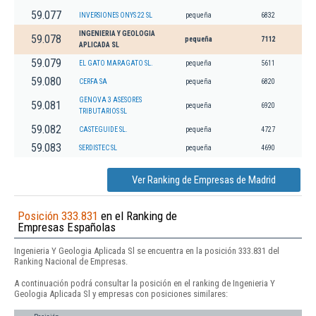
59.077
INVERSIONES ONYS 22 SL
pequeña
6832
INGENIERIA Y GEOLOGIA
59.078
pequeña
7112
APLICADA SL
59.079
EL GATO MARAGATO SL.
pequeña
5611
59.080
CERFA SA
pequeña
6820
GENOVA 3 ASESORES
59.081
pequeña
6920
TRIBUTARIOS SL
59.082
CASTEGUIDE SL.
pequeña
4727
59.083
SERDISTEC SL
pequeña
4690
Ver Ranking de Empresas de Madrid
Posición 333.831
en el Ranking de
Empresas Españolas
Ingenieria Y Geologia Aplicada Sl se encuentra en la posición 333.831 del
Ranking Nacional de Empresas.
A continuación podrá consultar la posición en el ranking de Ingenieria Y
Geologia Aplicada Sl y empresas con posiciones similares: