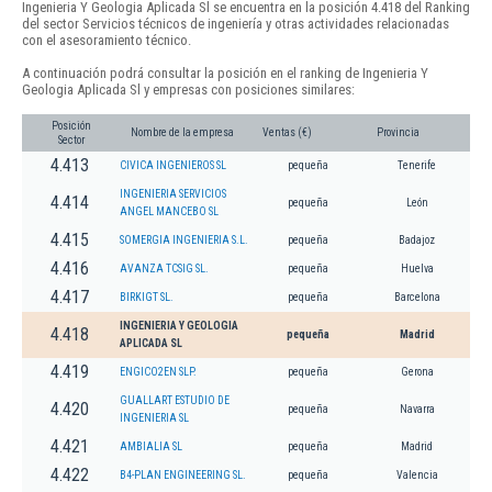
Ingenieria Y Geologia Aplicada Sl se encuentra en la posición 4.418 del Ranking
del sector Servicios técnicos de ingeniería y otras actividades relacionadas
con el asesoramiento técnico.
A continuación podrá consultar la posición en el ranking de Ingenieria Y
Geologia Aplicada Sl y empresas con posiciones similares:
Posición
Nombre de la empresa
Ventas (€)
Provincia
Sector
4.413
CIVICA INGENIEROS SL
pequeña
Tenerife
INGENIERIA SERVICIOS
4.414
pequeña
León
ANGEL MANCEBO SL
4.415
SOMERGIA INGENIERIA S.L.
pequeña
Badajoz
4.416
AVANZA TCSIG SL.
pequeña
Huelva
4.417
BIRKIGT SL.
pequeña
Barcelona
INGENIERIA Y GEOLOGIA
4.418
pequeña
Madrid
APLICADA SL
4.419
ENGICO2EN SLP.
pequeña
Gerona
GUALLART ESTUDIO DE
4.420
pequeña
Navarra
INGENIERIA SL
4.421
AMBIALIA SL
pequeña
Madrid
4.422
B4-PLAN ENGINEERING SL.
pequeña
Valencia