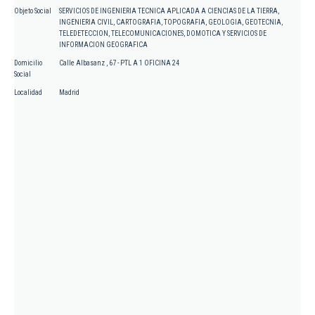
Objeto Social
SERVICIOS DE INGENIERIA TECNICA APLICADA A CIENCIAS DE LA TIERRA,
INGENIERIA CIVIL, CARTOGRAFIA, TOPOGRAFIA, GEOLOGIA, GEOTECNIA,
TELEDETECCION, TELECOMUNICACIONES, DOMOTICA Y SERVICIOS DE
INFORMACION GEOGRAFICA
Domicilio
Calle Albasanz , 67 - PTL A 1 OFICINA 24
Social
Localidad
Madrid