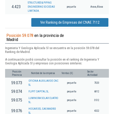
STRUCTURES & PIPING
4.423
ENGINEERING SOCIEDAD
pequeña
Arava,Álava
LIMITADA.
Ver Ranking de Empresas del CNAE 7112
Posición 59.078
en la provincia de
Madrid
Ingenieria Y Geologia Aplicada Sl se encuentra en la posición 59.078 del
Ranking de Madrid.
A continuación podrá consultar la posición en el ranking de Ingenieria Y
Geologia Aplicada Sl y empresas con posiciones similares:
Posición
Sector
Nombre de la empresa
Ventas (€)
Provincia
Actividad
OFICINA AUXILIAR DE CNC
59.073
pequeña
7020
SL
59.074
FLIPIT CAPITAL SL.
pequeña
6812
LUMINORA SOLAR CUATRO
59.075
pequeña
3512
SL.
HOGAR DEL GAS MADRID
59.076
pequeña
4322
SL