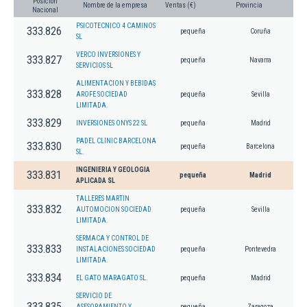
Posición
Nombre de la empresa
Ventas (€)
Provincia
Nacional
PSICOTECNICO 4 CAMINOS
333.826
pequeña
Coruña
SL
VERCO INVERSIONES Y
333.827
pequeña
Navarra
SERVICIOS SL
ALIMENTACION Y BEBIDAS
333.828
AROFE SOCIEDAD
pequeña
Sevilla
LIMITADA.
333.829
INVERSIONES ONYS 22 SL
pequeña
Madrid
PADEL CLINIC BARCELONA
333.830
pequeña
Barcelona
SL.
INGENIERIA Y GEOLOGIA
333.831
pequeña
Madrid
APLICADA SL
TALLERES MARTIN
333.832
AUTOMOCION SOCIEDAD
pequeña
Sevilla
LIMITADA.
SERMACA Y CONTROL DE
333.833
INSTALACIONES SOCIEDAD
pequeña
Pontevedra
LIMITADA.
333.834
EL GATO MARAGATO SL.
pequeña
Madrid
SERVICIO DE
333.835
ASESORAMIENTO Y
pequeña
Zaragoza