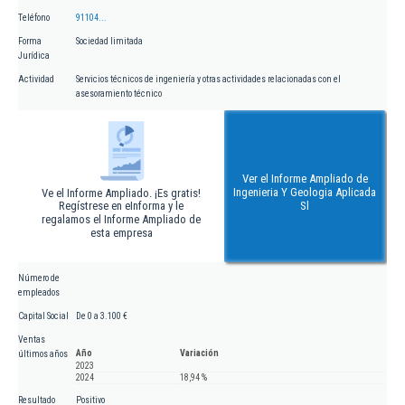
Teléfono
91104...
Forma
Sociedad limitada
Jurídica
Actividad
Servicios técnicos de ingeniería y otras actividades relacionadas con el
asesoramiento técnico
Ver el Informe Ampliado de
Ingenieria Y Geologia Aplicada
Ve el Informe Ampliado. ¡Es gratis!
Regístrese en eInforma y le
Sl
regalamos el Informe Ampliado de
esta empresa
Número de
empleados
Capital Social
De 0 a 3.100 €
Ventas
Año
Variación
últimos años
2023
2024
18,94 %
Resultado
Positivo