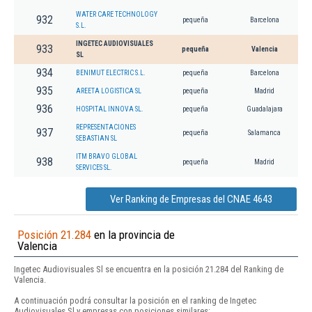
WATER CARE TECHNOLOGY
932
pequeña
Barcelona
S.L.
INGETEC AUDIOVISUALES
933
pequeña
Valencia
SL
934
BENIMUT ELECTRIC S.L.
pequeña
Barcelona
935
AREETA LOGISTICA SL
pequeña
Madrid
936
HOSPITAL INNOVA SL.
pequeña
Guadalajara
REPRESENTACIONES
937
pequeña
Salamanca
SEBASTIAN SL
ITM BRAVO GLOBAL
938
pequeña
Madrid
SERVICES SL.
Ver Ranking de Empresas del CNAE 4643
Posición 21.284
en la provincia de
Valencia
Ingetec Audiovisuales Sl se encuentra en la posición 21.284 del Ranking de
Valencia.
A continuación podrá consultar la posición en el ranking de Ingetec
Audiovisuales Sl y empresas con posiciones similares: