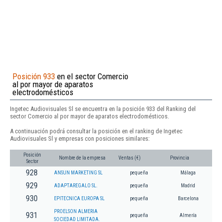
Posición 933
en el sector Comercio
al por mayor de aparatos
electrodomésticos
Ingetec Audiovisuales Sl se encuentra en la posición 933 del Ranking del
sector Comercio al por mayor de aparatos electrodomésticos.
A continuación podrá consultar la posición en el ranking de Ingetec
Audiovisuales Sl y empresas con posiciones similares:
Posición
Nombre de la empresa
Ventas (€)
Provincia
Sector
928
ANSUN MARKETING SL
pequeña
Málaga
929
ADAPTAREGALO SL.
pequeña
Madrid
930
EPITECNICA EUROPA SL
pequeña
Barcelona
PROELSON ALMERIA
931
pequeña
Almería
SOCIEDAD LIMITADA.