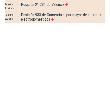
Posición 21.284 de Valencia
Ranking
Provincial
Posición 933 de Comercio al por mayor de aparatos
Ranking
electrodomésticos
Sectorial