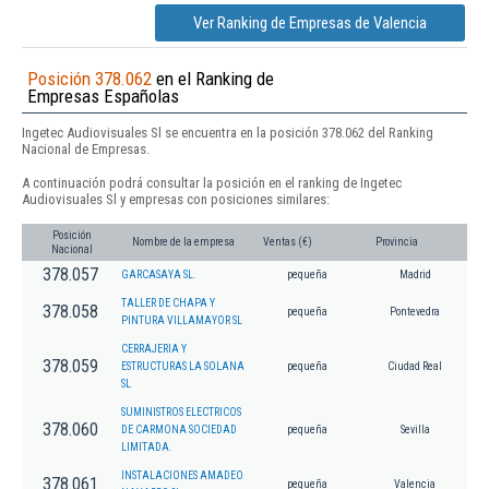
Ver Ranking de Empresas de Valencia
Posición 378.062
en el Ranking de
Empresas Españolas
Ingetec Audiovisuales Sl se encuentra en la posición 378.062 del Ranking
Nacional de Empresas.
A continuación podrá consultar la posición en el ranking de Ingetec
Audiovisuales Sl y empresas con posiciones similares:
Posición
Nombre de la empresa
Ventas (€)
Provincia
Nacional
378.057
GARCASAYA SL.
pequeña
Madrid
TALLER DE CHAPA Y
378.058
pequeña
Pontevedra
PINTURA VILLAMAYOR SL
CERRAJERIA Y
378.059
ESTRUCTURAS LA SOLANA
pequeña
Ciudad Real
SL
SUMINISTROS ELECTRICOS
378.060
DE CARMONA SOCIEDAD
pequeña
Sevilla
LIMITADA.
INSTALACIONES AMADEO
378.061
pequeña
Valencia