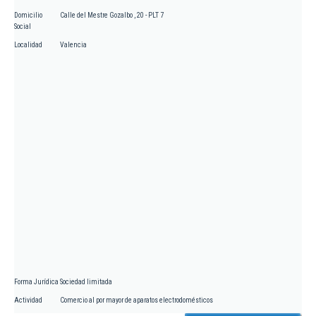
Domicilio
Calle del Mestre Gozalbo , 20 - PLT 7
Social
Localidad
Valencia
Forma Jurídica
Sociedad limitada
Actividad
Comercio al por mayor de aparatos electrodomésticos