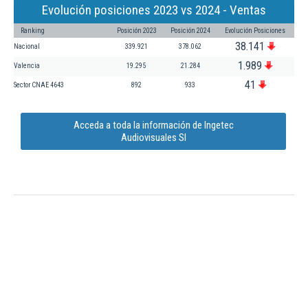
Evolución posiciones 2023 vs 2024 - Ventas
Ranking
Posición 2023
Posición 2024
Evolución Posiciones
38.141
Nacional
339.921
378.062
1.989
Valencia
19.295
21.284
41
Sector CNAE 4643
892
933
Acceda a toda la información de Ingetec
Audiovisuales Sl