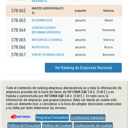
NAVARRO SL
INGETEC AUDIOVISUALES
378.062
pequeña
Valencia
SL
378.063
BICHARRACOS SL
pequeña
Madrid
CONSTRUCCIONES Y
378.064
pequeña
Pontevedra
REFORMAS VIPROXER SL
378.065
ADECOM SOLUCIONES SL.
pequeña
Valencia
378.066
MONTE BUS SL
pequeña
Murcia
378.067
VIMONT DE BADALONA SL
pequeña
Barcelona
Ver Ranking de Empresas Nacional
Todo el contenido de ranking-empresas.eleconomista.es y toda la información de
empresas procede de la base de datos de INFORMA D&B S.A.U. (S.M.E.) y es
tratada y suministrada por INFORMA D&B S.A.U. (S.M.E.). En todo caso, la
información de empresas que proporcionamos debe ser tenida en cuenta sólo
como un elemento más a considerar a la hora de adoptar decisiones comerciales
y no debe por tanto determinar las mismas.
Preguntas Frecuentes
Condiciones Generales
Política de Privacidad
Política de Cookies
Configuración de cookies