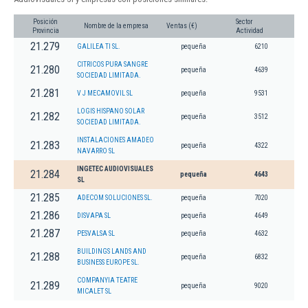
Posición
Sector
Nombre de la empresa
Ventas (€)
Provincia
Actividad
21.279
GALILEA TI SL.
pequeña
6210
CITRICOS PURA SANGRE
21.280
pequeña
4639
SOCIEDAD LIMITADA.
21.281
V J MECAMOVIL SL
pequeña
9531
LOGIS HISPANO SOLAR
21.282
pequeña
3512
SOCIEDAD LIMITADA.
INSTALACIONES AMADEO
21.283
pequeña
4322
NAVARRO SL
INGETEC AUDIOVISUALES
21.284
pequeña
4643
SL
21.285
ADECOM SOLUCIONES SL.
pequeña
7020
21.286
DISVAPA SL
pequeña
4649
21.287
PESVALSA SL
pequeña
4632
BUILDINGS LANDS AND
21.288
pequeña
6832
BUSINESS EUROPE SL.
COMPANYIA TEATRE
21.289
pequeña
9020
MICALET SL