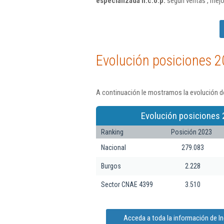
especializada n.c.o.p.
según ventas , mejo
Evolución posiciones 2
A continuación le mostramos la evolución de
Evolución posiciones 
Ranking
Posición 2023
Nacional
279.083
Burgos
2.228
Sector CNAE 4399
3.510
Acceda a toda la información de In