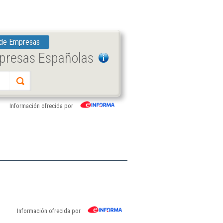
 de Empresas
mpresas Españolas
Información ofrecida por
Información ofrecida por