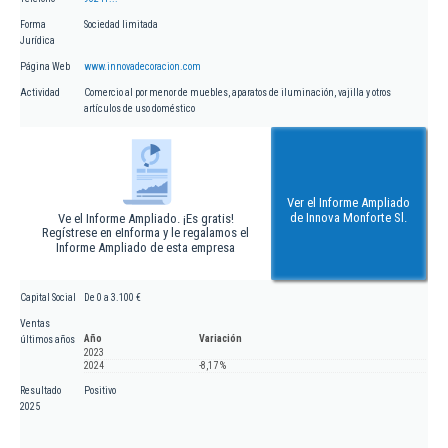
Forma
Sociedad limitada
Jurídica
Página Web
www.innovadecoracion.com
Actividad
Comercio al por menor de muebles, aparatos de iluminación, vajilla y otros
artículos de uso doméstico
Ver el Informe Ampliado
de Innova Monforte Sl.
Ve el Informe Ampliado. ¡Es gratis!
Regístrese en eInforma y le regalamos el
Informe Ampliado de esta empresa
Capital Social
De 0 a 3.100 €
Ventas
Año
Variación
últimos años
2023
2024
-8,17 %
Resultado
Positivo
2025