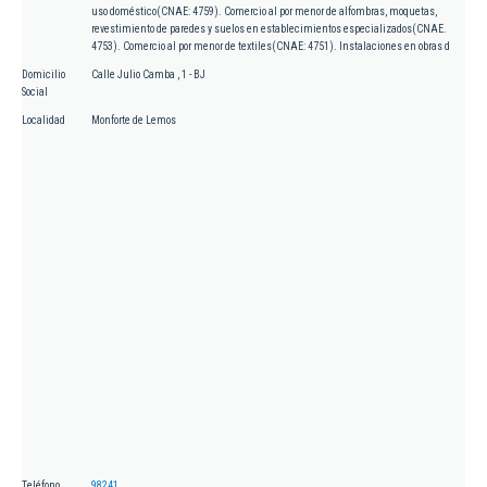
uso doméstico(CNAE: 4759). Comercio al por menor de alfombras, moquetas,
revestimiento de paredes y suelos en establecimientos especializados(CNAE.
4753). Comercio al por menor de textiles(CNAE: 4751). Instalaciones en obras d
Domicilio
Calle Julio Camba , 1 - BJ
Social
Localidad
Monforte de Lemos
Teléfono
98241...