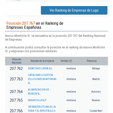
Ver Ranking de Empresas de Lugo
Posición 207.767
en el Ranking de
Empresas Españolas
Innova Monforte Sl. se encuentra en la posición 207.767 del Ranking Nacional
de Empresas.
A continuación podrá consultar la posición en el ranking de Innova Monforte
Sl. y empresas con posiciones similares:
Posición
Nombre de la empresa
Ventas (€)
Provincia
Nacional
207.762
DESATOROS LIDESA SLL
mediana
Málaga
CATALINAS LOGISTICA
207.763
SOLUCIONES ADAPTADAS
mediana
Madrid
SL.
ALIMENTACION DE
207.764
mediana
Asturias
MORCIN SL.
207.765
SADAR HILLS SLP.
mediana
Navarra
INFRAESTRUCTURA DE LA
207.766
FERIA Y EL ESPECTACULO
mediana
Ciudad Real