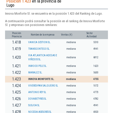
Posición 1.423
en la provincia de
Lugo
Innova Monforte Sl. se encuentra en la posición 1.423 del Ranking de Lugo.
A continuación podrá consultar la posición en el ranking de Innova Monforte
Sl. y empresas con posiciones similares:
Posición
Sector
Nombre de la empresa
Ventas (€)
Provincia
Actividad
1.418
VANICA GESTION SL.
mediana
5510
1.419
TRANSGONTEGO SL.
mediana
4941
VIA ATLANTICA ADEGAS E
1.420
mediana
6812
VIÑEDOS SL.
1.421
INWOOD PELE SL.
mediana
1623
1.422
MARALEZ SL.
mediana
5630
1.423
INNOVA MONFORTE SL.
mediana
4755
1.424
VIVERES-PAN SALGUEIRO SL
mediana
1072
1.425
ANTONIO REY SL
mediana
4773
1.426
DOVABETYRES SL
mediana
4782
1.427
SUSJOA SL
mediana
4941
1.428
NOCEDA ASESORES SL
mediana
6920