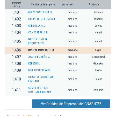
Posición
Nombre de la empresa
Ventas (€)
Provincia
Sector
1.401
DISEÑOS COCIBIZA SL
mediana
Baleares
1.402
GRUPO HB 04 E HIJOS SL.
mediana
Tenerife
1.403
CREEM LLAR SL.
mediana
Gerona
1.404
CONFORT PLUS SL
mediana
Madrid
NIETO Y HERRERA
1.405
mediana
Madrid
ETIQUETAJE SL
1.406
INNOVA MONFORTE SL.
mediana
Lugo
1.407
AGUIRRE DISEÑO SL
mediana
Ciudad Real
1.408
KEFREN SL
mediana
Gipuzkoa
1.409
MUEBLES ROBLAS SL
mediana
Sevilla
GERMOBLES SOCIEDAD
1.410
mediana
Gerona
LIMITADA.
COMPLET OFFICE
1.411
mediana
Valencia
SOCIEDAD LIMITADA.
Ver Ranking de Empresas del CNAE 4755