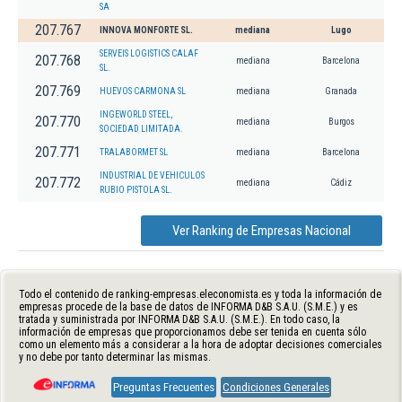
SA
207.767
INNOVA MONFORTE SL.
mediana
Lugo
SERVEIS LOGISTICS CALAF
207.768
mediana
Barcelona
SL.
207.769
HUEVOS CARMONA SL
mediana
Granada
INGEWORLD STEEL,
207.770
mediana
Burgos
SOCIEDAD LIMITADA.
207.771
TRALABORMET SL
mediana
Barcelona
INDUSTRIAL DE VEHICULOS
207.772
mediana
Cádiz
RUBIO PISTOLA SL.
Ver Ranking de Empresas Nacional
Todo el contenido de ranking-empresas.eleconomista.es y toda la información de
empresas procede de la base de datos de INFORMA D&B S.A.U. (S.M.E.) y es
tratada y suministrada por INFORMA D&B S.A.U. (S.M.E.). En todo caso, la
información de empresas que proporcionamos debe ser tenida en cuenta sólo
como un elemento más a considerar a la hora de adoptar decisiones comerciales
y no debe por tanto determinar las mismas.
Preguntas Frecuentes
Condiciones Generales