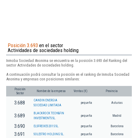
Posición 3.693
en el sector
Actividades de sociedades holding
Inmoba Sociedad Anonima se encuentra en la posición 3.693 del Ranking del
sector Actividades de sociedades holding.
A continuación podrá consultar la posición en el ranking de Inmoba Sociedad
Anonima y empresas con posiciones similares:
Posición
Nombre de la empresa
Ventas (€)
Provincia
Sector
CANDIN ENERGIA
3.688
pequeña
Asturias
SOCIEDAD LIMITADA
BLACKROCK TECH&FIN
3.689
pequeña
Madrid
INVESTMENTS SL.
3.690
ELSFREIXES 2015 SL.
pequeña
Barcelona
3.691
SOLESTRO HOLDING SL.
pequeña
Barcelona