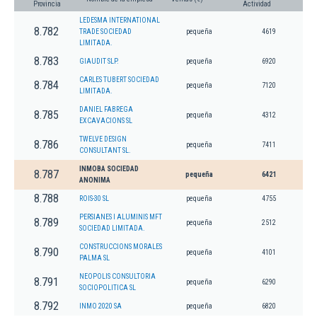
Provincia
Actividad
LEDESMA INTERNATIONAL
8.782
TRADE SOCIEDAD
pequeña
4619
LIMITADA.
8.783
GIAUDIT SLP.
pequeña
6920
CARLES TUBERT SOCIEDAD
8.784
pequeña
7120
LIMITADA.
DANIEL FABREGA
8.785
pequeña
4312
EXCAVACIONS SL
TWELVE DESIGN
8.786
pequeña
7411
CONSULTANT SL.
INMOBA SOCIEDAD
8.787
pequeña
6421
ANONIMA
8.788
ROIS-30 SL
pequeña
4755
PERSIANES I ALUMINIS MFT
8.789
pequeña
2512
SOCIEDAD LIMITADA.
CONSTRUCCIONS MORALES
8.790
pequeña
4101
PALMA SL
NEOPOLIS CONSULTORIA
8.791
pequeña
6290
SOCIOPOLITICA SL
8.792
INMO 2020 SA
pequeña
6820