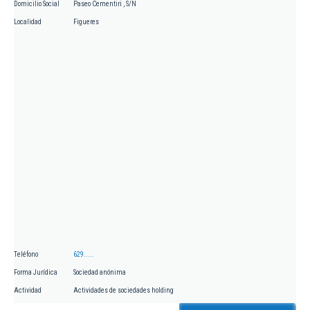
Domicilio Social
Paseo Cementiri , S/N
Localidad
Figueres
Teléfono
629.....
Forma Jurídica
Sociedad anónima
Actividad
Actividades de sociedades holding