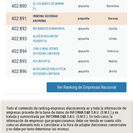
EL COLMADO DE SARRIA
402.890
pequeña
Barcelona
S.L.
INMOBA SOCIEDAD
402.891
pequeña
Gerona
ANONIMA
402.892
RECAMBIOS DISMAFAR SL
pequeña
Coruña
ALERTA SEGURETAT
402.893
pequeña
Lérida
PONENT SL
CYBLO REAL ESTATE
402.894
pequeña
Valencia
SOCIEDAD LIMITADA.
402.895
BOCAPOPI SL.
pequeña
Madrid
AUXILIAR DE BIBLIOTECA
402.896
pequeña
Sevilla
SOCIEDAD LIMITADA.
Ver Ranking de Empresas Nacional
Todo el contenido de ranking-empresas.eleconomista.es y toda la información de
empresas procede de la base de datos de INFORMA D&B S.A.U. (S.M.E.) y es
tratada y suministrada por INFORMA D&B S.A.U. (S.M.E.). En todo caso, la
información de empresas que proporcionamos debe ser tenida en cuenta sólo
como un elemento más a considerar a la hora de adoptar decisiones comerciales
y no debe por tanto determinar las mismas.