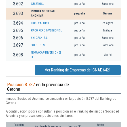
3.692
GESERDI SL
pequeña
Barcelona
INMOBA SOCIEDAD
3.693
pequeña
Gerona
ANONIMA
3.694
EBRO VALOR SL
pequeña
Zaragoza
3.695
PACO PEPE INVERSION SL
pequeña
Málaga
3.696
XXI CASHI S.L.
pequeña
Barcelona
3.697
SOLOHOL SL
pequeña
Barcelona
NOMACAP INVERSIONES
3.698
pequeña
Madrid
SL.
Ver Ranking de Empresas del CNAE 6421
Posición 8.787
en la provincia de
Gerona
Inmoba Sociedad Anonima se encuentra en la posición 8.787 del Ranking de
Gerona.
A continuación podrá consultar la posición en el ranking de Inmoba Sociedad
Anonima y empresas con posiciones similares:
Posición
Sector
Nombre de la empresa
Ventas (€)