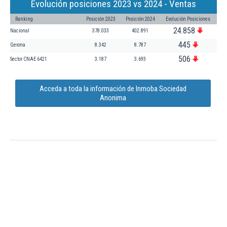
Evolución posiciones 2023 vs 2024 - Ventas
Ranking
Posición 2023
Posición 2024
Evolución Posiciones
24.858
Nacional
378.033
402.891
445
Gerona
8.342
8.787
506
Sector CNAE 6421
3.187
3.693
Acceda a toda la información de Inmoba Sociedad
Anonima