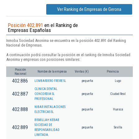
Ver Ranking de Empresas de Gerona
Posición 402.891
en el Ranking de
Empresas Españolas
Inmoba Sociedad Anonima se encuentra en la posición 402.891 del Ranking
Nacional de Empresas.
A continuación podrá consultar la posición en el ranking de Inmoba Sociedad
Anonima y empresas con posiciones similares:
Posición
Nombre de la empresa
Ventas (€)
Provincia
Nacional
402.886
LOMBARDERO FREIRE SL
pequeña
Lugo
CLINICA DENTAL
402.887
CONCORDIA SL
pequeña
Ciudad Real
PROFESIONAL
NIBAR INSTALACIONES
402.888
pequeña
Huesca
ELECTRICAS SL
BISMILLAH KEBAB
SOCIEDAD DE
402.889
pequeña
Sevilla
RESPONSABILIDAD
LIMITADA.