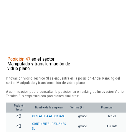
Posición 47
en el sector
Manipulado y transformación de
vidrio plano
Innovacion Vidrio Tecnico Sl se encuentra en la posición 47 del Ranking del
sector Manipulado y transformación de vidrio plano.
A continuación podrá consultar la posición en el ranking de Innovacion Vidrio
Tecnico Sl y empresas con posiciones similares:
Posición
Nombre de la empresa
Ventas (€)
Provincia
Sector
42
CRISTALERIA ALCORISA SL
grande
Teruel
CONTINENTAL PERSIANAS
43
grande
Alicante
SL