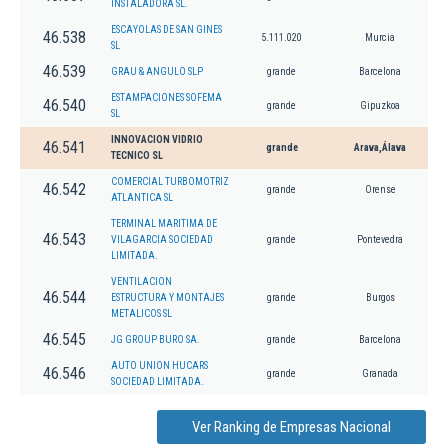
INSTALADORA SL.
ESCAYOLAS DE SAN GINES
46.538
5.111.020
Murcia
SL
46.539
GRAU & ANGULO SLP
grande
Barcelona
ESTAMPACIONES SOFEMA
46.540
grande
Gipuzkoa
SL
INNOVACION VIDRIO
46.541
grande
Arava,Álava
TECNICO SL
COMERCIAL TURBOMOTRIZ
46.542
grande
Orense
ATLANTICA SL
TERMINAL MARITIMA DE
46.543
VILAGARCIA SOCIEDAD
grande
Pontevedra
LIMITADA.
VENTILACION
46.544
ESTRUCTURA Y MONTAJES
grande
Burgos
METALICOS SL
46.545
JG GROUP BURO SA.
grande
Barcelona
AUTO UNION HUCARS
46.546
grande
Granada
SOCIEDAD LIMITADA.
Ver Ranking de Empresas Nacional