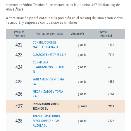
Innovacion Vidrio Tecnico Sl se encuentra en la posición 427 del Ranking de
Arava,Álava.
A continuación podrá consultar la posición en el ranking de Innovacion Vidrio
Tecnico Sl y empresas con posiciones similares:
Posición
Sector
Nombre de la empresa
Ventas (€)
Provincia
Actividad
CONSTRUCCIONES
422
grande
4101
MAJUELO GARAY SL
423
GUASCOR ENERGY R&D, S.A.
grande
7112
CONFITERIA
424
BLANCANIEVES TEJEDOR
grande
4636
SL
SANEAMIENTOS VITORIA
425
grande
4683
SA
MECANIZADOS VITORIA
426
grande
2553
S.A.
INNOVACION VIDRIO
427
grande
2312
TECNICO SL
TRANSFORMACIONES
428
ELECTROMECANICAS
grande
2822
ALZOLA SL