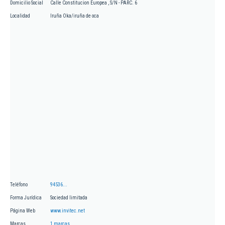
Domicilio Social
Calle Constitucion Europea , S/N - PARC. 6
Localidad
Iruña Oka/iruña de oca
Teléfono
94536...
Forma Jurídica
Sociedad limitada
Página Web
www.invitec.net
Marcas
1 marcas