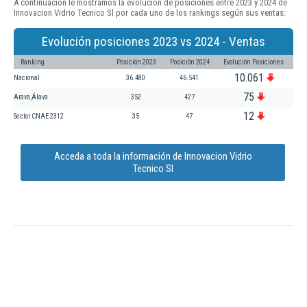
A continuación le mostramos la evolución de posiciones entre 2023 y 2024 de
Innovacion Vidrio Tecnico Sl por cada uno de los rankings según sus ventas:
Evolución posiciones 2023 vs 2024 - Ventas
Ranking
Posición 2023
Posición 2024
Evolución Posiciones
10.061
Nacional
36.480
46.541
75
Arava,Álava
352
427
12
Sector CNAE 2312
35
47
Acceda a toda la información de Innovacion Vidrio
Tecnico Sl