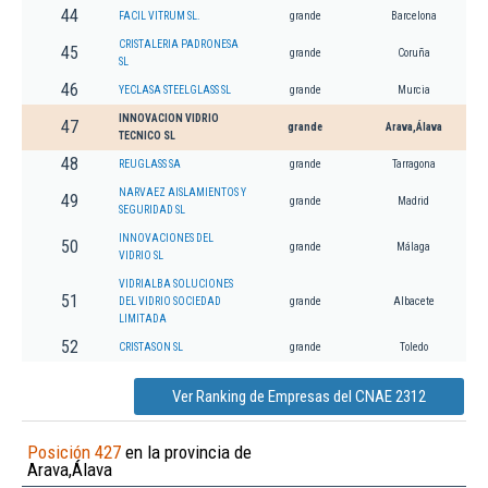
44
FACIL VITRUM SL.
grande
Barcelona
CRISTALERIA PADRONESA
45
grande
Coruña
SL
46
YECLASA STEELGLASS SL
grande
Murcia
INNOVACION VIDRIO
47
grande
Arava,Álava
TECNICO SL
48
REUGLASS SA
grande
Tarragona
NARVAEZ AISLAMIENTOS Y
49
grande
Madrid
SEGURIDAD SL
INNOVACIONES DEL
50
grande
Málaga
VIDRIO SL
VIDRIALBA SOLUCIONES
51
DEL VIDRIO SOCIEDAD
grande
Albacete
LIMITADA
52
CRISTASON SL
grande
Toledo
Ver Ranking de Empresas del CNAE 2312
Posición 427
en la provincia de
Arava,Álava