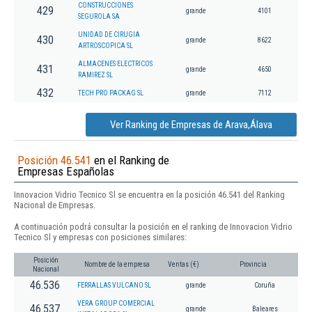
CONSTRUCCIONES
429
grande
4101
SEGUROLA SA
UNIDAD DE CIRUGIA
430
grande
8622
ARTROSCOPICA SL
ALMACENES ELECTRICOS
431
grande
4650
RAMIREZ SL
432
TECH PRO PACKAG SL
grande
7112
Ver Ranking de Empresas de Arava,Álava
Posición 46.541
en el Ranking de
Empresas Españolas
Innovacion Vidrio Tecnico Sl se encuentra en la posición 46.541 del Ranking
Nacional de Empresas.
A continuación podrá consultar la posición en el ranking de Innovacion Vidrio
Tecnico Sl y empresas con posiciones similares:
Posición
Nombre de la empresa
Ventas (€)
Provincia
Nacional
46.536
FERRALLAS VULCANO SL
grande
Coruña
VERA GROUP COMERCIAL
46.537
grande
Baleares