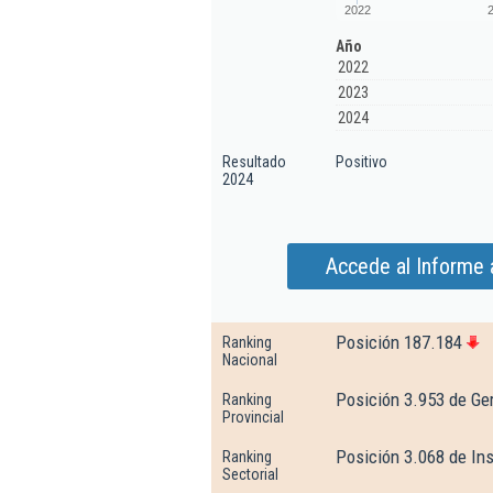
2022
Año
2022
2023
2024
Resultado
Positivo
2024
Accede al Informe a
Posición 187.184
Ranking
Nacional
Posición 3.953 de Ge
Ranking
Provincial
Posición 3.068 de Ins
Ranking
Sectorial