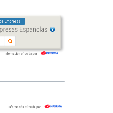
 de Empresas
mpresas Españolas
Información ofrecida por
Información ofrecida por