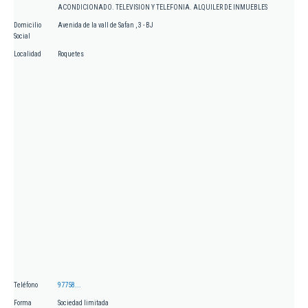
ACONDICIONADO. TELEVISION Y TELEFONIA. ALQUILER DE INMUEBLES
Domicilio
Avenida de la vall de Safan , 3 - BJ
Social
Localidad
Roquetes
Teléfono
97758...
Forma
Sociedad limitada