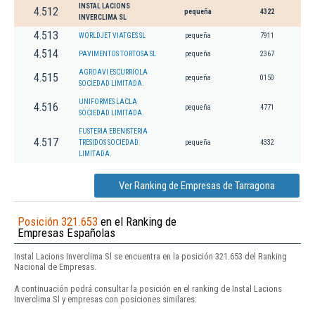
INSTAL LACIONS
4.512
pequeña
4322
INVERCLIMA SL
4.513
WORLDJET VIATGES SL
pequeña
7911
4.514
PAVIMENTOS TORTOSA SL
pequeña
2367
AGROAVI ESCURRIOLA
4.515
pequeña
0150
SOCIEDAD LIMITADA.
UNIFORMES LACLA
4.516
pequeña
4771
SOCIEDAD LIMITADA.
FUSTERIA EBENISTERIA
4.517
TRESIDOS SOCIEDAD
pequeña
4332
LIMITADA.
Ver Ranking de Empresas de Tarragona
Posición 321.653
en el Ranking de
Empresas Españolas
Instal Lacions Inverclima Sl se encuentra en la posición 321.653 del Ranking
Nacional de Empresas.
A continuación podrá consultar la posición en el ranking de Instal Lacions
Inverclima Sl y empresas con posiciones similares: