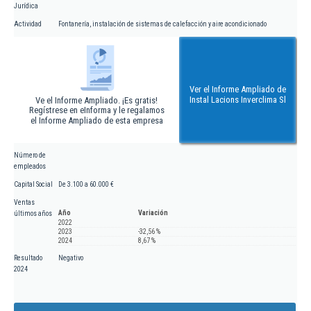
Jurídica
Actividad
Fontanería, instalación de sistemas de calefacción y aire acondicionado
Ver el Informe Ampliado de
Instal Lacions Inverclima Sl
Ve el Informe Ampliado. ¡Es gratis!
Regístrese en eInforma y le regalamos
el Informe Ampliado de esta empresa
Número de
empleados
Capital Social
De 3.100 a 60.000 €
Ventas
Año
Variación
últimos años
2022
2023
-32,56 %
2024
8,67 %
Resultado
Negativo
2024