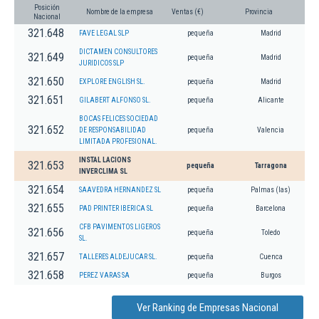
Posición
Nombre de la empresa
Ventas (€)
Provincia
Nacional
321.648
FAVE LEGAL SLP
pequeña
Madrid
DICTAMEN CONSULTORES
321.649
pequeña
Madrid
JURIDICOS SLP
321.650
EXPLORE ENGLISH SL.
pequeña
Madrid
321.651
GILABERT ALFONSO SL.
pequeña
Alicante
BOCAS FELICES SOCIEDAD
321.652
DE RESPONSABILIDAD
pequeña
Valencia
LIMITADA PROFESIONAL.
INSTAL LACIONS
321.653
pequeña
Tarragona
INVERCLIMA SL
321.654
SAAVEDRA HERNANDEZ SL
pequeña
Palmas (las)
321.655
PAD PRINTER IBERICA SL
pequeña
Barcelona
CFB PAVIMENTOS LIGEROS
321.656
pequeña
Toledo
SL.
321.657
TALLERES ALDEJUCAR SL.
pequeña
Cuenca
321.658
PEREZ VARAS SA
pequeña
Burgos
Ver Ranking de Empresas Nacional