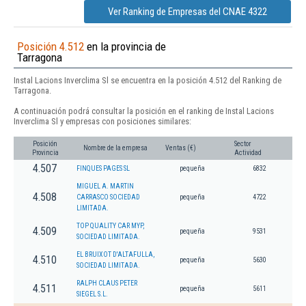
Ver Ranking de Empresas del CNAE 4322
Posición 4.512
en la provincia de
Tarragona
Instal Lacions Inverclima Sl se encuentra en la posición 4.512 del Ranking de
Tarragona.
A continuación podrá consultar la posición en el ranking de Instal Lacions
Inverclima Sl y empresas con posiciones similares:
Posición
Sector
Nombre de la empresa
Ventas (€)
Provincia
Actividad
4.507
FINQUES PAGES SL
pequeña
6832
MIGUEL A. MARTIN
4.508
CARRASCO SOCIEDAD
pequeña
4722
LIMITADA.
TOP QUALITY CAR MYP,
4.509
pequeña
9531
SOCIEDAD LIMITADA.
EL BRUIXOT D'ALTAFULLA,
4.510
pequeña
5630
SOCIEDAD LIMITADA.
RALPH CLAUS PETER
4.511
pequeña
5611
SIEGEL S.L.