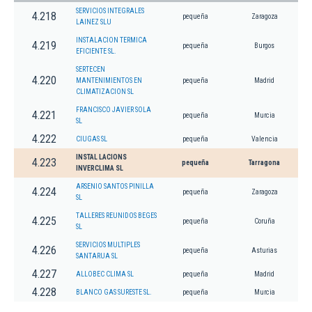
SERVICIOS INTEGRALES
4.218
pequeña
Zaragoza
LAINEZ SLU
INSTALACION TERMICA
4.219
pequeña
Burgos
EFICIENTE SL.
SERTECEN
4.220
MANTENIMIENTOS EN
pequeña
Madrid
CLIMATIZACION SL
FRANCISCO JAVIER SOLA
4.221
pequeña
Murcia
SL
4.222
CIUGAS SL
pequeña
Valencia
INSTAL LACIONS
4.223
pequeña
Tarragona
INVERCLIMA SL
ARSENIO SANTOS PINILLA
4.224
pequeña
Zaragoza
SL
TALLERES REUNIDOS BEGES
4.225
pequeña
Coruña
SL
SERVICIOS MULTIPLES
4.226
pequeña
Asturias
SANTARUA SL
4.227
ALLOBEC CLIMA SL
pequeña
Madrid
4.228
BLANCO GAS SURESTE SL.
pequeña
Murcia