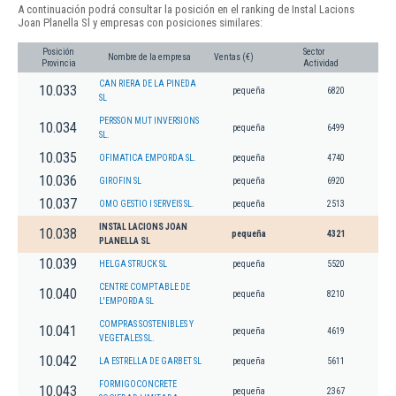
A continuación podrá consultar la posición en el ranking de Instal Lacions
Joan Planella Sl y empresas con posiciones similares:
Posición
Sector
Nombre de la empresa
Ventas (€)
Provincia
Actividad
CAN RIERA DE LA PINEDA
10.033
pequeña
6820
SL
PERSSON MUT INVERSIONS
10.034
pequeña
6499
SL.
10.035
OFIMATICA EMPORDA SL.
pequeña
4740
10.036
GIROFIN SL
pequeña
6920
10.037
OMO GESTIO I SERVEIS SL.
pequeña
2513
INSTAL LACIONS JOAN
10.038
pequeña
4321
PLANELLA SL
10.039
HELGA STRUCK SL
pequeña
5520
CENTRE COMPTABLE DE
10.040
pequeña
8210
L'EMPORDA SL
COMPRAS SOSTENIBLES Y
10.041
pequeña
4619
VEGETALES SL.
10.042
LA ESTRELLA DE GARBET SL
pequeña
5611
FORMIGOCONCRETE
10.043
pequeña
2367