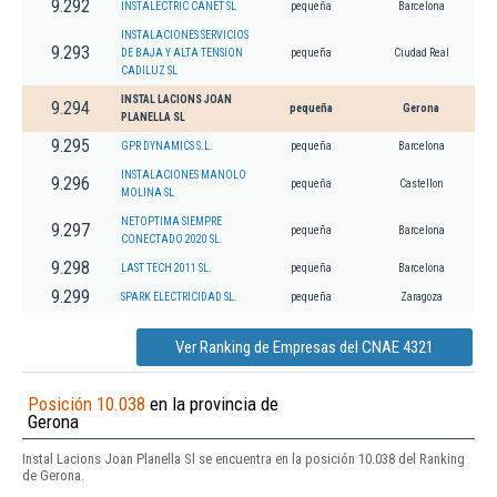
9.292
INSTALECTRIC CANET SL
pequeña
Barcelona
INSTALACIONES SERVICIOS
9.293
DE BAJA Y ALTA TENSION
pequeña
Ciudad Real
CADILUZ SL
INSTAL LACIONS JOAN
9.294
pequeña
Gerona
PLANELLA SL
9.295
GPR DYNAMICS S.L.
pequeña
Barcelona
INSTALACIONES MANOLO
9.296
pequeña
Castellon
MOLINA SL
NETOPTIMA SIEMPRE
9.297
pequeña
Barcelona
CONECTADO 2020 SL.
9.298
LAST TECH 2011 SL.
pequeña
Barcelona
9.299
SPARK ELECTRICIDAD SL.
pequeña
Zaragoza
Ver Ranking de Empresas del CNAE 4321
Posición 10.038
en la provincia de
Gerona
Instal Lacions Joan Planella Sl se encuentra en la posición 10.038 del Ranking
de Gerona.