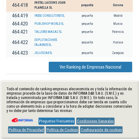
INSTAL LACIONS JOAN
464.418
pequeña
Gerona
PLANELLA SL
464.419
FASSE CONSULTORES SL
pequeña
Madrid
464.420
PUBLISHOP WORLD SL
pequeña
Murcia
464.421
TALLERES MAGAZ SL
pequeña
Palencia
EXPLOTACIONES
464.422
pequeña
Huesca
FAJARNES SL.
464.423
JELUISCAR SL
pequeña
Zaragoza
Ver Ranking de Empresas Nacional
Todo el contenido de ranking-empresas.eleconomista.es y toda la información de
empresas procede de la base de datos de INFORMA D&B S.A.U. (S.M.E.) y es
tratada y suministrada por INFORMA D&B S.A.U. (S.M.E.). En todo caso, la
información de empresas que proporcionamos debe ser tenida en cuenta sólo
como un elemento más a considerar a la hora de adoptar decisiones comerciales
y no debe por tanto determinar las mismas.
Preguntas Frecuentes
Condiciones Generales
Política de Privacidad
Política de Cookies
Configuración de cookies