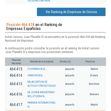
SOCIEDAD LIMITADA.
Ver Ranking de Empresas de Gerona
Posición 464.418
en el Ranking de
Empresas Españolas
Instal Lacions Joan Planella Sl se encuentra en la posición 464.418 del Ranking
Nacional de Empresas.
A continuación podrá consultar la posición en el ranking de Instal Lacions
Joan Planella Sl y empresas con posiciones similares:
Posición
Nombre de la empresa
Ventas (€)
Provincia
Nacional
464.413
F5 HISPANICA SL.
pequeña
Madrid
464.414
GRAKONOR SL
pequeña
Bizkaia
SALAS GESTION DE
464.415
pequeña
Barcelona
ACTIVOS Y PROYECTOS SLP.
SA JOIERIA ARGENTERIA I
464.416
pequeña
Baleares
RELLOTGERIA SL
PAREMIA INTERNATIONAL
464.417
pequeña
Madrid
SL.