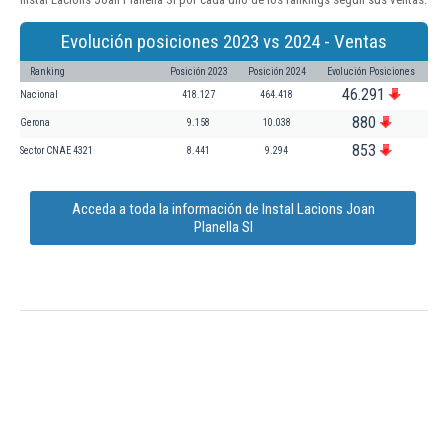
Evolución posiciones 2023 vs 2024 - Ventas
Ranking
Posición 2023
Posición 2024
Evolución Posiciones
46.291
Nacional
418.127
464.418
880
Gerona
9.158
10.038
853
Sector CNAE 4321
8.441
9.294
Acceda a toda la información de Instal Lacions Joan
Planella Sl