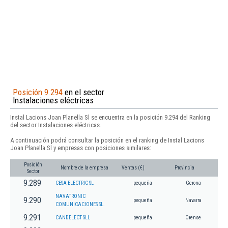
Posición 9.294
en el sector
Instalaciones eléctricas
Instal Lacions Joan Planella Sl se encuentra en la posición 9.294 del Ranking
del sector Instalaciones eléctricas.
A continuación podrá consultar la posición en el ranking de Instal Lacions
Joan Planella Sl y empresas con posiciones similares:
Posición
Nombre de la empresa
Ventas (€)
Provincia
Sector
9.289
CESA ELECTRIC SL
pequeña
Gerona
NAVATRONIC
9.290
pequeña
Navarra
COMUNICACIONES SL.
9.291
CANDELECT SLL
pequeña
Orense