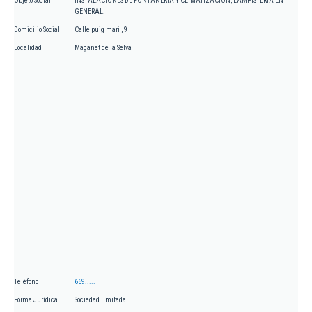
Objeto Social
INSTALACIONES DE FONTANERIA Y CLIMATIZACION, LAMPISTERIA EN
GENERAL.
Domicilio Social
Calle puig mari , 9
Localidad
Maçanet de la Selva
Teléfono
669.....
Forma Jurídica
Sociedad limitada