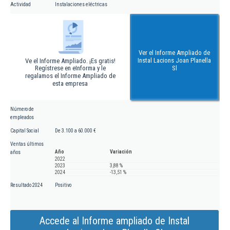
Actividad
Instalaciones eléctricas
Ver el Informe Ampliado de
Instal Lacions Joan Planella
Ve el Informe Ampliado. ¡Es gratis!
Regístrese en eInforma y le
Sl
regalamos el Informe Ampliado de
esta empresa
Número de
empleados
Capital Social
De 3.100 a 60.000 €
Ventas últimos
Año
Variación
años
2022
2023
3,88 %
2024
-13,51 %
Resultado 2024
Positivo
Accede al Informe ampliado de Instal