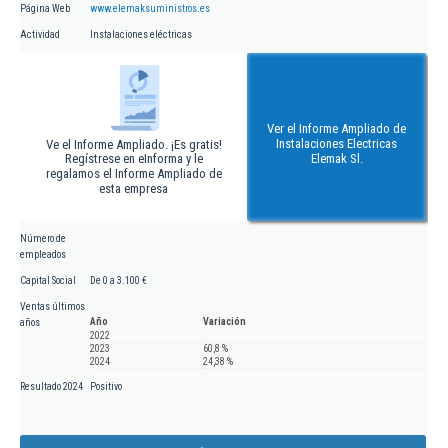
Página Web
www.elemaksuministros.es
Actividad
Instalaciones eléctricas
Ver el Informe Ampliado de
Instalaciones Electricas
Ve el Informe Ampliado. ¡Es gratis!
Regístrese en eInforma y le
Elemak Sl.
regalamos el Informe Ampliado de
esta empresa
Número de
empleados
Capital Social
De 0 a 3.100 €
Ventas últimos
Año
Variación
años
2022
2023
60,8 %
2024
24,38 %
Resultado 2024
Positivo