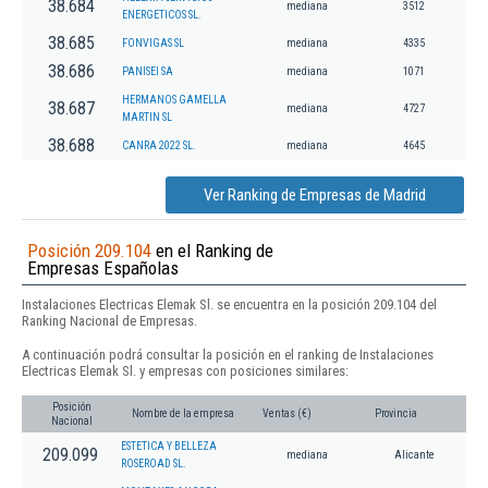
38.684
mediana
3512
ENERGETICOS SL.
38.685
FONVIGAS SL
mediana
4335
38.686
PANISEI SA
mediana
1071
HERMANOS GAMELLA
38.687
mediana
4727
MARTIN SL
38.688
CANRA 2022 SL.
mediana
4645
Ver Ranking de Empresas de Madrid
Posición 209.104
en el Ranking de
Empresas Españolas
Instalaciones Electricas Elemak Sl. se encuentra en la posición 209.104 del
Ranking Nacional de Empresas.
A continuación podrá consultar la posición en el ranking de Instalaciones
Electricas Elemak Sl. y empresas con posiciones similares:
Posición
Nombre de la empresa
Ventas (€)
Provincia
Nacional
ESTETICA Y BELLEZA
209.099
mediana
Alicante
ROSEROAD SL.