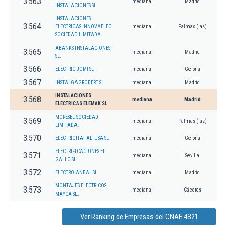
3.563
mediana
Madrid
INSTALACIONES SL.
INSTALACIONES
3.564
ELECTRICAS INNOVAELEC
mediana
Palmas (las)
SOCIEDAD LIMITADA.
ABANKS INSTALACIONES
3.565
mediana
Madrid
SL.
3.566
ELECTRIC JOMI SL
mediana
Gerona
3.567
INSTALGAGROBERT SL.
mediana
Madrid
INSTALACIONES
3.568
mediana
Madrid
ELECTRICAS ELEMAK SL.
MORESEL SOCIEDAD
3.569
mediana
Palmas (las)
LIMITADA.
3.570
ELECTRICITAT ALTUSA SL
mediana
Gerona
ELECTRIFICACIONES EL
3.571
mediana
Sevilla
GALLO SL
3.572
ELECTRO ANBAL SL
mediana
Madrid
MONTAJES ELECTRICOS
3.573
mediana
Cáceres
MAYCA SL.
Ver Ranking de Empresas del CNAE 4321