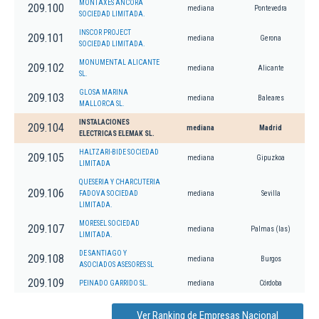
MONTAXES ANCORA
209.100
mediana
Pontevedra
SOCIEDAD LIMITADA.
INSCOR PROJECT
209.101
mediana
Gerona
SOCIEDAD LIMITADA.
MONUMENTAL ALICANTE
209.102
mediana
Alicante
SL.
GLOSA MARINA
209.103
mediana
Baleares
MALLORCA SL.
INSTALACIONES
209.104
mediana
Madrid
ELECTRICAS ELEMAK SL.
HALTZARI-BIDE SOCIEDAD
209.105
mediana
Gipuzkoa
LIMITADA
QUESERIA Y CHARCUTERIA
209.106
FADOVA SOCIEDAD
mediana
Sevilla
LIMITADA.
MORESEL SOCIEDAD
209.107
mediana
Palmas (las)
LIMITADA.
DE SANTIAGO Y
209.108
mediana
Burgos
ASOCIADOS ASESORES SL
209.109
PEINADO GARRIDO SL.
mediana
Córdoba
Ver Ranking de Empresas Nacional