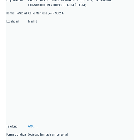
Objeto Social
LAS INSTALACIONES ELECTRICAS DE TODO TIPO; TRABAJOS DE
CONSTRUCCION Y OBRAS DE ALBAÑILERIA;.
Domicilio Social
Calle Manresa , 4 - PISO 2 A
Localidad
Madrid
Teléfono
649.....
Forma Jurídica
Sociedad limitada unipersonal