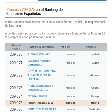
Posición 209.075
en el Ranking de
Empresas Españolas
Pintor Rosales 20 Sl se encuentra en la posición 209.075 del Ranking Nacional
de Empresas.
A continuación podrá consultar la posición en el ranking de Pintor Rosales 20
Sl y empresas con posiciones similares:
Posición
Nombre de la empresa
Ventas (€)
Provincia
Nacional
209.070
SHISHA CLUBBING SL.
mediana
Madrid
SSTRATEGY A FINTECH
209.071
mediana
Madrid
COMPANY SL.
INTEGRAL DE HOSTELERIA
209.072
ALBACETE SOCIEDAD
mediana
Albacete
LIMITADA
NUÑEZ MATERIALES DE
209.073
mediana
Coruña
CONSTRUCCION SL
209.074
DECORAN 2000 S.L.
mediana
Málaga
209.075
PINTOR ROSALES 20 SL
mediana
Madrid
209.076
COMBUSTIBLES RUIDERA SL
mediana
Ciudad Real