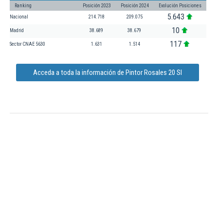
Ranking
Posición 2023
Posición 2024
Evolución Posiciones
5.643
Nacional
214.718
209.075
10
Madrid
38.689
38.679
117
Sector CNAE 5630
1.631
1.514
Acceda a toda la información de Pintor Rosales 20 Sl