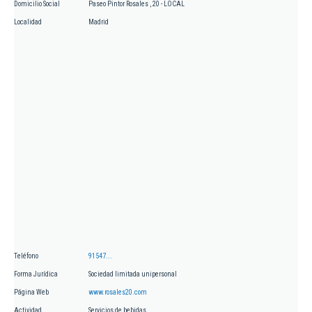
Domicilio Social
Paseo Pintor Rosales , 20 - LOCAL
Localidad
Madrid
Teléfono
91547...
Forma Jurídica
Sociedad limitada unipersonal
Página Web
www.rosales20.com
Actividad
Servicios de bebidas