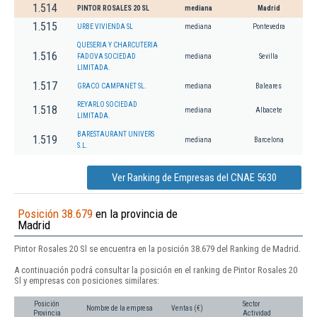
1.514
PINTOR ROSALES 20 SL
mediana
Madrid
1.515
URBE VIVIENDA SL
mediana
Pontevedra
QUESERIA Y CHARCUTERIA
1.516
FADOVA SOCIEDAD
mediana
Sevilla
LIMITADA.
1.517
GRACO CAMPANET SL.
mediana
Baleares
REYARLO SOCIEDAD
1.518
mediana
Albacete
LIMITADA.
BARESTAURANT UNIVERS
1.519
mediana
Barcelona
S.L.
Ver Ranking de Empresas del CNAE 5630
Posición 38.679
en la provincia de
Madrid
Pintor Rosales 20 Sl se encuentra en la posición 38.679 del Ranking de Madrid.
A continuación podrá consultar la posición en el ranking de Pintor Rosales 20
Sl y empresas con posiciones similares:
Posición
Sector
Nombre de la empresa
Ventas (€)
Provincia
Actividad