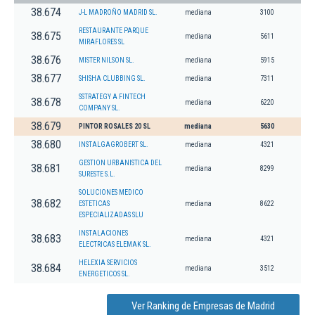
38.674
J-L MADROÑO MADRID SL.
mediana
3100
RESTAURANTE PARQUE
38.675
mediana
5611
MIRAFLORES SL
38.676
MISTER NILSON SL.
mediana
5915
38.677
SHISHA CLUBBING SL.
mediana
7311
SSTRATEGY A FINTECH
38.678
mediana
6220
COMPANY SL.
38.679
PINTOR ROSALES 20 SL
mediana
5630
38.680
INSTALGAGROBERT SL.
mediana
4321
GESTION URBANISTICA DEL
38.681
mediana
8299
SURESTE S.L.
SOLUCIONES MEDICO
38.682
ESTETICAS
mediana
8622
ESPECIALIZADAS SLU
INSTALACIONES
38.683
mediana
4321
ELECTRICAS ELEMAK SL.
HELEXIA SERVICIOS
38.684
mediana
3512
ENERGETICOS SL.
Ver Ranking de Empresas de Madrid