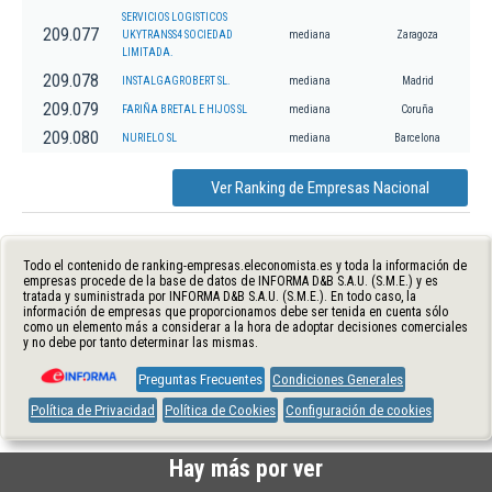
SERVICIOS LOGISTICOS
209.077
UKYTRANSS4 SOCIEDAD
mediana
Zaragoza
LIMITADA.
209.078
INSTALGAGROBERT SL.
mediana
Madrid
209.079
FARIÑA BRETAL E HIJOS SL
mediana
Coruña
209.080
NURIELO SL
mediana
Barcelona
Ver Ranking de Empresas Nacional
Todo el contenido de ranking-empresas.eleconomista.es y toda la información de
empresas procede de la base de datos de INFORMA D&B S.A.U. (S.M.E.) y es
tratada y suministrada por INFORMA D&B S.A.U. (S.M.E.). En todo caso, la
información de empresas que proporcionamos debe ser tenida en cuenta sólo
como un elemento más a considerar a la hora de adoptar decisiones comerciales
y no debe por tanto determinar las mismas.
Preguntas Frecuentes
Condiciones Generales
Política de Privacidad
Política de Cookies
Configuración de cookies
Hay más por ver