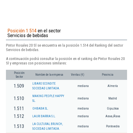
Posición 1.514
en el sector
Servicios de bebidas
Pintor Rosales 20 Sl se encuentra en la posición 1.514 del Ranking del sector
Servicios de bebidas.
A continuación podrá consultar la posición en el ranking de Pintor Rosales 20
Sl y empresas con posiciones similares:
Posición
Nombre de la empresa
Ventas (€)
Provincia
Sector
LIBARO SCONDITE
1.509
mediana
Almería
SOCIEDAD LIMITADA.
MAKING PEOPLE HAPPY
1.510
mediana
Madrid
SL.
1.511
OHBABA SL.
mediana
Gipuzkoa
1.512
LAURI BARRIA S.L.
mediana
Arava,Álava
LA CULTURAL BRUNCH,
1.513
mediana
Pontevedra
SOCIEDAD LIMITADA.