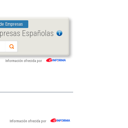
 de Empresas
mpresas Españolas
Información ofrecida por
Información ofrecida por