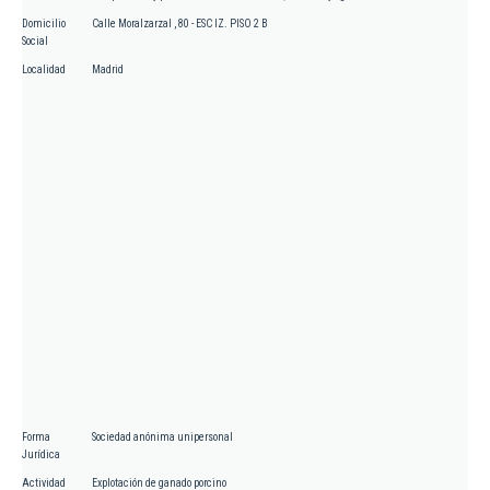
Domicilio
Calle Moralzarzal , 80 - ESC IZ. PISO 2 B
Social
Localidad
Madrid
Forma
Sociedad anónima unipersonal
Jurídica
Actividad
Explotación de ganado porcino