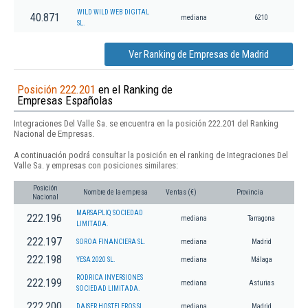
WILD WILD WEB DIGITAL
40.871
mediana
6210
SL.
Ver Ranking de Empresas de Madrid
Posición 222.201
en el Ranking de
Empresas Españolas
Integraciones Del Valle Sa. se encuentra en la posición 222.201 del Ranking
Nacional de Empresas.
A continuación podrá consultar la posición en el ranking de Integraciones Del
Valle Sa. y empresas con posiciones similares:
Posición
Nombre de la empresa
Ventas (€)
Provincia
Nacional
MARSAPLIQ SOCIEDAD
222.196
mediana
Tarragona
LIMITADA.
222.197
SOROA FINANCIERA SL.
mediana
Madrid
222.198
YESA 2020 SL.
mediana
Málaga
RODRICA INVERSIONES
222.199
mediana
Asturias
SOCIEDAD LIMITADA.
222.200
DAISER HOSTELEROS SL.
mediana
Madrid