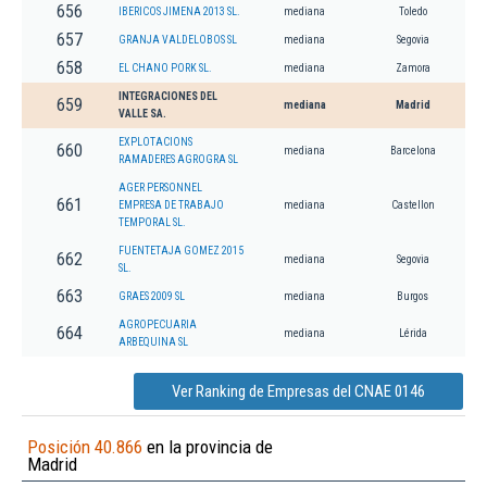
656
IBERICOS JIMENA 2013 SL.
mediana
Toledo
657
GRANJA VALDELOBOS SL
mediana
Segovia
658
EL CHANO PORK SL.
mediana
Zamora
INTEGRACIONES DEL
659
mediana
Madrid
VALLE SA.
EXPLOTACIONS
660
mediana
Barcelona
RAMADERES AGROGRA SL
AGER PERSONNEL
661
EMPRESA DE TRABAJO
mediana
Castellon
TEMPORAL SL.
FUENTETAJA GOMEZ 2015
662
mediana
Segovia
SL.
663
GRAES 2009 SL
mediana
Burgos
AGROPECUARIA
664
mediana
Lérida
ARBEQUINA SL
Ver Ranking de Empresas del CNAE 0146
Posición 40.866
en la provincia de
Madrid