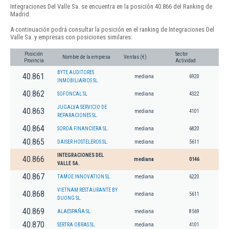
Integraciones Del Valle Sa. se encuentra en la posición 40.866 del Ranking de
Madrid.
A continuación podrá consultar la posición en el ranking de Integraciones Del
Valle Sa. y empresas con posiciones similares:
Posición
Sector
Nombre de la empresa
Ventas (€)
Provincia
Actividad
BYTE AUDITORES
40.861
mediana
6920
INMOBILIARIOS SL.
40.862
SOFONCAL SL
mediana
4322
JUGALVA SERVICIO DE
40.863
mediana
4101
REPARACIONES SL.
40.864
SOROA FINANCIERA SL.
mediana
6820
40.865
DAISER HOSTELEROS SL.
mediana
5611
INTEGRACIONES DEL
40.866
mediana
0146
VALLE SA.
40.867
TAMOE INNOVATION SL.
mediana
6220
VIETNAM RESTAURANTE BY
40.868
mediana
5611
DUONG SL.
40.869
ALAESPAÑA SL.
mediana
8569
40.870
SERTRA OBRAS SL.
mediana
4101