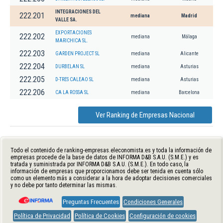
INTEGRACIONES DEL
222.201
mediana
Madrid
VALLE SA.
EXPORTACIONES
222.202
mediana
Málaga
MARICHICA SL.
222.203
GARDEN PROJECT SL
mediana
Alicante
222.204
DURBELAN SL
mediana
Asturias
222.205
D-TRES CALEAO SL
mediana
Asturias
222.206
CA LA ROSSA SL
mediana
Barcelona
Ver Ranking de Empresas Nacional
Todo el contenido de ranking-empresas.eleconomista.es y toda la información de
empresas procede de la base de datos de INFORMA D&B S.A.U. (S.M.E.) y es
tratada y suministrada por INFORMA D&B S.A.U. (S.M.E.). En todo caso, la
información de empresas que proporcionamos debe ser tenida en cuenta sólo
como un elemento más a considerar a la hora de adoptar decisiones comerciales
y no debe por tanto determinar las mismas.
Preguntas Frecuentes
Condiciones Generales
Política de Privacidad
Política de Cookies
Configuración de cookies