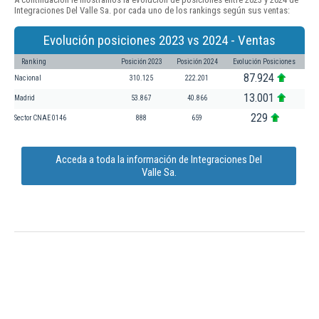
Integraciones Del Valle Sa. por cada uno de los rankings según sus ventas:
Evolución posiciones 2023 vs 2024 - Ventas
Ranking
Posición 2023
Posición 2024
Evolución Posiciones
87.924
Nacional
310.125
222.201
13.001
Madrid
53.867
40.866
229
Sector CNAE 0146
888
659
Acceda a toda la información de Integraciones Del
Valle Sa.