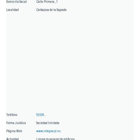
Domicilio Social
Calle Primera , 1
Localidad
Carbajosa de la Sagrada
Teléfono
92328...
Forma Jurídica
Sociedad limitada
Página Web
www.integracyl.es
Actividad
Limpieza general de edificios