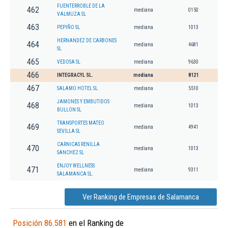
FUENTERROBLE DE LA
462
mediana
0150
VALMUZA SL
463
PEPIÑO SL
mediana
1013
HERNANDEZ DE CARBONES
464
mediana
4681
SL
465
VEDOSA SL
mediana
9630
466
INTEGRACYL SL.
mediana
8121
467
SALAMO HOTEL SL.
mediana
5510
JAMONES Y EMBUTIDOS
468
mediana
1013
BULLON SL
TRANSPORTES MATEO
469
mediana
4941
SEVILLA SL
CARNICAS RENILLA
470
mediana
1013
SANCHEZ SL
ENJOY WELLNESS
471
mediana
9311
SALAMANCA SL.
Ver Ranking de Empresas de Salamanca
Posición 86.581
en el Ranking de