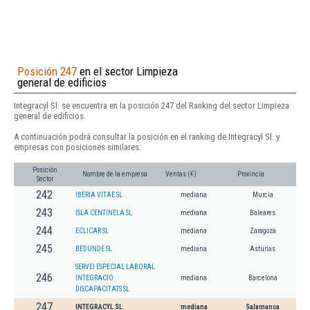
Posición 247
en el sector Limpieza
general de edificios
Integracyl Sl. se encuentra en la posición 247 del Ranking del sector Limpieza
general de edificios.
A continuación podrá consultar la posición en el ranking de Integracyl Sl. y
empresas con posiciones similares:
Posición
Nombre de la empresa
Ventas (€)
Provincia
Sector
242
IBERIA VITAE SL
mediana
Murcia
243
ISLA CENTINELA SL
mediana
Baleares
244
ECLICAR SL
mediana
Zaragoza
245
BEDUNDE SL
mediana
Asturias
SERVEI ESPECIAL LABORAL
246
INTEGRACIO
mediana
Barcelona
DISCAPACITATS SL
247
INTEGRACYL SL.
mediana
Salamanca