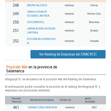
248
SERLYM GALICIA SL
mediana
Orense
CASA & CUIDADOS
249
mediana
Palmas (las)
SOCIEDAD LIMITADA.
250
ICCIC SERVEIS SL.
mediana
Barcelona
LIMPSA BILBAO SOCIEDAD
251
mediana
Bizkaia
LIMITADA.
DETUGRA MULTISERVICIOS
252
mediana
Granada
SL.
Ver Ranking de Empresas del CNAE 8121
Posición 466
en la provincia de
Salamanca
Integracyl Sl. se encuentra en la posición 466 del Ranking de Salamanca.
A continuación podrá consultar la posición en el ranking de Integracyl Sl. y
empresas con posiciones similares:
Posición
Sector
Nombre de la empresa
Ventas (€)
Provincia
Actividad
461
GANADO JESUS GARCIA SA
mediana
4623