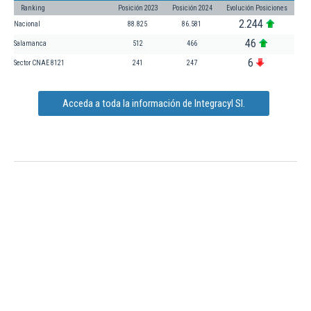
Ranking
Posición 2023
Posición 2024
Evolución Posiciones
2.244
Nacional
88.825
86.581
46
Salamanca
512
466
6
Sector CNAE 8121
241
247
Acceda a toda la información de Integracyl Sl.