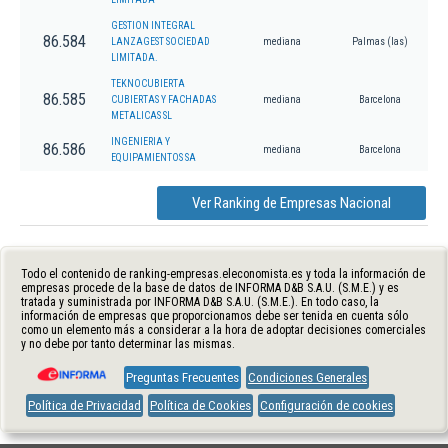
GESTION INTEGRAL
86.584
LANZAGEST SOCIEDAD
mediana
Palmas (las)
LIMITADA.
TEKNOCUBIERTA
86.585
CUBIERTAS Y FACHADAS
mediana
Barcelona
METALICAS SL
INGENIERIA Y
86.586
mediana
Barcelona
EQUIPAMIENTOS SA
Ver Ranking de Empresas Nacional
Todo el contenido de ranking-empresas.eleconomista.es y toda la información de
empresas procede de la base de datos de INFORMA D&B S.A.U. (S.M.E.) y es
tratada y suministrada por INFORMA D&B S.A.U. (S.M.E.). En todo caso, la
información de empresas que proporcionamos debe ser tenida en cuenta sólo
como un elemento más a considerar a la hora de adoptar decisiones comerciales
y no debe por tanto determinar las mismas.
Preguntas Frecuentes
Condiciones Generales
Política de Privacidad
Política de Cookies
Configuración de cookies