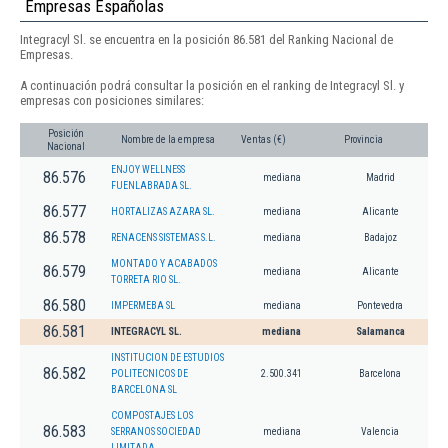
Empresas Españolas
Integracyl Sl. se encuentra en la posición 86.581 del Ranking Nacional de
Empresas.
A continuación podrá consultar la posición en el ranking de Integracyl Sl. y
empresas con posiciones similares:
Posición
Nombre de la empresa
Ventas (€)
Provincia
Nacional
ENJOY WELLNESS
86.576
mediana
Madrid
FUENLABRADA SL.
86.577
HORTALIZAS AZARA SL.
mediana
Alicante
86.578
RENACENS SISTEMAS S.L.
mediana
Badajoz
MONTADO Y ACABADOS
86.579
mediana
Alicante
TORRETA RIO SL.
86.580
IMPERMEBA SL
mediana
Pontevedra
86.581
INTEGRACYL SL.
mediana
Salamanca
INSTITUCION DE ESTUDIOS
86.582
POLITECNICOS DE
2.500.341
Barcelona
BARCELONA SL
COMPOSTAJES LOS
86.583
SERRANOS SOCIEDAD
mediana
Valencia
LIMITADA