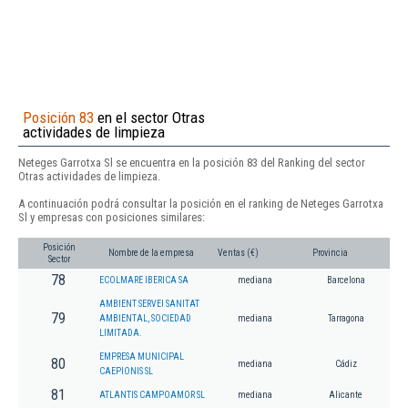
Posición 83
en el sector Otras
actividades de limpieza
Neteges Garrotxa Sl se encuentra en la posición 83 del Ranking del sector
Otras actividades de limpieza.
A continuación podrá consultar la posición en el ranking de Neteges Garrotxa
Sl y empresas con posiciones similares:
Posición
Nombre de la empresa
Ventas (€)
Provincia
Sector
78
ECOLMARE IBERICA SA
mediana
Barcelona
AMBIENT SERVEI SANITAT
79
AMBIENTAL, SOCIEDAD
mediana
Tarragona
LIMITADA.
EMPRESA MUNICIPAL
80
mediana
Cádiz
CAEPIONIS SL
81
ATLANTIS CAMPOAMOR SL
mediana
Alicante