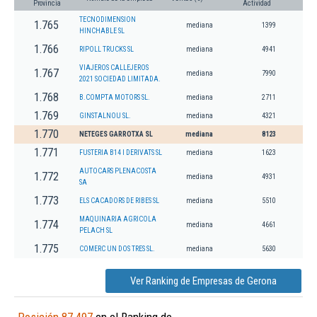
Provincia
Actividad
TECNODIMENSION
1.765
mediana
1399
HINCHABLE SL
1.766
RIPOLL TRUCKS SL
mediana
4941
VIAJEROS CALLEJEROS
1.767
mediana
7990
2021 SOCIEDAD LIMITADA.
1.768
B.COMPTA MOTORS SL.
mediana
2711
1.769
GINSTALNOU SL.
mediana
4321
1.770
NETEGES GARROTXA SL
mediana
8123
1.771
FUSTERIA B14 I DERIVATS SL
mediana
1623
AUTOCARS PLENACOSTA
1.772
mediana
4931
SA
1.773
ELS CACADORS DE RIBES SL
mediana
5510
MAQUINARIA AGRICOLA
1.774
mediana
4661
PELACH SL
1.775
COMERC UN DOS TRES SL.
mediana
5630
Ver Ranking de Empresas de Gerona