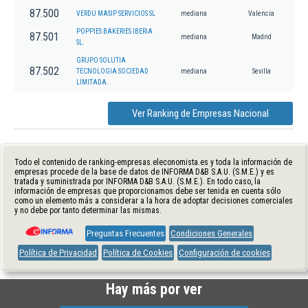
87.500
VERDU MASIP SERVICIOS SL
mediana
Valencia
POPPIES BAKERIES IBERIA
87.501
mediana
Madrid
SL.
GRUPO SOLUTIA
87.502
TECNOLOGIA SOCIEDAD
mediana
Sevilla
LIMITADA.
Ver Ranking de Empresas Nacional
Todo el contenido de ranking-empresas.eleconomista.es y toda la información de
empresas procede de la base de datos de INFORMA D&B S.A.U. (S.M.E.) y es
tratada y suministrada por INFORMA D&B S.A.U. (S.M.E.). En todo caso, la
información de empresas que proporcionamos debe ser tenida en cuenta sólo
como un elemento más a considerar a la hora de adoptar decisiones comerciales
y no debe por tanto determinar las mismas.
Preguntas Frecuentes
Condiciones Generales
Política de Privacidad
Política de Cookies
Configuración de cookies
Hay más por ver