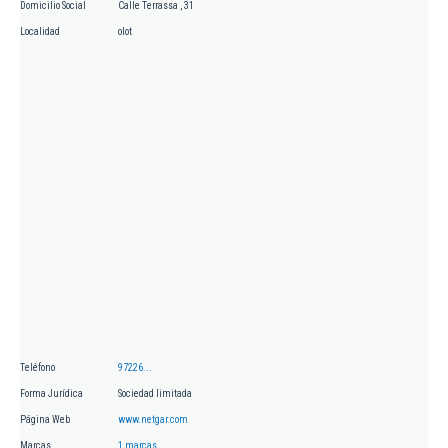
Domicilio Social
Calle Terrassa , 31
Localidad
olot
Teléfono
97226...
Forma Jurídica
Sociedad limitada
Página Web
www.netgar.com
Marcas
1 marcas