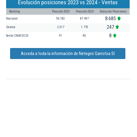
Evolución posiciones 2023 vs 2024 - Ventas
Ranking
Posición 2023
Posición 2024
Evolución Posiciones
8.685
Nacional
96.182
87.497
247
Gerona
2.017
1.770
8
Sector CNAE 8123
91
83
Acceda a toda la información de Neteges Garrotxa Sl