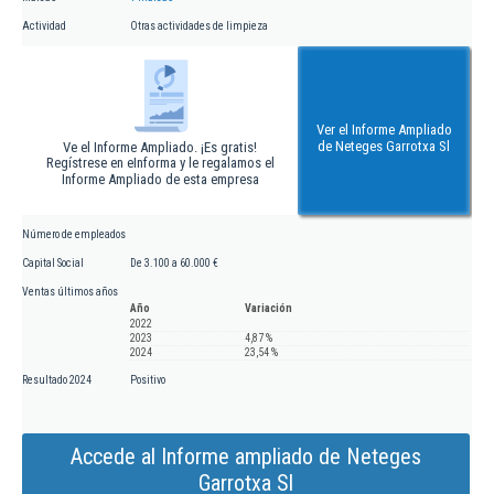
Actividad
Otras actividades de limpieza
Ver el Informe Ampliado
de Neteges Garrotxa Sl
Ve el Informe Ampliado. ¡Es gratis!
Regístrese en eInforma y le regalamos el
Informe Ampliado de esta empresa
Número de empleados
Capital Social
De 3.100 a 60.000 €
Ventas últimos años
Año
Variación
2022
2023
4,87 %
2024
23,54 %
Resultado 2024
Positivo
Accede al Informe ampliado de Neteges
Garrotxa Sl