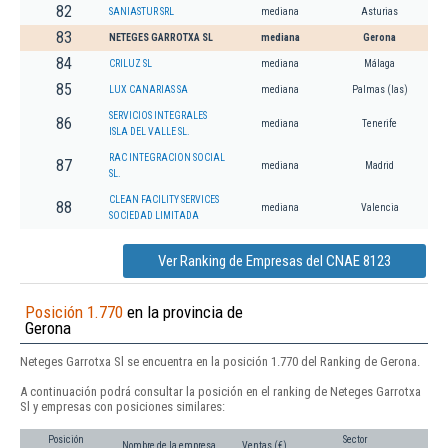
82
SANIASTUR SRL
mediana
Asturias
83
NETEGES GARROTXA SL
mediana
Gerona
84
CRILUZ SL
mediana
Málaga
85
LUX CANARIAS SA
mediana
Palmas (las)
SERVICIOS INTEGRALES
86
mediana
Tenerife
ISLA DEL VALLE SL.
RAC INTEGRACION SOCIAL
87
mediana
Madrid
SL.
CLEAN FACILITY SERVICES
88
mediana
Valencia
SOCIEDAD LIMITADA
Ver Ranking de Empresas del CNAE 8123
Posición 1.770
en la provincia de
Gerona
Neteges Garrotxa Sl se encuentra en la posición 1.770 del Ranking de Gerona.
A continuación podrá consultar la posición en el ranking de Neteges Garrotxa
Sl y empresas con posiciones similares:
Posición
Sector
Nombre de la empresa
Ventas (€)