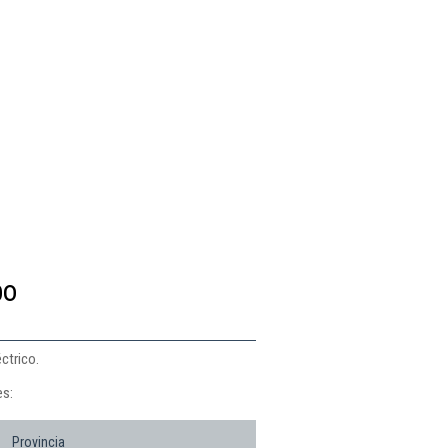
po
ctrico.
es:
Provincia