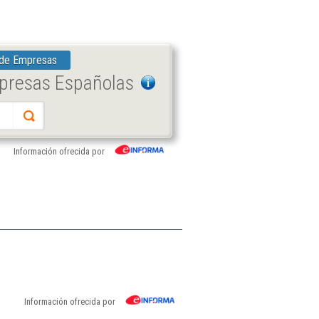
 de Empresas
mpresas Españolas
Información ofrecida por
Información ofrecida por