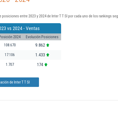
 posiciones entre 2023 y 2024 de Inter T T Sl por cada uno de los rankings se
023 vs 2024 - Ventas
Posición 2024
Evolución Posiciones
9.862
108.670
1.433
17.106
174
1.707
ción de Inter T T Sl