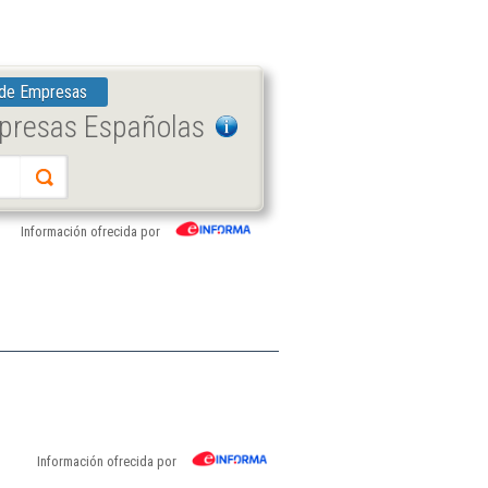
 de Empresas
mpresas Españolas
Información ofrecida por
Información ofrecida por