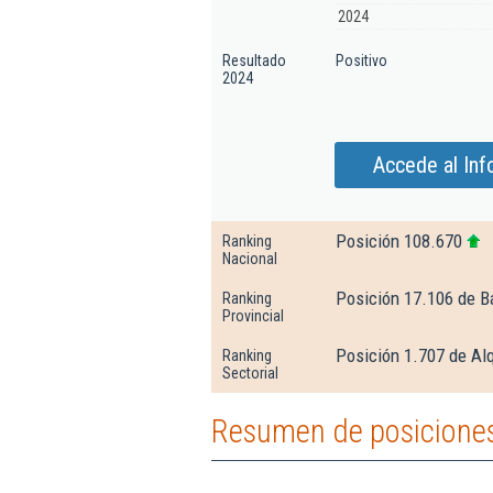
2024
Resultado
Positivo
2024
Accede al Inf
Posición 108.670
Ranking
Nacional
Posición 17.106 de B
Ranking
Provincial
Posición 1.707 de Alq
Ranking
Sectorial
Resumen de posiciones 