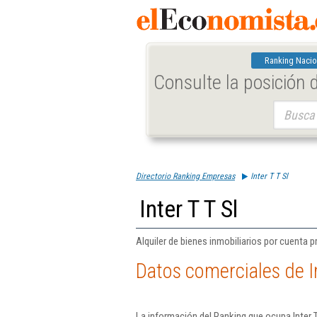
Ranking Nacio
Consulte la posición
Buscar:
Directorio Ranking Empresas
Inter T T Sl
Inter T T Sl
Alquiler de bienes inmobiliarios por cuenta p
Datos comerciales de In
La información del Ranking que ocupa Inter T