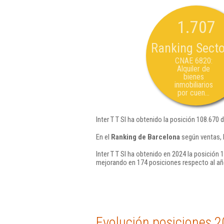
1.707
Ranking Secto
CNAE 6820:
Alquiler de
bienes
inmobiliarios
por cuen...
Inter T T Sl ha obtenido la posición 108.670 
En el
Ranking de Barcelona
según ventas, l
Inter T T Sl ha obtenido en 2024 la posición 
mejorando en 174 posiciones respecto al añ
Evolución posiciones 2