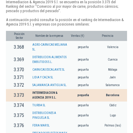
Intermediacion & Agencia 2019 S.l. se encuentra en la posición 3.373 del
Ranking del sector "Comercio al por mayor de carne, productos cárnicos;
pescado y productos del pescado".
A continuación podrá consultar la posición en el ranking de Intermediacion &
Agencia 2019 S.l. y empresas con posiciones similares:
Posición
Nombre de la empresa
Ventas (€)
Provincia
Sector
AGRO-CARNICAS MELIANA
3.368
pequeña
Valencia
SL.
DISTRIBUCION ALIMENTOS
3.369
pequeña
Cuenca
EMBUTIDOS S.L.
3.370
CARNICAS ESCALANTE SL
pequeña
Málaga
3.371
LIDIA Y CAZA SL
pequeña
Jaén
3.372
SALAMANCA ANTIGUA SL.
pequeña
Salamanca
INTERMEDIACION &
3.373
pequeña
Barcelona
AGENCIA 2019 S.L.
3.374
TIURBA SL
pequeña
Cádiz
DISTRIBUCIONES A
3.375
pequeña
Lugo
PINGUELA SL
3.376
FERIA MAR SL
pequeña
Palmas (las)