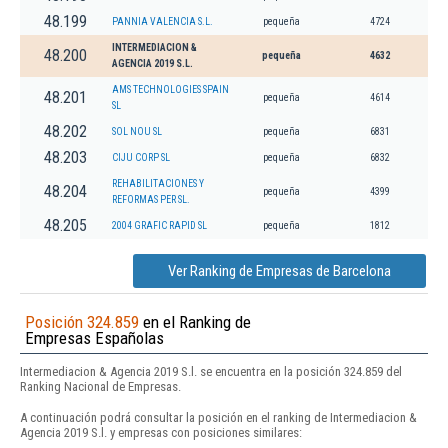
48.199
PANNIA VALENCIA S.L.
pequeña
4724
INTERMEDIACION &
48.200
pequeña
4632
AGENCIA 2019 S.L.
AMS TECHNOLOGIES SPAIN
48.201
pequeña
4614
SL
48.202
SOL NOU SL
pequeña
6831
48.203
CIJU CORP SL
pequeña
6832
REHABILITACIONES Y
48.204
pequeña
4399
REFORMAS PER SL.
48.205
2004 GRAFIC RAPID SL
pequeña
1812
Ver Ranking de Empresas de Barcelona
Posición 324.859
en el Ranking de
Empresas Españolas
Intermediacion & Agencia 2019 S.l. se encuentra en la posición 324.859 del
Ranking Nacional de Empresas.
A continuación podrá consultar la posición en el ranking de Intermediacion &
Agencia 2019 S.l. y empresas con posiciones similares: