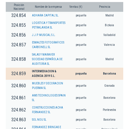
Posición
Nombre de la empresa
Ventas (€)
Provincia
Nacional
324.854
ADHARA CAPITAL SL.
pequeña
Madrid
LOGISTICA Y TRANSPORTES
324.855
pequeña
Bizkaia
PETRALANDA SL
324.856
J.J.P. MUSICAL S.L.
pequeña
Valladolid
ESMALTES FOTOGRAFICOS
324.857
pequeña
Valencia
CARBONELL SL
SALAS Y MARAVER
324.858
SOCIEDAD ESPAÑOLA DE
pequeña
Madrid
AUDITORIA SL
INTERMEDIACION &
324.859
pequeña
Barcelona
AGENCIA 2019 S.L.
MUEBLES Y DECORACION
324.860
pequeña
Granada
PUERMA SL
AMS TECHNOLOGIES SPAIN
324.861
pequeña
Barcelona
SL
CONSTRUCCIONES ACHA
324.862
pequeña
Pontevedra
FERNANDEZ SL
324.863
SOL NOU SL
pequeña
Barcelona
FERNANDEZ BRINGAS E