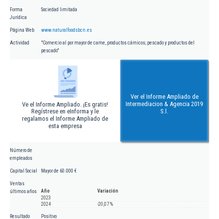
Forma
Sociedad limitada
Jurídica
Página Web
www.naturalfoodsbcn.es
Actividad
"Comercio al por mayor de carne, productos cárnicos; pescado y productos del
pescado"
Ver el Informe Ampliado de
Intermediacion & Agencia 2019
Ve el Informe Ampliado. ¡Es gratis!
Regístrese en eInforma y le
S.l.
regalamos el Informe Ampliado de
esta empresa
Número de
empleados
Capital Social
Mayor de 60.000 €
Ventas
Año
Variación
últimos años
2023
2024
-20,07 %
Resultado
Positivo