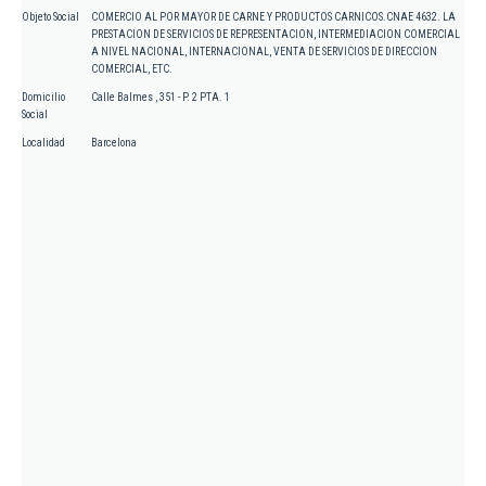
Objeto Social
COMERCIO AL POR MAYOR DE CARNE Y PRODUCTOS CARNICOS.CNAE 4632. LA
PRESTACION DE SERVICIOS DE REPRESENTACION, INTERMEDIACION COMERCIAL
A NIVEL NACIONAL, INTERNACIONAL, VENTA DE SERVICIOS DE DIRECCION
COMERCIAL, ETC.
Domicilio
Calle Balmes , 351 - P. 2 PTA. 1
Social
Localidad
Barcelona