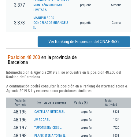
PESCADOS SELECTOS MAR Y
3.377
MONTAÑA SOCIEDAD
pequeña
Almería
LIMITADA.
MANIPULADOS
3.378
CONGELADOS MIRANGELS
pequeña
Gerona
SL
Ver Ranking de Empresas del CNAE 4632
Posición 48.200
en la provincia de
Barcelona
Intermediacion & Agencia 2019 S.l. se encuentra en la posición 48.200 del
Ranking de Barcelona.
A continuación podrá consultar la posición en el ranking de Intermediacion &
Agencia 2019 S.l. y empresas con posiciones similares:
Posición
Sector
Nombre de la empresa
Ventas (€)
Provincia
Actividad
48.195
CASTELLAR NETEGES SL
pequeña
8121
48.196
JM ROCA SL
pequeña
1424
48.197
TUPOTS SERVICES S.L.
pequeña
7020
48.198
PLANXISTERIA TONA SL
pequeña
9531