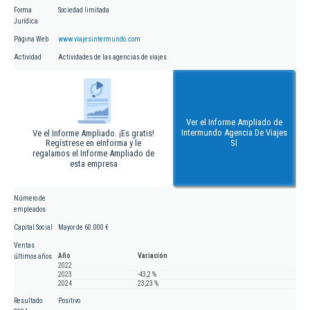
Forma
Sociedad limitada
Jurídica
Página Web
www.viajesintermundo.com
Actividad
Actividades de las agencias de viajes
Ver el Informe Ampliado de
Intermundo Agencia De Viajes
Ve el Informe Ampliado. ¡Es gratis!
Regístrese en eInforma y le
Sl
regalamos el Informe Ampliado de
esta empresa
Número de
empleados
Capital Social
Mayor de 60.000 €
Ventas
Año
Variación
últimos años
2022
2023
-43,2 %
2024
23,23 %
Resultado
Positivo