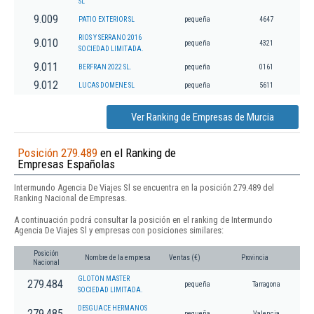
SL
9.009
PATIO EXTERIOR SL
pequeña
4647
RIOS Y SERRANO 2016
9.010
pequeña
4321
SOCIEDAD LIMITADA.
9.011
BERFRAN 2022 SL.
pequeña
0161
9.012
LUCAS DOMENE SL
pequeña
5611
Ver Ranking de Empresas de Murcia
Posición 279.489
en el Ranking de
Empresas Españolas
Intermundo Agencia De Viajes Sl se encuentra en la posición 279.489 del
Ranking Nacional de Empresas.
A continuación podrá consultar la posición en el ranking de Intermundo
Agencia De Viajes Sl y empresas con posiciones similares:
Posición
Nombre de la empresa
Ventas (€)
Provincia
Nacional
GLOTON MASTER
279.484
pequeña
Tarragona
SOCIEDAD LIMITADA.
DESGUACE HERMANOS
279.485
pequeña
Valencia