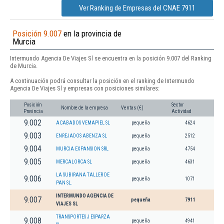
Ver Ranking de Empresas del CNAE 7911
Posición 9.007
en la provincia de
Murcia
Intermundo Agencia De Viajes Sl se encuentra en la posición 9.007 del Ranking
de Murcia.
A continuación podrá consultar la posición en el ranking de Intermundo
Agencia De Viajes Sl y empresas con posiciones similares:
Posición
Sector
Nombre de la empresa
Ventas (€)
Provincia
Actividad
9.002
ACABADOS VEMAPIEL SL
pequeña
4624
9.003
ENREJADOS ABENZA SL
pequeña
2512
9.004
MURCIA EXPANSION SRL
pequeña
4754
9.005
MERCALORCA SL
pequeña
4631
LA SUBIRANA TALLER DE
9.006
pequeña
1071
PAN SL.
INTERMUNDO AGENCIA DE
9.007
pequeña
7911
VIAJES SL
TRANSPORTES J ESPARZA
9.008
pequeña
4941