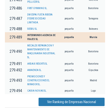
PELLICER SL
279.486
FIRST GYMMING SL.
pequeña
Barcelona
DM ESPAI FUSTA RIBERA
279.487
D'EBRE SOCIEDAD
pequeña
Tarragona
LIMITADA.
279.488
SIESBU SL
pequeña
Baleares
INTERMUNDO AGENCIA DE
279.489
pequeña
Murcia
VIAJES SL
MECALEX REPARACION Y
MANTENIMIENTO DE
279.490
pequeña
Barcelona
MAQUINARIA INDUSTRIAL
SL.
279.491
ARDAIX RESORTS SL
pequeña
Barcelona
279.492
AMAENEA SL.
pequeña
Gipuzkoa
PROMOCIONES Y
279.493
CONSTRUCCIONES EL
pequeña
Madrid
MIRADOR SL.
279.494
CASVA NOVIAS SL.
pequeña
Lugo
Ver Ranking de Empresas Nacional