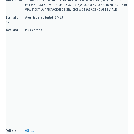
Objeto Social
SERVICIOS DE AGENCIA DE VIAJE AL PUBLICO EN GENERAL, INCLUYENDOSE
ENTRE ELLOS LA GESTION DE TRANSPORTE, ALOJAMIENTO Y ALIMENTACION DE
VIAJEROS Y LA PRESTACION DE SERVICIOS A OTRAS AGENCIAS DE VIAJE
Domicilio
Avenida de la Libertad , 67 - BJ
Social
Localidad
los Alcazares
Teléfono
669.....