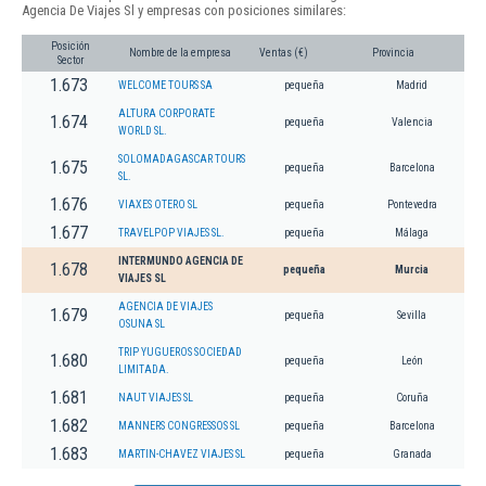
Agencia De Viajes Sl y empresas con posiciones similares:
Posición
Nombre de la empresa
Ventas (€)
Provincia
Sector
1.673
WELCOME TOURS SA
pequeña
Madrid
ALTURA CORPORATE
1.674
pequeña
Valencia
WORLD SL.
SOLOMADAGASCAR TOURS
1.675
pequeña
Barcelona
SL.
1.676
VIAXES OTERO SL
pequeña
Pontevedra
1.677
TRAVELPOP VIAJES SL.
pequeña
Málaga
INTERMUNDO AGENCIA DE
1.678
pequeña
Murcia
VIAJES SL
AGENCIA DE VIAJES
1.679
pequeña
Sevilla
OSUNA SL
TRIP YUGUEROS SOCIEDAD
1.680
pequeña
León
LIMITADA.
1.681
NAUT VIAJES SL
pequeña
Coruña
1.682
MANNERS CONGRESSOS SL
pequeña
Barcelona
1.683
MARTIN-CHAVEZ VIAJES SL
pequeña
Granada