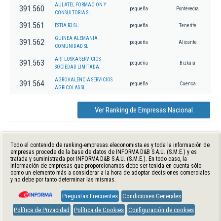
AULATEL FORMACION Y
391.560
pequeña
Pontevedra
CONSULTORIA SL
391.561
ESTIA R3 SL.
pequeña
Tenerife
GUINEA ALEMANIA
391.562
pequeña
Alicante
COMUNIDAD SL
ART LOSKA SERVICIOS
391.563
pequeña
Bizkaia
SOCIEDAD LIMITADA.
AGROVALENCIA SERVICIOS
391.564
pequeña
Cuenca
AGRICOLAS SL.
Ver Ranking de Empresas Nacional
Todo el contenido de ranking-empresas.eleconomista.es y toda la información de
empresas procede de la base de datos de INFORMA D&B S.A.U. (S.M.E.) y es
tratada y suministrada por INFORMA D&B S.A.U. (S.M.E.). En todo caso, la
información de empresas que proporcionamos debe ser tenida en cuenta sólo
como un elemento más a considerar a la hora de adoptar decisiones comerciales
y no debe por tanto determinar las mismas.
Preguntas Frecuentes
Condiciones Generales
Política de Privacidad
Política de Cookies
Configuración de cookies