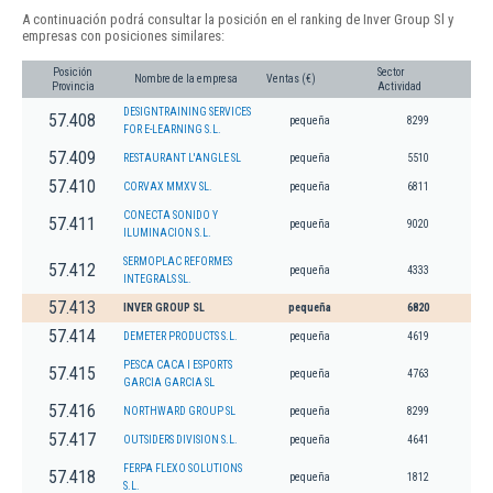
A continuación podrá consultar la posición en el ranking de Inver Group Sl y
empresas con posiciones similares:
Posición
Sector
Nombre de la empresa
Ventas (€)
Provincia
Actividad
DESIGNTRAINING SERVICES
57.408
pequeña
8299
FOR E-LEARNING S.L.
57.409
RESTAURANT L'ANGLE SL
pequeña
5510
57.410
CORVAX MMXV SL.
pequeña
6811
CONECTA SONIDO Y
57.411
pequeña
9020
ILUMINACION S.L.
SERMOPLAC REFORMES
57.412
pequeña
4333
INTEGRALS SL.
57.413
INVER GROUP SL
pequeña
6820
57.414
DEMETER PRODUCTS S.L.
pequeña
4619
PESCA CACA I ESPORTS
57.415
pequeña
4763
GARCIA GARCIA SL
57.416
NORTHWARD GROUP SL
pequeña
8299
57.417
OUTSIDERS DIVISION S.L.
pequeña
4641
FERPA FLEXO SOLUTIONS
57.418
pequeña
1812
S.L.