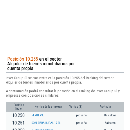
Posición 10.255
en el sector
Alquiler de bienes inmobiliarios por
cuenta propia
Inver Group Sl se encuentra en la posición 10.255 del Ranking del sector
Alquiler de bienes inmobiliarios por cuenta propia.
A continuación podrá consultar la posición en el ranking de Inver Group Sl y
empresas con posiciones similares:
Posición
Nombre de la empresa
Ventas (€)
Provincia
Sector
10.250
FERHER SL
pequeña
Barcelona
10.251
SON RIERA RURAL 17 SL.
pequeña
Baleares