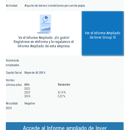
Actividad
Alquiler de bienes inmobiliarios por cuenta propia
Ver el Informe Ampliado
de Inver Group Sl
Ve el Informe Ampliado. ¡Es gratis!
Regístrese en eInforma y le regalamos el
Informe Ampliado de esta empresa
Número de
empleados
Capital Social
Mayor de 60.000 €
Ventas
Año
Variación
últimos años
2022
2023
-8,14 %
2024
3,22 %
Resultado
Negativo
2024
Accede al Informe ampliado de Inver