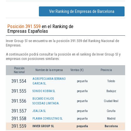
Ver Ranking de Empresas de Barcelona
Posición 391.559
en el Ranking de
Empresas Españolas
Inver Group Sl se encuentra en la posición 391.559 del Ranking Nacional de
Empresas.
A continuación podrá consultar la posición en el ranking de Inver Group Sl y
empresas con posiciones similares:
Posición
Nombre de la empresa
Ventas (€)
Provincia
Nacional
AGROPECUARIA SERRANO
391.554
pequeña
Toledo
GARCIA SL.
391.555
SONIDO KOBRA SL
pequeña
Badajoz
BUCARO E HIJOS
391.556
pequeña
Ciudad Real
SOCIEDAD LIMITADA.
391.557
JEALCA SL
pequeña
Coruña
391.558
PLAMA CONSULTING SL
pequeña
Madrid
391.559
INVER GROUP SL
pequeña
Barcelona