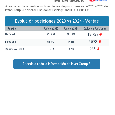
Información ofrecida por
A continuación le mostramos la evolución de posiciones entre 2023 y 2024 de
Inver Group Sl por cada uno de los rankings según sus ventas:
Evolución posiciones 2023 vs 2024 - Ventas
Ranking
Posición 2023
Posición 2024
Evolución Posiciones
19.757
Nacional
371.802
391.559
2.573
Barcelona
54.840
57.413
936
Sector CNAE 6820
9.319
10.255
Acceda a toda la información de Inver Group Sl