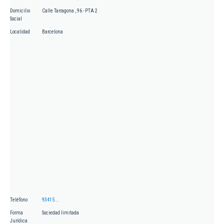
Domicilio
Calle Tarragona , 96 - PTA 2
Social
Localidad
Barcelona
Teléfono
93415...
Forma
Sociedad limitada
Jurídica