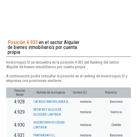
Posición 4.933
en el sector Alquiler
de bienes inmobiliarios por cuenta
propia
Invercroquis Sl se encuentra en la posición 4.933 del Ranking del sector
Alquiler de bienes inmobiliarios por cuenta propia.
A continuación podrá consultar la posición en el ranking de Invercroquis Sl y
empresas con posiciones similares:
Posición
Nombre de la empresa
Ventas (€)
Provincia
Sector
4.928
CATASUS INMOBILIARIA SL
mediana
Barcelona
REGATAS Y ALQUILER
4.929
mediana
Valencia
SOCIEDAD LIMITADA
INVERDOMIN SOCIEDAD
4.930
mediana
Córdoba
LIMITADA.
4.931
PRATNADAFI S.L.
mediana
Barcelona