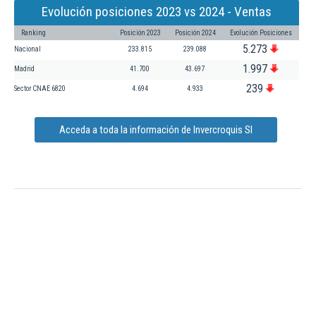
Evolución posiciones 2023 vs 2024 - Ventas
Ranking
Posición 2023
Posición 2024
Evolución Posiciones
5.273
Nacional
233.815
239.088
1.997
Madrid
41.700
43.697
239
Sector CNAE 6820
4.694
4.933
Acceda a toda la información de Invercroquis Sl