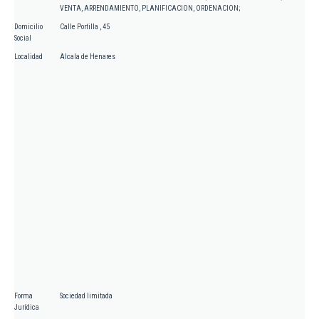
VENTA, ARRENDAMIENTO, PLANIFICACION, ORDENACION;
Domicilio
Calle Portilla , 45
Social
Localidad
Alcala de Henares
Forma
Sociedad limitada
Jurídica