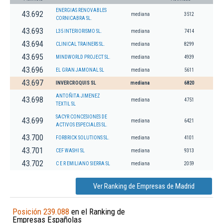
ENERGIAS RENOVABLES
43.692
mediana
3512
CORNICABRA SL.
43.693
L35 INTERIORISMO SL.
mediana
7414
43.694
CLINICAL TRAINERS SL.
mediana
8299
43.695
MINDWORLD PROJECT SL.
mediana
4939
43.696
EL GRAN JAMONAL SL
mediana
5611
43.697
INVERCROQUIS SL
mediana
6820
ANTOÑITA JIMENEZ
43.698
mediana
4751
TEXTIL SL
SACYR CONCESIONES DE
43.699
mediana
6421
ACTIVOS ESPECIALES SL.
43.700
FORBRICK SOLUTIONS SL.
mediana
4101
43.701
CEF WASHI SL
mediana
9313
43.702
C E R EMILIANO SIERRA SL
mediana
2059
Ver Ranking de Empresas de Madrid
Posición 239.088
en el Ranking de
Empresas Españolas