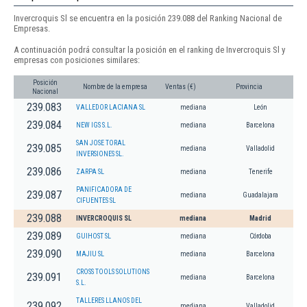
Invercroquis Sl se encuentra en la posición 239.088 del Ranking Nacional de
Empresas.
A continuación podrá consultar la posición en el ranking de Invercroquis Sl y
empresas con posiciones similares:
Posición
Nombre de la empresa
Ventas (€)
Provincia
Nacional
239.083
VALLEDOR LACIANA SL
mediana
León
239.084
NEW IGS S.L.
mediana
Barcelona
SAN JOSE TORAL
239.085
mediana
Valladolid
INVERSIONES SL.
239.086
ZARPA SL
mediana
Tenerife
PANIFICADORA DE
239.087
mediana
Guadalajara
CIFUENTES SL
239.088
INVERCROQUIS SL
mediana
Madrid
239.089
GUIHOST SL
mediana
Córdoba
239.090
MAJIU SL
mediana
Barcelona
CROSS TOOLS SOLUTIONS
239.091
mediana
Barcelona
S.L.
TALLERES LLANOS DEL
239.092
mediana
Valladolid