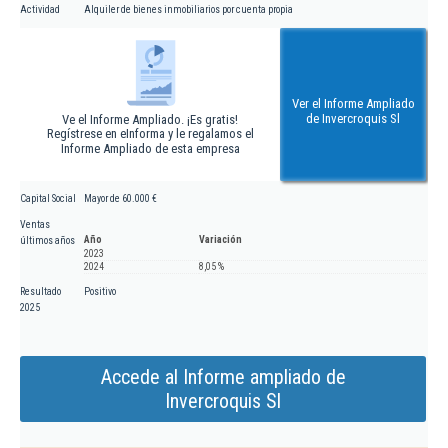
Actividad
Alquiler de bienes inmobiliarios por cuenta propia
Ver el Informe Ampliado
de Invercroquis Sl
Ve el Informe Ampliado. ¡Es gratis!
Regístrese en eInforma y le regalamos el
Informe Ampliado de esta empresa
Capital Social
Mayor de 60.000 €
Ventas
Año
Variación
últimos años
2023
2024
8,05 %
Resultado
Positivo
2025
Accede al Informe ampliado de
Invercroquis Sl