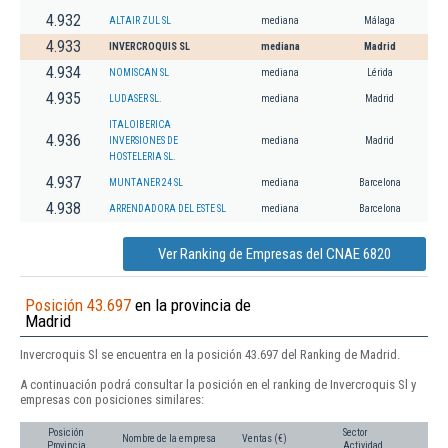
4.932
ALTAIR ZUL SL
mediana
Málaga
4.933
INVERCROQUIS SL
mediana
Madrid
4.934
NOMISCAN SL
mediana
Lérida
4.935
LUDASER SL.
mediana
Madrid
ITALOIBERICA
4.936
INVERSIONES DE
mediana
Madrid
HOSTELERIA SL.
4.937
MUNTANER 24 SL
mediana
Barcelona
4.938
ARRENDADORA DEL ESTE SL
mediana
Barcelona
Ver Ranking de Empresas del CNAE 6820
Posición 43.697
en la provincia de
Madrid
Invercroquis Sl se encuentra en la posición 43.697 del Ranking de Madrid.
A continuación podrá consultar la posición en el ranking de Invercroquis Sl y
empresas con posiciones similares:
Posición
Sector
Nombre de la empresa
Ventas (€)
Provincia
Actividad