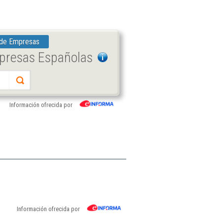
 de Empresas
mpresas Españolas
Información ofrecida por
Información ofrecida por